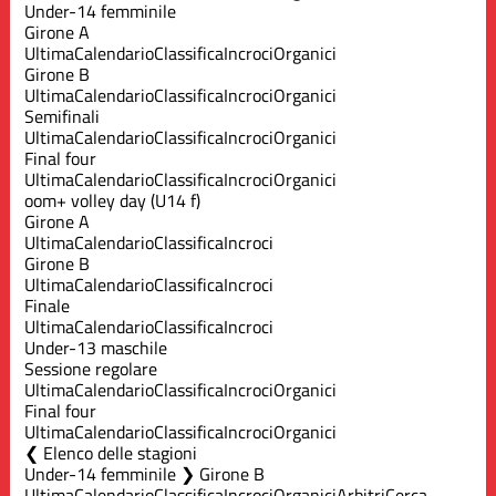
Under-14 femminile
Girone A
Ultima
Calendario
Classifica
Incroci
Organici
Girone B
Ultima
Calendario
Classifica
Incroci
Organici
Semifinali
Ultima
Calendario
Classifica
Incroci
Organici
Final four
Ultima
Calendario
Classifica
Incroci
Organici
oom+ volley day (U14 f)
Girone A
Ultima
Calendario
Classifica
Incroci
Girone B
Ultima
Calendario
Classifica
Incroci
Finale
Ultima
Calendario
Classifica
Incroci
Under-13 maschile
Sessione regolare
Ultima
Calendario
Classifica
Incroci
Organici
Final four
Ultima
Calendario
Classifica
Incroci
Organici
Elenco delle stagioni
Under-14 femminile ❯ Girone B
Ultima
Calendario
Classifica
Incroci
Organici
Arbitri
Cerca