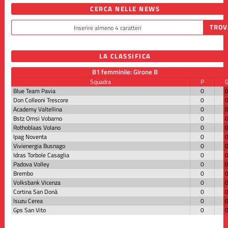
CERCA NELLE NEWS
LA CLASSIFICA
B1 femminile: Girone B
Squadra
P
Blue Team Pavia
0
Don Colleoni Trescore
0
Academy Valtellina
0
Bstz Omsi Vobarno
0
Rothoblaas Volano
0
Ipag Noventa
0
Vivienergia Busnago
0
Idras Torbole Casaglia
0
Padova Volley
0
Brembo
0
Volksbank Vicenza
0
Cortina San Donà
0
Isuzu Cerea
0
Gps San Vito
0