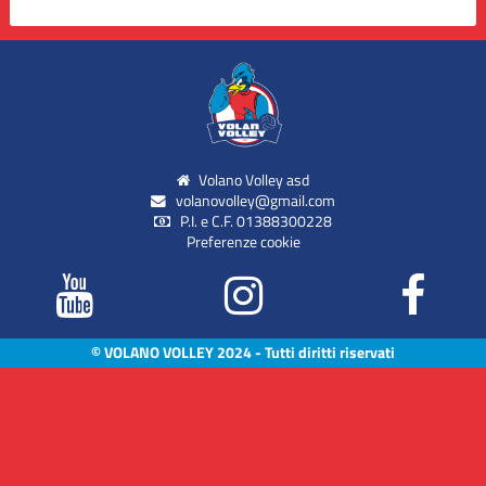
Volano Volley asd
volanovolley@gmail.com
P.I. e C.F. 01388300228
Preferenze cookie
© VOLANO VOLLEY 2024 - Tutti diritti riservati