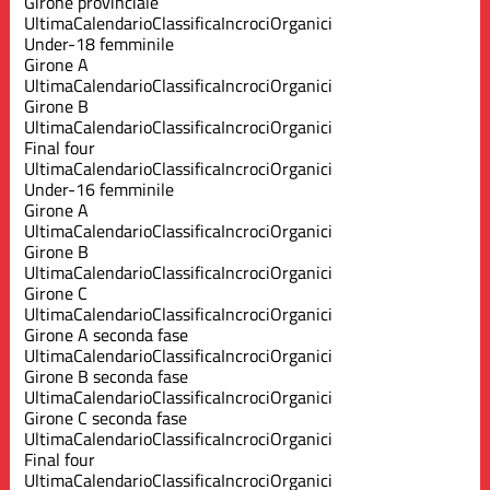
Girone provinciale
Ultima
Calendario
Classifica
Incroci
Organici
Under-18 femminile
Girone A
Ultima
Calendario
Classifica
Incroci
Organici
Girone B
Ultima
Calendario
Classifica
Incroci
Organici
Final four
Ultima
Calendario
Classifica
Incroci
Organici
Under-16 femminile
Girone A
Ultima
Calendario
Classifica
Incroci
Organici
Girone B
Ultima
Calendario
Classifica
Incroci
Organici
Girone C
Ultima
Calendario
Classifica
Incroci
Organici
Girone A seconda fase
Ultima
Calendario
Classifica
Incroci
Organici
Girone B seconda fase
Ultima
Calendario
Classifica
Incroci
Organici
Girone C seconda fase
Ultima
Calendario
Classifica
Incroci
Organici
Final four
Ultima
Calendario
Classifica
Incroci
Organici