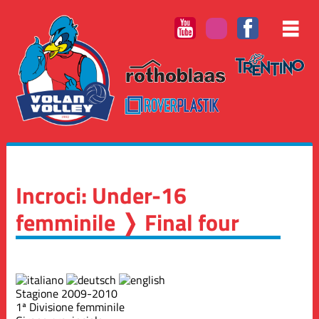
Incroci: Under-16
femminile ❭ Final four
Stagione 2009-2010
1ª Divisione femminile