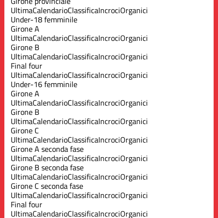
Girone provinciale
Ultima
Calendario
Classifica
Incroci
Organici
Under-18 femminile
Girone A
Ultima
Calendario
Classifica
Incroci
Organici
Girone B
Ultima
Calendario
Classifica
Incroci
Organici
Final four
Ultima
Calendario
Classifica
Incroci
Organici
Under-16 femminile
Girone A
Ultima
Calendario
Classifica
Incroci
Organici
Girone B
Ultima
Calendario
Classifica
Incroci
Organici
Girone C
Ultima
Calendario
Classifica
Incroci
Organici
Girone A seconda fase
Ultima
Calendario
Classifica
Incroci
Organici
Girone B seconda fase
Ultima
Calendario
Classifica
Incroci
Organici
Girone C seconda fase
Ultima
Calendario
Classifica
Incroci
Organici
Final four
Ultima
Calendario
Classifica
Incroci
Organici