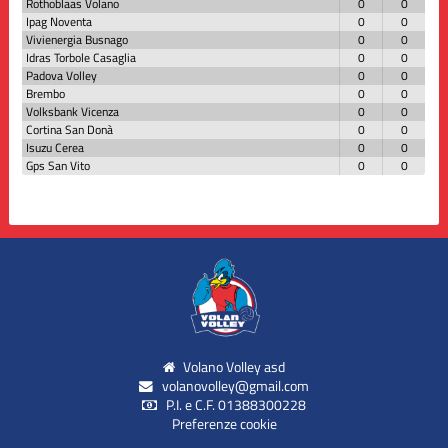
Rothoblaas Volano
0
0
Ipag Noventa
0
0
Vivienergia Busnago
0
0
Idras Torbole Casaglia
0
0
Padova Volley
0
0
Brembo
0
0
Volksbank Vicenza
0
0
Cortina San Donà
0
0
Isuzu Cerea
0
0
Gps San Vito
0
0
Volano Volley asd
volanovolley@gmail.com
P.I. e C.F. 01388300228
Preferenze cookie