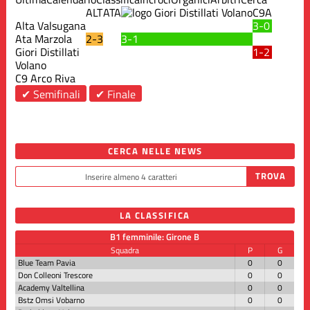
ALT
ATA
C9A
Alta Valsugana
3-0
Ata Marzola
2-3
3-1
Giori Distillati
1-2
Volano
C9 Arco Riva
✔ Semifinali
✔ Finale
CERCA NELLE NEWS
LA CLASSIFICA
B1 femminile: Girone B
Squadra
P
G
Blue Team Pavia
0
0
Don Colleoni Trescore
0
0
Academy Valtellina
0
0
Bstz Omsi Vobarno
0
0