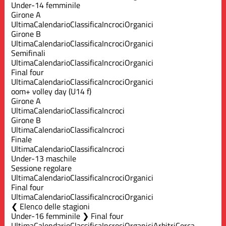
Under-14 femminile
Girone A
Ultima
Calendario
Classifica
Incroci
Organici
Girone B
Ultima
Calendario
Classifica
Incroci
Organici
Semifinali
Ultima
Calendario
Classifica
Incroci
Organici
Final four
Ultima
Calendario
Classifica
Incroci
Organici
oom+ volley day (U14 f)
Girone A
Ultima
Calendario
Classifica
Incroci
Girone B
Ultima
Calendario
Classifica
Incroci
Finale
Ultima
Calendario
Classifica
Incroci
Under-13 maschile
Sessione regolare
Ultima
Calendario
Classifica
Incroci
Organici
Final four
Ultima
Calendario
Classifica
Incroci
Organici
Elenco delle stagioni
Under-16 femminile ❯ Final four
Ultima
Calendario
Classifica
Incroci
Organici
Arbitri
Cerca