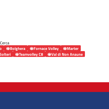
Cerca
co
Bolghera
Fornace Volley
Marter
Solteri
Teamvolley C8
Val di Non Anaune