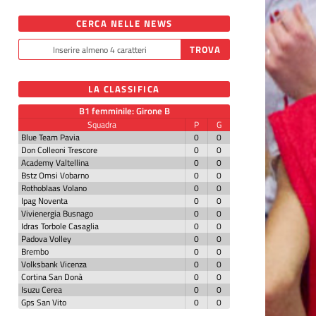
CERCA NELLE NEWS
LA CLASSIFICA
B1 femminile: Girone B
Squadra
P
G
Blue Team Pavia
0
0
Don Colleoni Trescore
0
0
Academy Valtellina
0
0
Bstz Omsi Vobarno
0
0
Rothoblaas Volano
0
0
Ipag Noventa
0
0
Vivienergia Busnago
0
0
Idras Torbole Casaglia
0
0
Padova Volley
0
0
Brembo
0
0
Volksbank Vicenza
0
0
Cortina San Donà
0
0
Isuzu Cerea
0
0
Gps San Vito
0
0