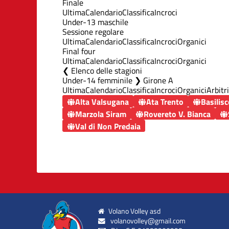
Finale
Ultima
Calendario
Classifica
Incroci
Under-13 maschile
Sessione regolare
Ultima
Calendario
Classifica
Incroci
Organici
Final four
Ultima
Calendario
Classifica
Incroci
Organici
Elenco delle stagioni
Under-14 femminile ❯ Girone A
Ultima
Calendario
Classifica
Incroci
Organici
Arbitri
Alta Valsugana
Ata Trento
Basilis
Marzola Siram
Rovereto V. Bianca
Val di Non Predaia
Volano Volley asd
volanovolley@gmail.com