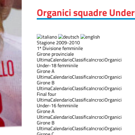
Organici squadre Unde
Stagione 2009-2010
1ª Divisione femminile
Girone provinciale
Ultima
Calendario
Classifica
Incroci
Organici
Under-18 femminile
Girone A
Ultima
Calendario
Classifica
Incroci
Organici
Girone B
Ultima
Calendario
Classifica
Incroci
Organici
Final four
Ultima
Calendario
Classifica
Incroci
Organici
Under-16 femminile
Girone A
Ultima
Calendario
Classifica
Incroci
Organici
Girone B
Ultima
Calendario
Classifica
Incroci
Organici
Girone C