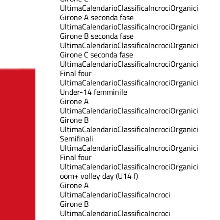
Ultima
Calendario
Classifica
Incroci
Organici
Girone A seconda fase
Ultima
Calendario
Classifica
Incroci
Organici
Girone B seconda fase
Ultima
Calendario
Classifica
Incroci
Organici
Girone C seconda fase
Ultima
Calendario
Classifica
Incroci
Organici
Final four
Ultima
Calendario
Classifica
Incroci
Organici
Under-14 femminile
Girone A
Ultima
Calendario
Classifica
Incroci
Organici
Girone B
Ultima
Calendario
Classifica
Incroci
Organici
Semifinali
Ultima
Calendario
Classifica
Incroci
Organici
Final four
Ultima
Calendario
Classifica
Incroci
Organici
oom+ volley day (U14 f)
Girone A
Ultima
Calendario
Classifica
Incroci
Girone B
Ultima
Calendario
Classifica
Incroci