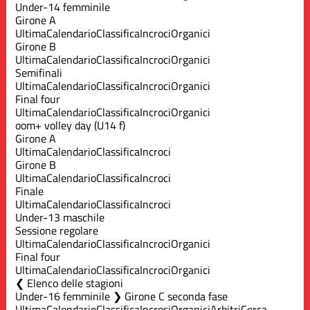
Under-14 femminile
Girone A
Ultima
Calendario
Classifica
Incroci
Organici
Girone B
Ultima
Calendario
Classifica
Incroci
Organici
Semifinali
Ultima
Calendario
Classifica
Incroci
Organici
Final four
Ultima
Calendario
Classifica
Incroci
Organici
oom+ volley day (U14 f)
Girone A
Ultima
Calendario
Classifica
Incroci
Girone B
Ultima
Calendario
Classifica
Incroci
Finale
Ultima
Calendario
Classifica
Incroci
Under-13 maschile
Sessione regolare
Ultima
Calendario
Classifica
Incroci
Organici
Final four
Ultima
Calendario
Classifica
Incroci
Organici
Elenco delle stagioni
Under-16 femminile ❯ Girone C seconda fase
Ultima
Calendario
Classifica
Incroci
Organici
Arbitri
Cerca