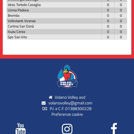
Idras Torbole Casaglia
0
0
Usma Padova
0
0
Brembo
0
0
Volksbank Vicenza
0
0
Cortina San Donà
0
0
Isuzu Cerea
0
0
Gps San Vito
0
0
Volano Volley asd
volanovolley@gmail.com
P.I. e C.F. 01388300228
Preferenze cookie