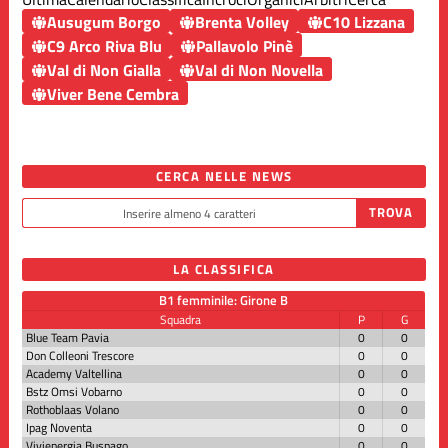
Ausugum Borgo
Brenta Volley
C10 Lizzana
C9 Arco Riva Blu
Pallavolo Pinè
Val di Non Gialla
Val di Non Novella
Viver Bene Cembra
CERCA NELLE NEWS
LA CLASSIFICA
B1 femminile: Girone B
Squadra
P
G
Blue Team Pavia
0
0
Don Colleoni Trescore
0
0
Academy Valtellina
0
0
Bstz Omsi Vobarno
0
0
Rothoblaas Volano
0
0
Ipag Noventa
0
0
Vivienergia Busnago
0
0