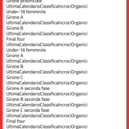
Girone provinciale
Ultima
Calendario
Classifica
Incroci
Organici
Under-18 femminile
Girone A
Ultima
Calendario
Classifica
Incroci
Organici
Girone B
Ultima
Calendario
Classifica
Incroci
Organici
Final four
Ultima
Calendario
Classifica
Incroci
Organici
Under-16 femminile
Girone A
Ultima
Calendario
Classifica
Incroci
Organici
Girone B
Ultima
Calendario
Classifica
Incroci
Organici
Girone C
Ultima
Calendario
Classifica
Incroci
Organici
Girone A seconda fase
Ultima
Calendario
Classifica
Incroci
Organici
Girone B seconda fase
Ultima
Calendario
Classifica
Incroci
Organici
Girone C seconda fase
Ultima
Calendario
Classifica
Incroci
Organici
Final four
Ultima
Calendario
Classifica
Incroci
Organici