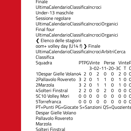
Finale
Ultima
Calendario
Classifica
Incroci
Under-13 maschile
Sessione regolare
Ultima
Calendario
Classifica
Incroci
Organici
Final four
Ultima
Calendario
Classifica
Incroci
Organici
Elenco delle stagioni
oom+ volley day (U14 f) ❯ Finale
Ultima
Calendario
Classifica
Incroci
Arbitri
Cerca
Classifica
Squadra
PT
PG
Vinte
Perse
Vinte
3-0
2-1
1-2
0-3
C
T
1
Despar Gielle Volano
4
2
0
2
0
0
2
0
2
Pallavolo Rovereto
3
2
0
1
1
0
1
0
2
Marzola
3
2
0
1
1
0
1
0
4
Solteri Finstral
2
2
0
0
2
0
0
0
5
C10 Volley Mori
0
0
0
0
0
0
0
0
5
Torrefranca
0
0
0
0
0
0
0
0
PT=Punti
PG=Giocate
S=Sanzioni
QS=Quoziente
Despar Gielle Volano
Pallavolo Rovereto
Marzola
Solteri Finstral