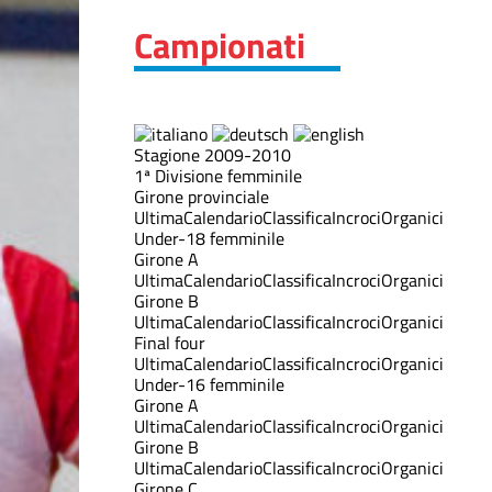
Campionati
Stagione 2009-2010
1ª Divisione femminile
Girone provinciale
Ultima
Calendario
Classifica
Incroci
Organici
Under-18 femminile
Girone A
Ultima
Calendario
Classifica
Incroci
Organici
Girone B
Ultima
Calendario
Classifica
Incroci
Organici
Final four
Ultima
Calendario
Classifica
Incroci
Organici
Under-16 femminile
Girone A
Ultima
Calendario
Classifica
Incroci
Organici
Girone B
Ultima
Calendario
Classifica
Incroci
Organici
Girone C