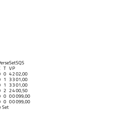
Perse
Set
S
QS
C
T
V
P
0
0
4
2
0
2,00
0
1
3
3
0
1,00
0
1
3
3
0
1,00
0
2
2
4
0
0,50
0
0
0
0
0
99,00
0
0
0
0
0
99,00
 Set