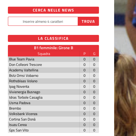
CERCA NELLE NEWS
LA CLASSIFICA
B1 femminile: Girone B
Squadra
P
G
Blue Team Pavia
0
0
Don Colleoni Trescore
0
0
Academy Valtellina
0
0
Bstz Omsi Vobarno
0
0
Rothoblaas Volano
0
0
Ipag Noventa
0
0
Vivienergia Busnago
0
0
Idras Torbole Casaglia
0
0
Usma Padova
0
0
Brembo
0
0
Volksbank Vicenza
0
0
Cortina San Donà
0
0
Isuzu Cerea
0
0
Gps San Vito
0
0