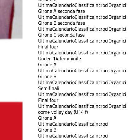
Ultima
Calendario
Classifica
Incroci
Organici
Girone A seconda fase
Ultima
Calendario
Classifica
Incroci
Organici
Girone B seconda fase
Ultima
Calendario
Classifica
Incroci
Organici
Girone C seconda fase
Ultima
Calendario
Classifica
Incroci
Organici
Final four
Ultima
Calendario
Classifica
Incroci
Organici
Under-14 femminile
Girone A
Ultima
Calendario
Classifica
Incroci
Organici
Girone B
Ultima
Calendario
Classifica
Incroci
Organici
Semifinali
Ultima
Calendario
Classifica
Incroci
Organici
Final four
Ultima
Calendario
Classifica
Incroci
Organici
oom+ volley day (U14 f)
Girone A
Ultima
Calendario
Classifica
Incroci
Girone B
Ultima
Calendario
Classifica
Incroci