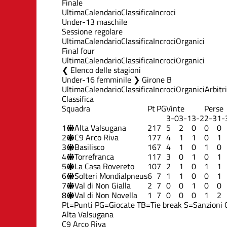
Finale
Ultima
Calendario
Classifica
Incroci
Under-13 maschile
Sessione regolare
Ultima
Calendario
Classifica
Incroci
Organici
Final four
Ultima
Calendario
Classifica
Incroci
Organici
Elenco delle stagioni
Under-16 femminile ❯ Girone B
Ultima
Calendario
Classifica
Incroci
Organici
Arbitri
Classifica
Squadra
Pt
PG
Vinte
Perse
3-0
3-1
3-2
2-3
1-
1
Alta Valsugana
21
7
5
2
0
0
0
2
C9 Arco Riva
17
7
4
1
1
0
1
3
Basilisco
16
7
4
1
0
1
0
4
Torrefranca
11
7
3
0
1
0
1
5
La Casa Rovereto
10
7
2
1
0
1
1
6
Solteri Mondialpneus
6
7
1
1
0
0
1
7
Val di Non Gialla
2
7
0
0
1
0
0
8
Val di Non Novella
1
7
0
0
0
1
2
Pt=Punti
PG=Giocate
TB=Tie break
S=Sanzioni
Alta Valsugana
C9 Arco Riva