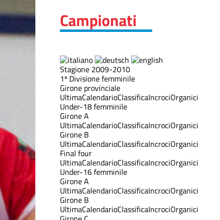
Campionati
Stagione 2009-2010
1ª Divisione femminile
Girone provinciale
Ultima
Calendario
Classifica
Incroci
Organici
Under-18 femminile
Girone A
Ultima
Calendario
Classifica
Incroci
Organici
Girone B
Ultima
Calendario
Classifica
Incroci
Organici
Final four
Ultima
Calendario
Classifica
Incroci
Organici
Under-16 femminile
Girone A
Ultima
Calendario
Classifica
Incroci
Organici
Girone B
Ultima
Calendario
Classifica
Incroci
Organici
Girone C