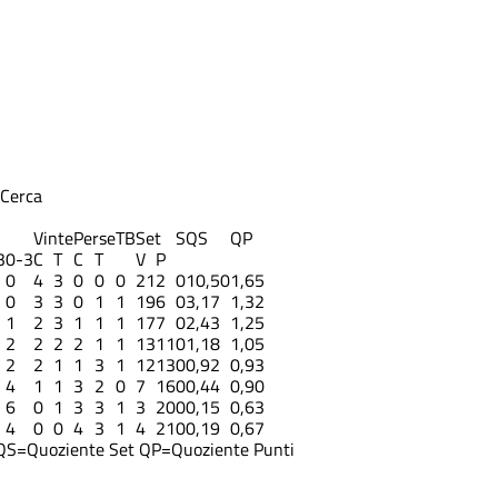
Cerca
Vinte
Perse
TB
Set
S
QS
QP
3
0-3
C
T
C
T
V
P
0
4
3
0
0
0
21
2
0
10,50
1,65
0
3
3
0
1
1
19
6
0
3,17
1,32
1
2
3
1
1
1
17
7
0
2,43
1,25
2
2
2
2
1
1
13
11
0
1,18
1,05
2
2
1
1
3
1
12
13
0
0,92
0,93
4
1
1
3
2
0
7
16
0
0,44
0,90
6
0
1
3
3
1
3
20
0
0,15
0,63
4
0
0
4
3
1
4
21
0
0,19
0,67
QS=Quoziente Set
QP=Quoziente Punti