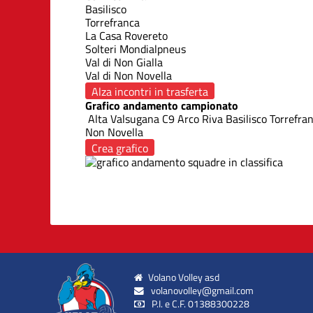
Basilisco
Torrefranca
La Casa Rovereto
Solteri Mondialpneus
Val di Non Gialla
Val di Non Novella
Alza incontri in trasferta
Grafico andamento campionato
Alta Valsugana
C9 Arco Riva
Basilisco
Torrefra
Non Novella
Crea grafico
Volano Volley asd
volanovolley@gmail.com
P.I. e C.F. 01388300228