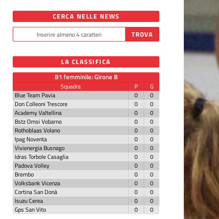
CERCA NELLE NEWS
LA CLASSIFICA
B1 femminile: Girone B
Squadra
P
G
Blue Team Pavia
0
0
Don Colleoni Trescore
0
0
Academy Valtellina
0
0
Bstz Omsi Vobarno
0
0
Rothoblaas Volano
0
0
Ipag Noventa
0
0
Vivienergia Busnago
0
0
Idras Torbole Casaglia
0
0
Padova Volley
0
0
Brembo
0
0
Volksbank Vicenza
0
0
Cortina San Donà
0
0
Isuzu Cerea
0
0
Gps San Vito
0
0