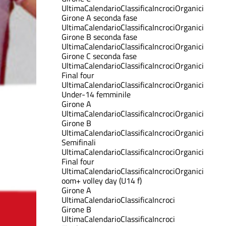
Ultima
Calendario
Classifica
Incroci
Organici
Girone A seconda fase
Ultima
Calendario
Classifica
Incroci
Organici
Girone B seconda fase
Ultima
Calendario
Classifica
Incroci
Organici
Girone C seconda fase
Ultima
Calendario
Classifica
Incroci
Organici
Final four
Ultima
Calendario
Classifica
Incroci
Organici
Under-14 femminile
Girone A
Ultima
Calendario
Classifica
Incroci
Organici
Girone B
Ultima
Calendario
Classifica
Incroci
Organici
Semifinali
Ultima
Calendario
Classifica
Incroci
Organici
Final four
Ultima
Calendario
Classifica
Incroci
Organici
oom+ volley day (U14 f)
Girone A
Ultima
Calendario
Classifica
Incroci
Girone B
Ultima
Calendario
Classifica
Incroci