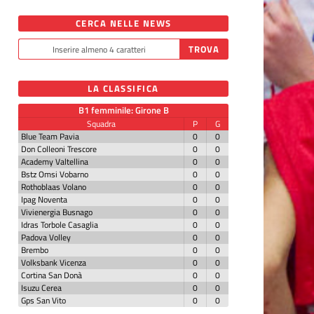
CERCA NELLE NEWS
LA CLASSIFICA
B1 femminile: Girone B
Squadra
P
G
Blue Team Pavia
0
0
Don Colleoni Trescore
0
0
Academy Valtellina
0
0
Bstz Omsi Vobarno
0
0
Rothoblaas Volano
0
0
Ipag Noventa
0
0
Vivienergia Busnago
0
0
Idras Torbole Casaglia
0
0
Padova Volley
0
0
Brembo
0
0
Volksbank Vicenza
0
0
Cortina San Donà
0
0
Isuzu Cerea
0
0
Gps San Vito
0
0