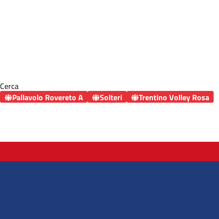
Cerca
Pallavolo Rovereto A
Solteri
Trentino Volley Rosa