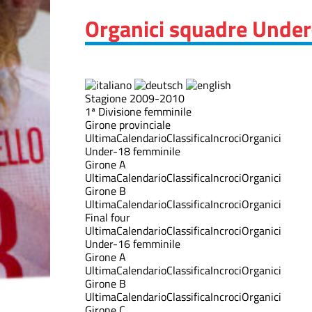
Organici squadre Unde
Stagione 2009-2010
1ª Divisione femminile
Girone provinciale
Ultima
Calendario
Classifica
Incroci
Organici
Under-18 femminile
Girone A
Ultima
Calendario
Classifica
Incroci
Organici
Girone B
Ultima
Calendario
Classifica
Incroci
Organici
Final four
Ultima
Calendario
Classifica
Incroci
Organici
Under-16 femminile
Girone A
Ultima
Calendario
Classifica
Incroci
Organici
Girone B
Ultima
Calendario
Classifica
Incroci
Organici
Girone C