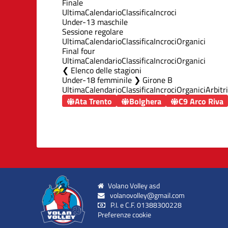
Finale
Ultima
Calendario
Classifica
Incroci
Under-13 maschile
Sessione regolare
Ultima
Calendario
Classifica
Incroci
Organici
Final four
Ultima
Calendario
Classifica
Incroci
Organici
Elenco delle stagioni
Under-18 femminile ❯ Girone B
Ultima
Calendario
Classifica
Incroci
Organici
Arbitri
Ata Trento
Bolghera
C9 Arco Riva
Volano Volley asd
volanovolley@gmail.com
P.I. e C.F. 01388300228
Preferenze cookie