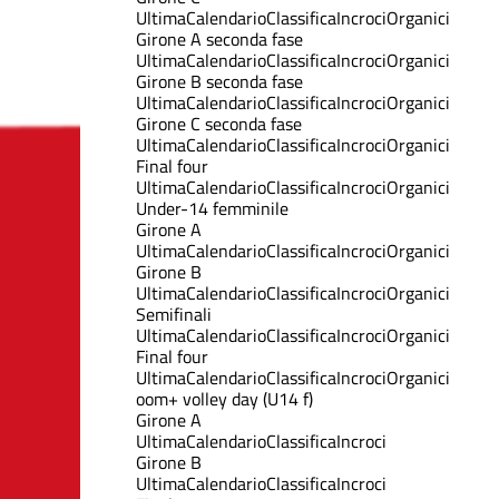
Ultima
Calendario
Classifica
Incroci
Organici
Girone A seconda fase
Ultima
Calendario
Classifica
Incroci
Organici
Girone B seconda fase
Ultima
Calendario
Classifica
Incroci
Organici
Girone C seconda fase
Ultima
Calendario
Classifica
Incroci
Organici
Final four
Ultima
Calendario
Classifica
Incroci
Organici
Under-14 femminile
Girone A
Ultima
Calendario
Classifica
Incroci
Organici
Girone B
Ultima
Calendario
Classifica
Incroci
Organici
Semifinali
Ultima
Calendario
Classifica
Incroci
Organici
Final four
Ultima
Calendario
Classifica
Incroci
Organici
oom+ volley day (U14 f)
Girone A
Ultima
Calendario
Classifica
Incroci
Girone B
Ultima
Calendario
Classifica
Incroci