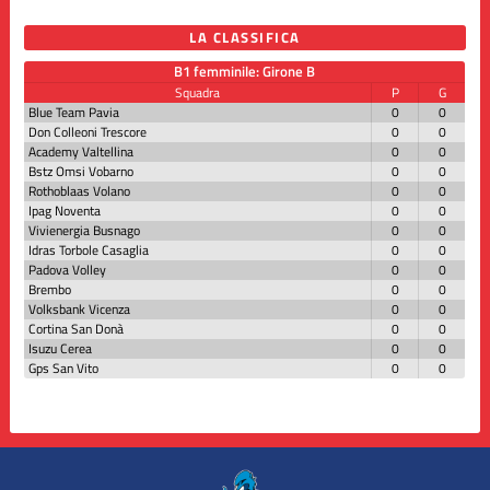
LA CLASSIFICA
B1 femminile: Girone B
Squadra
P
G
Blue Team Pavia
0
0
Don Colleoni Trescore
0
0
Academy Valtellina
0
0
Bstz Omsi Vobarno
0
0
Rothoblaas Volano
0
0
Ipag Noventa
0
0
Vivienergia Busnago
0
0
Idras Torbole Casaglia
0
0
Padova Volley
0
0
Brembo
0
0
Volksbank Vicenza
0
0
Cortina San Donà
0
0
Isuzu Cerea
0
0
Gps San Vito
0
0