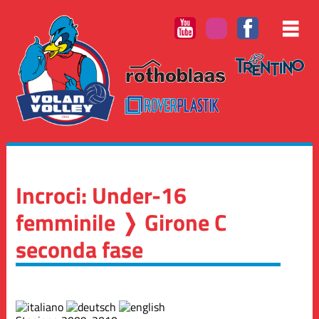
Incroci: Under-16
femminile ❭ Girone C
seconda fase