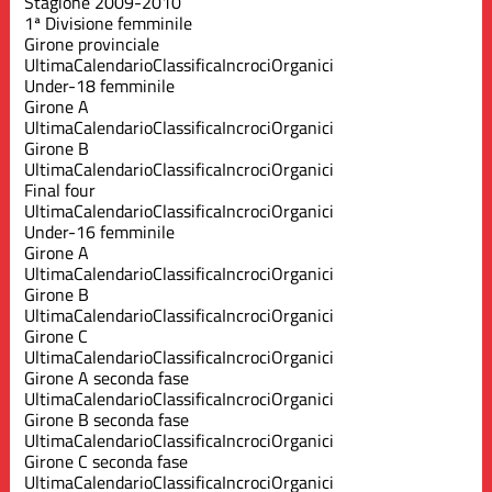
Stagione 2009-2010
1ª Divisione femminile
Girone provinciale
Ultima
Calendario
Classifica
Incroci
Organici
Under-18 femminile
Girone A
Ultima
Calendario
Classifica
Incroci
Organici
Girone B
Ultima
Calendario
Classifica
Incroci
Organici
Final four
Ultima
Calendario
Classifica
Incroci
Organici
Under-16 femminile
Girone A
Ultima
Calendario
Classifica
Incroci
Organici
Girone B
Ultima
Calendario
Classifica
Incroci
Organici
Girone C
Ultima
Calendario
Classifica
Incroci
Organici
Girone A seconda fase
Ultima
Calendario
Classifica
Incroci
Organici
Girone B seconda fase
Ultima
Calendario
Classifica
Incroci
Organici
Girone C seconda fase
Ultima
Calendario
Classifica
Incroci
Organici