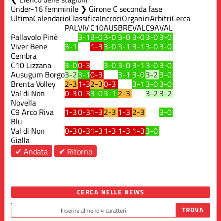
Under-16 femminile ❯ Girone C seconda fase
Ultima
Calendario
Classifica
Incroci
Organici
Arbitri
Cerca
PAL
VIV
C10
AUS
BRE
VAL
C9A
VAL
Pallavolo Pinè
3-1
3-0
3-0
3-0
3-0
3-0
3-0
Viver Bene
3-1
1-3
3-0
3-1
3-1
3-0
3-0
Cembra
C10 Lizzana
3-0
0-3
3-0
3-0
3-1
3-0
3-0
Ausugum Borgo
3-2
3-1
0-3
3-1
3-0
3-2
3-0
Brenta Volley
2-3
1-3
2-3
0-3
3-1
3-0
3-0
Val di Non
0-3
0-3
3-0
3-1
2-3
3-2
3-2
Novella
C9 Arco Riva
1-3
0-3
1-3
2-3
1-3
2-3
3-0
Blu
Val di Non
0-3
0-3
1-3
1-3
1-3
1-3
3-0
Gialla
✔ Andata
✔ Ritorno
CERCA NELLE NEWS