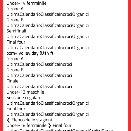
Under-14 femminile
Girone A
Ultima
Calendario
Classifica
Incroci
Organici
Girone B
Ultima
Calendario
Classifica
Incroci
Organici
Semifinali
Ultima
Calendario
Classifica
Incroci
Organici
Final four
Ultima
Calendario
Classifica
Incroci
Organici
oom+ volley day (U14 f)
Girone A
Ultima
Calendario
Classifica
Incroci
Girone B
Ultima
Calendario
Classifica
Incroci
Finale
Ultima
Calendario
Classifica
Incroci
Under-13 maschile
Sessione regolare
Ultima
Calendario
Classifica
Incroci
Organici
Final four
Ultima
Calendario
Classifica
Incroci
Organici
Elenco delle stagioni
Under-18 femminile ❯ Final four
Ultima
Calendario
Classifica
Incroci
Organici
Arbitri
Cerca