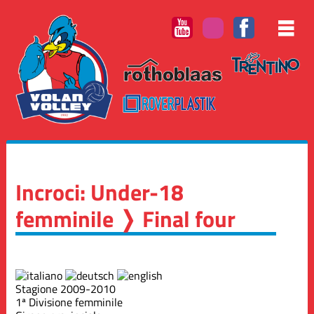
Incroci: Under-18
femminile ❭ Final four
Stagione 2009-2010
1ª Divisione femminile