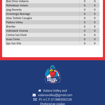
Bstz Omsi Vobarno
0
0
Rothoblaas Volano
0
0
Ipag Noventa
0
0
Vivienergia Busnago
0
0
Idras Torbole Casaglia
0
0
Padova Volley
0
0
Brembo
0
0
Volksbank Vicenza
0
0
Cortina San Donà
0
0
Isuzu Cerea
0
0
Gps San Vito
0
0
Volano Volley asd
volanovolley@gmail.com
P.I. e C.F. 01388300228
Preferenze cookie