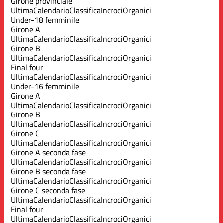
Girone provinciale
Ultima
Calendario
Classifica
Incroci
Organici
Under-18 femminile
Girone A
Ultima
Calendario
Classifica
Incroci
Organici
Girone B
Ultima
Calendario
Classifica
Incroci
Organici
Final four
Ultima
Calendario
Classifica
Incroci
Organici
Under-16 femminile
Girone A
Ultima
Calendario
Classifica
Incroci
Organici
Girone B
Ultima
Calendario
Classifica
Incroci
Organici
Girone C
Ultima
Calendario
Classifica
Incroci
Organici
Girone A seconda fase
Ultima
Calendario
Classifica
Incroci
Organici
Girone B seconda fase
Ultima
Calendario
Classifica
Incroci
Organici
Girone C seconda fase
Ultima
Calendario
Classifica
Incroci
Organici
Final four
Ultima
Calendario
Classifica
Incroci
Organici