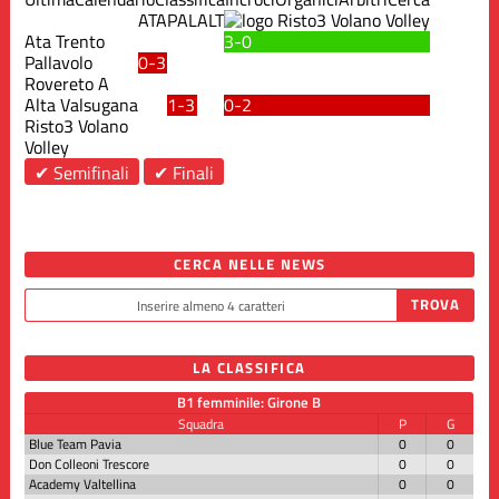
ATA
PAL
ALT
Ata Trento
3-0
Pallavolo
0-3
Rovereto A
Alta Valsugana
1-3
0-2
Risto3 Volano
Volley
✔ Semifinali
✔ Finali
CERCA NELLE NEWS
LA CLASSIFICA
B1 femminile: Girone B
Squadra
P
G
Blue Team Pavia
0
0
Don Colleoni Trescore
0
0
Academy Valtellina
0
0