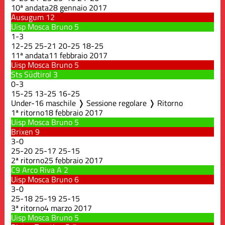
10ª andata
28 gennaio 2017
Ausugum
12
Uisp Mosca Bruno
5
1
-
3
12
-
25
25
-
21
20
-
25
18
-
25
11ª andata
11 febbraio 2017
Uisp Mosca Bruno
5
Sts Südtirol
3
0
-
3
15
-
25
13
-
25
16
-
25
Under-16 maschile ❭ Sessione regolare ❭ Ritorno
1ª ritorno
18 febbraio 2017
Uisp Mosca Bruno
5
Brixen
9
3
-
0
25
-
20
25
-
17
25
-
15
2ª ritorno
25 febbraio 2017
C9 Arco Riva A
2
Uisp Mosca Bruno
6
3
-
0
25
-
18
25
-
19
25
-
15
3ª ritorno
4 marzo 2017
Uisp Mosca Bruno
5