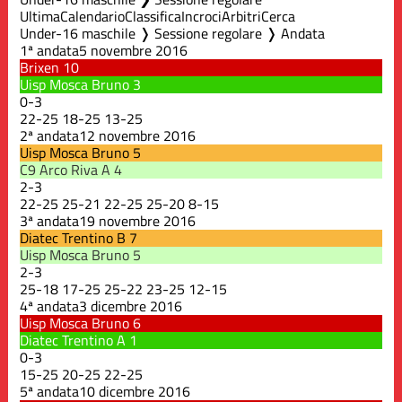
Ultima
Calendario
Classifica
Incroci
Arbitri
Cerca
Under-16 maschile ❭ Sessione regolare ❭ Andata
1ª andata
5 novembre 2016
Brixen
10
Uisp Mosca Bruno
3
0
-
3
22
-
25
18
-
25
13
-
25
2ª andata
12 novembre 2016
Uisp Mosca Bruno
5
C9 Arco Riva A
4
2
-
3
22
-
25
25
-
21
22
-
25
25
-
20
8
-
15
3ª andata
19 novembre 2016
Diatec Trentino B
7
Uisp Mosca Bruno
5
2
-
3
25
-
18
17
-
25
25
-
22
23
-
25
12
-
15
4ª andata
3 dicembre 2016
Uisp Mosca Bruno
6
Diatec Trentino A
1
0
-
3
15
-
25
20
-
25
22
-
25
5ª andata
10 dicembre 2016