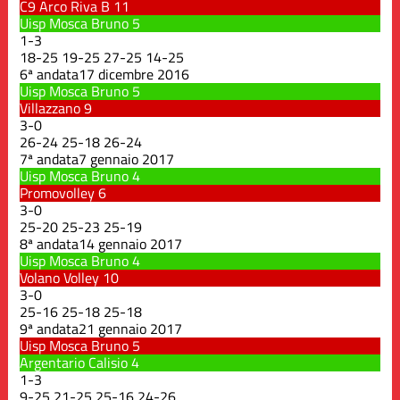
C9 Arco Riva B
11
Uisp Mosca Bruno
5
1
-
3
18
-
25
19
-
25
27
-
25
14
-
25
6ª andata
17 dicembre 2016
Uisp Mosca Bruno
5
Villazzano
9
3
-
0
26
-
24
25
-
18
26
-
24
7ª andata
7 gennaio 2017
Uisp Mosca Bruno
4
Promovolley
6
3
-
0
25
-
20
25
-
23
25
-
19
8ª andata
14 gennaio 2017
Uisp Mosca Bruno
4
Volano Volley
10
3
-
0
25
-
16
25
-
18
25
-
18
9ª andata
21 gennaio 2017
Uisp Mosca Bruno
5
Argentario Calisio
4
1
-
3
9
-
25
21
-
25
25
-
16
24
-
26