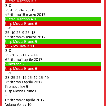
Diatec Trentino B
7
3
-
0
25
-
8
25
-
14
25
-
19
4ª ritorno
18 marzo 2017
Diatec Trentino A
1
Uisp Mosca Bruno
6
3
-
0
25
-
10
25
-
9
25
-
18
5ª ritorno
25 marzo 2017
Uisp Mosca Bruno
5
C9 Arco Riva B
11
3
-
0
25
-
20
25
-
11
25
-
14
6ª ritorno
1 aprile 2017
Villazzano
7
Uisp Mosca Bruno
6
3
-
1
23
-
25
25
-
19
25
-
17
25
-
19
7ª ritorno
8 aprile 2017
Promovolley
5
Uisp Mosca Bruno
6
-
8ª ritorno
22 aprile 2017
Volano Volley
10