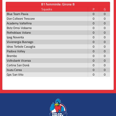
B1 femminile: Girone B
Squadra
P
G
Blue Team Pavia
0
0
Don Colleoni Trescore
0
0
Academy Valtellina
0
0
Bstz Omsi Vobarno
0
0
Rothoblaas Volano
0
0
Ipag Noventa
0
0
Vivienergia Busnago
0
0
Idras Torbole Casaglia
0
0
Padova Volley
0
0
Brembo
0
0
Volksbank Vicenza
0
0
Cortina San Donà
0
0
Isuzu Cerea
0
0
Gps San Vito
0
0