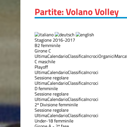
Partite: Volano Volley
Stagione 2016-2017
B2 femminile
Girone C
Ultima
Calendario
Classifica
Incroci
Organici
Marcat
C maschile
Playoff
Ultima
Calendario
Classifica
Incroci
Sessione regolare
Ultima
Calendario
Classifica
Incroci
D femminile
Sessione regolare
Ultima
Calendario
Classifica
Incroci
2ª Divisione femminile
Sessione regolare
Ultima
Calendario
Classifica
Incroci
Under-18 femminile
Girone A - 2ª fase