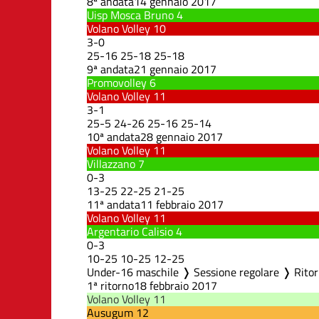
8ª andata
14 gennaio 2017
Uisp Mosca Bruno
4
Volano Volley
10
3
-
0
25
-
16
25
-
18
25
-
18
9ª andata
21 gennaio 2017
Promovolley
6
Volano Volley
11
3
-
1
25
-
5
24
-
26
25
-
16
25
-
14
10ª andata
28 gennaio 2017
Volano Volley
11
Villazzano
7
0
-
3
13
-
25
22
-
25
21
-
25
11ª andata
11 febbraio 2017
Volano Volley
11
Argentario Calisio
4
0
-
3
10
-
25
10
-
25
12
-
25
Under-16 maschile ❭ Sessione regolare ❭ Rito
1ª ritorno
18 febbraio 2017
Volano Volley
11
Ausugum
12