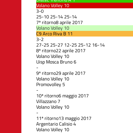
Volano Volley
10
3
-
0
25
-
10
25
-
14
25
-
14
7ª ritorno
8 aprile 2017
Volano Volley
10
C9 Arco Riva B
11
3
-
2
27
-
25
25
-
27
12
-
25
25
-
12
16
-
14
8ª ritorno
22 aprile 2017
Volano Volley
10
Uisp Mosca Bruno
6
-
9ª ritorno
29 aprile 2017
Volano Volley
10
Promovolley
5
-
10ª ritorno
6 maggio 2017
Villazzano
7
Volano Volley
10
-
11ª ritorno
13 maggio 2017
Argentario Calisio
4
Volano Volley
10