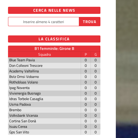
CERCA NELLE NEWS
LA CLASSIFICA
B1 femminile: Girone B
Squadra
P
G
Blue Team Pavia
0
0
Don Colleoni Trescore
0
0
Academy Valtellina
0
0
Bstz Omsi Vobarno
0
0
Rothoblaas Volano
0
0
Ipag Noventa
0
0
Vivienergia Busnago
0
0
Idras Torbole Casaglia
0
0
Usma Padova
0
0
Brembo
0
0
Volksbank Vicenza
0
0
Cortina San Donà
0
0
Isuzu Cerea
0
0
Gps San Vito
0
0