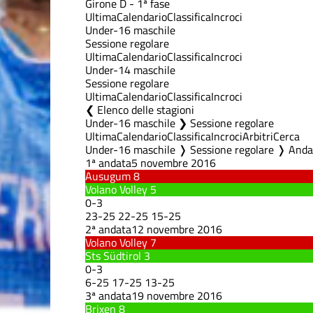
Girone D - 1ª fase
Ultima
Calendario
Classifica
Incroci
Under-16 maschile
Sessione regolare
Ultima
Calendario
Classifica
Incroci
Under-14 maschile
Sessione regolare
Ultima
Calendario
Classifica
Incroci
Elenco delle stagioni
Under-16 maschile ❯ Sessione regolare
Ultima
Calendario
Classifica
Incroci
Arbitri
Cerca
Under-16 maschile ❭ Sessione regolare ❭ Anda
1ª andata
5 novembre 2016
Ausugum
8
Volano Volley
5
0
-
3
23
-
25
22
-
25
15
-
25
2ª andata
12 novembre 2016
Volano Volley
7
Sts Südtirol
3
0
-
3
6
-
25
17
-
25
13
-
25
3ª andata
19 novembre 2016
Brixen
8