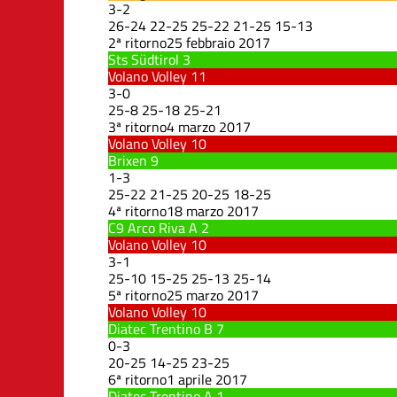
3
-
2
26
-
24
22
-
25
25
-
22
21
-
25
15
-
13
2ª ritorno
25 febbraio 2017
Sts Südtirol
3
Volano Volley
11
3
-
0
25
-
8
25
-
18
25
-
21
3ª ritorno
4 marzo 2017
Volano Volley
10
Brixen
9
1
-
3
25
-
22
21
-
25
20
-
25
18
-
25
4ª ritorno
18 marzo 2017
C9 Arco Riva A
2
Volano Volley
10
3
-
1
25
-
10
15
-
25
25
-
13
25
-
14
5ª ritorno
25 marzo 2017
Volano Volley
10
Diatec Trentino B
7
0
-
3
20
-
25
14
-
25
23
-
25
6ª ritorno
1 aprile 2017
Diatec Trentino A
1