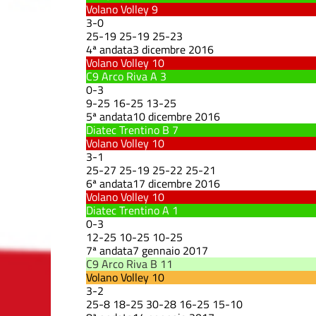
Volano Volley
9
3
-
0
25
-
19
25
-
19
25
-
23
4ª andata
3 dicembre 2016
Volano Volley
10
C9 Arco Riva A
3
0
-
3
9
-
25
16
-
25
13
-
25
5ª andata
10 dicembre 2016
Diatec Trentino B
7
Volano Volley
10
3
-
1
25
-
27
25
-
19
25
-
22
25
-
21
6ª andata
17 dicembre 2016
Volano Volley
10
Diatec Trentino A
1
0
-
3
12
-
25
10
-
25
10
-
25
7ª andata
7 gennaio 2017
C9 Arco Riva B
11
Volano Volley
10
3
-
2
25
-
8
18
-
25
30
-
28
16
-
25
15
-
10