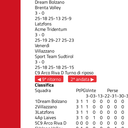
Dream Bolzano
Brenta Volley
3
-
0
25
-
18
25
-
13
25
-
9
Latzfons
Acme Tridentum
3
-
0
25
-
19
29
-
27
25
-
23
Venerdì
Villazzano
Sport Team Sudtirol
3
-
0
25
-
18
25
-
18
25
-
15
C9 Arco Riva D
Turno di riposo
◀ 9ª ritorno
2ª andata ▶
Classifica
Squadra
Pt
PG
Vinte
Perse
3-0
3-1
3-2
2-3
1-3
0-
1
Dream Bolzano
3
1
1
0
0
0
0
0
2
Villazzano
3
1
1
0
0
0
0
0
3
Latzfons
3
1
1
0
0
0
0
0
4
Ap Laives
3
1
0
1
0
0
0
0
5
C9 Arco Riva D
0
0
0
0
0
0
0
0