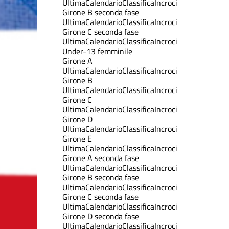
Ultima
Calendario
Classifica
Incroci
Girone B seconda fase
Ultima
Calendario
Classifica
Incroci
Girone C seconda fase
Ultima
Calendario
Classifica
Incroci
Under-13 femminile
Girone A
Ultima
Calendario
Classifica
Incroci
Girone B
Ultima
Calendario
Classifica
Incroci
Girone C
Ultima
Calendario
Classifica
Incroci
Girone D
Ultima
Calendario
Classifica
Incroci
Girone E
Ultima
Calendario
Classifica
Incroci
Girone A seconda fase
Ultima
Calendario
Classifica
Incroci
Girone B seconda fase
Ultima
Calendario
Classifica
Incroci
Girone C seconda fase
Ultima
Calendario
Classifica
Incroci
Girone D seconda fase
Ultima
Calendario
Classifica
Incroci