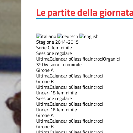
Le partite della giornat
Stagione 2014-2015
Serie C femminile
Sessione regolare
Ultima
Calendario
Classifica
Incroci
Organici
3ª Divisione femminile
Girone A
Ultima
Calendario
Classifica
Incroci
Girone B
Ultima
Calendario
Classifica
Incroci
Under-18 femminile
Sessione regolare
Ultima
Calendario
Classifica
Incroci
Under-16 femminile
Girone A
Ultima
Calendario
Classifica
Incroci
Girone B
Ultima
Calendario
Classifica
Incroci