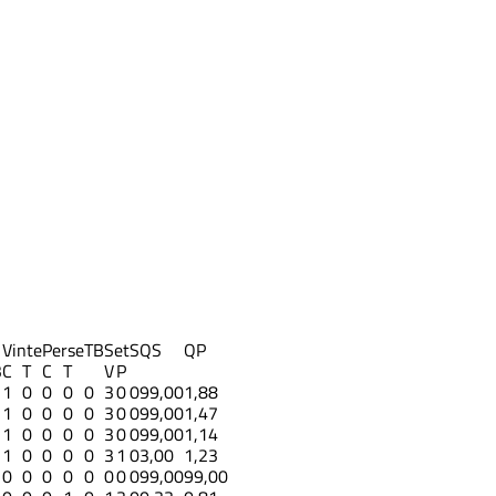
Vinte
Perse
TB
Set
S
QS
QP
3
C
T
C
T
V
P
1
0
0
0
0
3
0
0
99,00
1,88
1
0
0
0
0
3
0
0
99,00
1,47
1
0
0
0
0
3
0
0
99,00
1,14
1
0
0
0
0
3
1
0
3,00
1,23
0
0
0
0
0
0
0
0
99,00
99,00