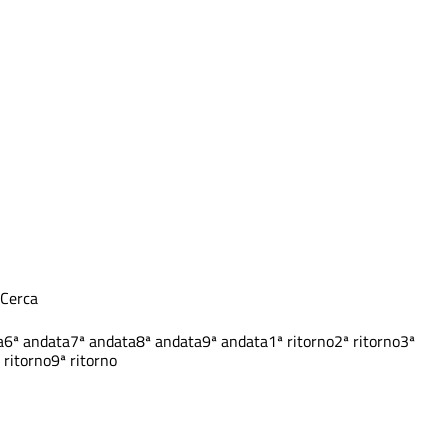
Cerca
a
6ª andata
7ª andata
8ª andata
9ª andata
1ª ritorno
2ª ritorno
3ª
 ritorno
9ª ritorno