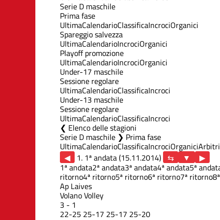
Serie D maschile
Prima fase
Ultima
Calendario
Classifica
Incroci
Organici
Spareggio salvezza
Ultima
Calendario
Incroci
Organici
Playoff promozione
Ultima
Calendario
Incroci
Organici
Under-17 maschile
Sessione regolare
Ultima
Calendario
Classifica
Incroci
Under-13 maschile
Sessione regolare
Ultima
Calendario
Classifica
Incroci
Elenco delle stagioni
Serie D maschile ❯ Prima fase
Ultima
Calendario
Classifica
Incroci
Organici
Arbitri
◀
1. 1ª andata (15.11.2014)
▶
1ª andata
2ª andata
3ª andata
4ª andata
5ª andat
ritorno
4ª ritorno
5ª ritorno
6ª ritorno
7ª ritorno
8ª
Ap Laives
Volano Volley
3
-
1
22
-
25
25
-
17
25
-
17
25
-
20