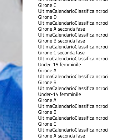
Girone C
Ultima
Calendario
Classifica
Incroci
Girone D
Ultima
Calendario
Classifica
Incroci
Girone A seconda fase
Ultima
Calendario
Classifica
Incroci
Girone B seconda fase
Ultima
Calendario
Classifica
Incroci
Girone C seconda fase
Ultima
Calendario
Classifica
Incroci
Under-15 femminile
Girone A
Ultima
Calendario
Classifica
Incroci
Girone B
Ultima
Calendario
Classifica
Incroci
Under-14 femminile
Girone A
Ultima
Calendario
Classifica
Incroci
Girone B
Ultima
Calendario
Classifica
Incroci
Girone C
Ultima
Calendario
Classifica
Incroci
Girone A seconda fase