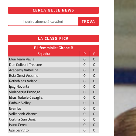
CERCA NELLE NEWS
LA CLASSIFICA
B1 femminile: Girone B
Squadra
P
G
Blue Team Pavia
0
0
Don Colleoni Trescore
0
0
Academy Valtellina
0
0
Bstz Omsi Vobarno
0
0
Rothoblaas Volano
0
0
Ipag Noventa
0
0
Vivienergia Busnago
0
0
Idras Torbole Casaglia
0
0
Padova Volley
0
0
Brembo
0
0
Volksbank Vicenza
0
0
Cortina San Donà
0
0
Isuzu Cerea
0
0
Gps San Vito
0
0