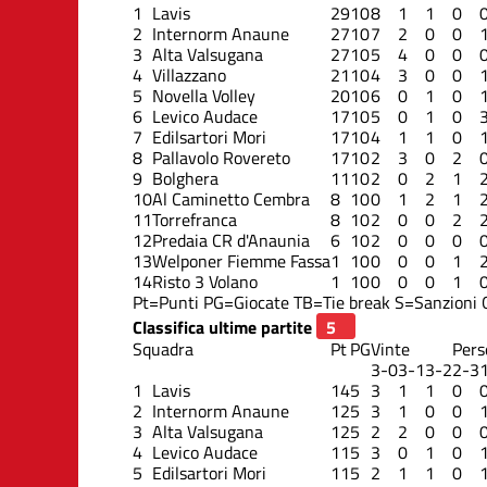
1
Lavis
29
10
8
1
1
0
2
Internorm Anaune
27
10
7
2
0
0
3
Alta Valsugana
27
10
5
4
0
0
4
Villazzano
21
10
4
3
0
0
5
Novella Volley
20
10
6
0
1
0
6
Levico Audace
17
10
5
0
1
0
7
Edilsartori Mori
17
10
4
1
1
0
8
Pallavolo Rovereto
17
10
2
3
0
2
9
Bolghera
11
10
2
0
2
1
10
Al Caminetto Cembra
8
10
0
1
2
1
11
Torrefranca
8
10
2
0
0
2
12
Predaia CR d'Anaunia
6
10
2
0
0
0
13
Welponer Fiemme Fassa
1
10
0
0
0
1
14
Risto 3 Volano
1
10
0
0
0
1
Pt=Punti
PG=Giocate
TB=Tie break
S=Sanzioni
Classifica ultime partite
Squadra
Pt
PG
Vinte
Pers
3-0
3-1
3-2
2-3
1
Lavis
14
5
3
1
1
0
2
Internorm Anaune
12
5
3
1
0
0
3
Alta Valsugana
12
5
2
2
0
0
4
Levico Audace
11
5
3
0
1
0
5
Edilsartori Mori
11
5
2
1
1
0