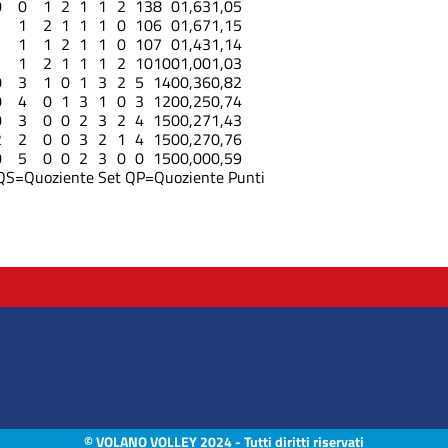
0
0
1
2
1
1
2
13
8
0
1,63
1,05
1
1
2
1
1
1
0
10
6
0
1,67
1,15
1
1
1
2
1
1
0
10
7
0
1,43
1,14
1
1
2
1
1
1
2
10
10
0
1,00
1,03
0
3
1
0
1
3
2
5
14
0
0,36
0,82
0
4
0
1
3
1
0
3
12
0
0,25
0,74
0
3
0
0
2
3
2
4
15
0
0,27
1,43
2
2
0
0
3
2
1
4
15
0
0,27
0,76
0
5
0
0
2
3
0
0
15
0
0,00
0,59
QS=Quoziente Set
QP=Quoziente Punti
© VOLANO VOLLEY 2024 - Tutti diritti riservati