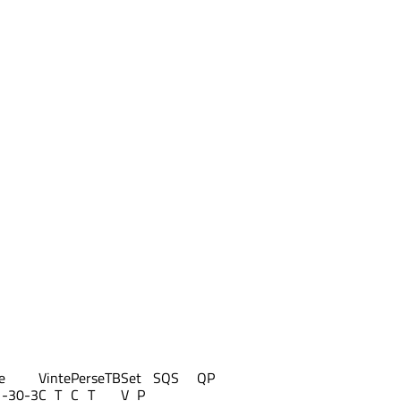
e
Vinte
Perse
TB
Set
S
QS
QP
1-3
0-3
C
T
C
T
V
P