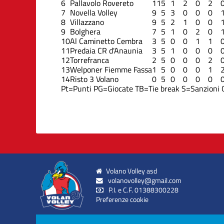
6
Pallavolo Rovereto
11
5
1
2
0
2
7
Novella Volley
9
5
3
0
0
0
8
Villazzano
9
5
2
1
0
0
9
Bolghera
7
5
1
0
2
0
10
Al Caminetto Cembra
3
5
0
0
1
1
11
Predaia CR d'Anaunia
3
5
1
0
0
0
12
Torrefranca
2
5
0
0
0
2
13
Welponer Fiemme Fassa
1
5
0
0
0
1
14
Risto 3 Volano
0
5
0
0
0
0
Pt=Punti
PG=Giocate
TB=Tie break
S=Sanzioni
Volano Volley asd
volanovolley@gmail.com
P.I. e C.F. 01388300228
Preferenze cookie