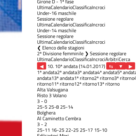
Girone D - 1ª fase
Ultima
Calendario
Classifica
Incroci
Under-16 maschile
Sessione regolare
Ultima
Calendario
Classifica
Incroci
Under-14 maschile
Sessione regolare
Ultima
Calendario
Classifica
Incroci
Elenco delle stagioni
2ª Divisione femminile ❯ Sessione regolare
Ultima
Calendario
Classifica
Incroci
Arbitri
Cerca
◀
10. 10ª andata (14.01.2017)
▶
1ª andata
2ª andata
3ª andata
4ª andata
5ª andat
andata
13ª andata
1ª ritorno
2ª ritorno
3ª ritorno
ritorno
11ª ritorno
12ª ritorno
13ª ritorno
Alta Valsugana
Risto 3 Volano
3
-
0
25
-
5
25
-
8
25
-
14
Bolghera
Al Caminetto Cembra
3
-
2
25
-
11
16
-
25
22
-
25
25
-
17
15
-
10
Edilsartori Mori