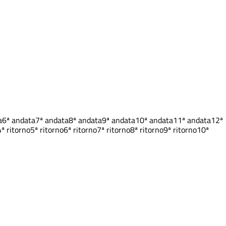
a
6ª andata
7ª andata
8ª andata
9ª andata
10ª andata
11ª andata
12ª
4ª ritorno
5ª ritorno
6ª ritorno
7ª ritorno
8ª ritorno
9ª ritorno
10ª