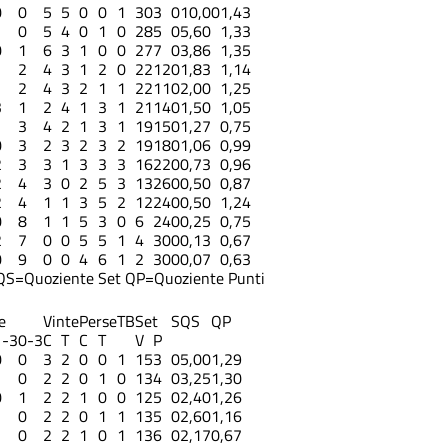
0
0
5
5
0
0
1
30
3
0
10,00
1,43
1
0
5
4
0
1
0
28
5
0
5,60
1,33
0
1
6
3
1
0
0
27
7
0
3,86
1,35
1
2
4
3
1
2
0
22
12
0
1,83
1,14
1
2
4
3
2
1
1
22
11
0
2,00
1,25
3
1
2
4
1
3
1
21
14
0
1,50
1,05
1
3
4
2
1
3
1
19
15
0
1,27
0,75
0
3
2
3
2
3
2
19
18
0
1,06
0,99
2
3
3
1
3
3
3
16
22
0
0,73
0,96
2
4
3
0
2
5
3
13
26
0
0,50
0,87
2
4
1
1
3
5
2
12
24
0
0,50
1,24
0
8
1
1
5
3
0
6
24
0
0,25
0,75
2
7
0
0
5
5
1
4
30
0
0,13
0,67
0
9
0
0
4
6
1
2
30
0
0,07
0,63
QS=Quoziente Set
QP=Quoziente Punti
e
Vinte
Perse
TB
Set
S
QS
QP
1-3
0-3
C
T
C
T
V
P
0
0
3
2
0
0
1
15
3
0
5,00
1,29
1
0
2
2
0
1
0
13
4
0
3,25
1,30
0
1
2
2
1
0
0
12
5
0
2,40
1,26
1
0
2
2
0
1
1
13
5
0
2,60
1,16
1
0
2
2
1
0
1
13
6
0
2,17
0,67