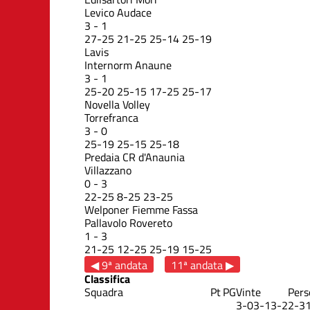
Levico Audace
3
-
1
27
-
25
21
-
25
25
-
14
25
-
19
Lavis
Internorm Anaune
3
-
1
25
-
20
25
-
15
17
-
25
25
-
17
Novella Volley
Torrefranca
3
-
0
25
-
19
25
-
15
25
-
18
Predaia CR d'Anaunia
Villazzano
0
-
3
22
-
25
8
-
25
23
-
25
Welponer Fiemme Fassa
Pallavolo Rovereto
1
-
3
21
-
25
12
-
25
25
-
19
15
-
25
◀ 9ª andata
11ª andata ▶
Classifica
Squadra
Pt
PG
Vinte
Pers
3-0
3-1
3-2
2-3