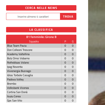
CERCA NELLE NEWS
LA CLASSIFICA
B1 femminile: Girone B
Squadra
P
G
Blue Team Pavia
0
0
Don Colleoni Trescore
0
0
Academy Valtellina
0
0
Bstz Omsi Vobarno
0
0
Rothoblaas Volano
0
0
Ipag Noventa
0
0
Vivienergia Busnago
0
0
Idras Torbole Casaglia
0
0
Padova Volley
0
0
Brembo
0
0
Volksbank Vicenza
0
0
Cortina San Donà
0
0
Isuzu Cerea
0
0
Gps San Vito
0
0