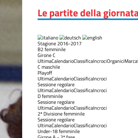
Le partite della giornat
Stagione 2016-2017
B2 femminile
Girone C
Ultima
Calendario
Classifica
Incroci
Organici
Marcat
C maschile
Playoff
Ultima
Calendario
Classifica
Incroci
Sessione regolare
Ultima
Calendario
Classifica
Incroci
D femminile
Sessione regolare
Ultima
Calendario
Classifica
Incroci
2ª Divisione femminile
Sessione regolare
Ultima
Calendario
Classifica
Incroci
Under-18 femminile
Girone A - 2ª fase