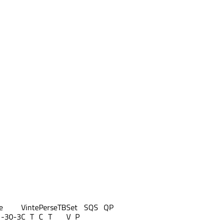
e
Vinte
Perse
TB
Set
S
QS
QP
1-3
0-3
C
T
C
T
V
P