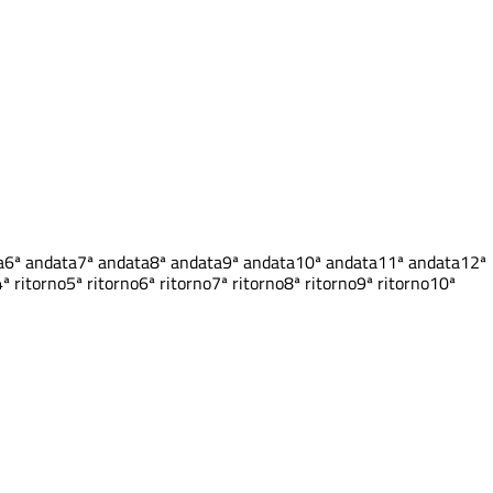
a
6ª andata
7ª andata
8ª andata
9ª andata
10ª andata
11ª andata
12ª
4ª ritorno
5ª ritorno
6ª ritorno
7ª ritorno
8ª ritorno
9ª ritorno
10ª