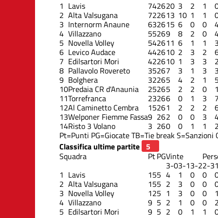
1
Lavis
74
26
20
3
2
1
2
Alta Valsugana
72
26
13
10
1
1
3
Internorm Anaune
63
26
15
6
0
0
4
Villazzano
55
26
9
8
2
0
5
Novella Volley
54
26
11
6
1
1
6
Levico Audace
44
26
10
2
3
2
7
Edilsartori Mori
42
26
10
1
3
3
8
Pallavolo Rovereto
35
26
7
3
1
3
9
Bolghera
32
26
5
4
2
1
10
Predaia CR d'Anaunia
25
26
5
2
2
0
11
Torrefranca
23
26
6
0
1
3
12
Al Caminetto Cembra
15
26
1
2
2
2
13
Welponer Fiemme Fassa
9
26
2
0
0
3
14
Risto 3 Volano
3
26
0
0
1
1
Pt=Punti
PG=Giocate
TB=Tie break
S=Sanzioni
Classifica ultime partite
Squadra
Pt
PG
Vinte
Pers
3-0
3-1
3-2
2-3
1
Lavis
15
5
4
1
0
0
2
Alta Valsugana
15
5
2
3
0
0
3
Novella Volley
12
5
1
3
0
0
4
Villazzano
9
5
2
1
0
0
5
Edilsartori Mori
9
5
2
0
1
1