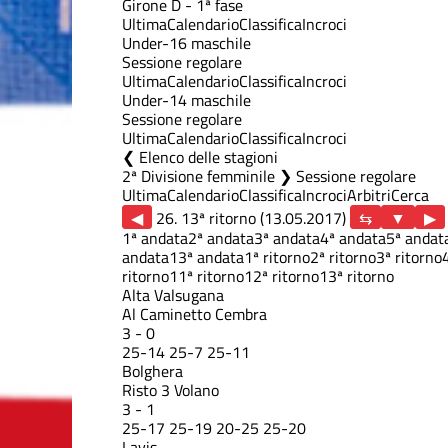
Girone D - 1ª fase
Ultima
Calendario
Classifica
Incroci
Under-16 maschile
Sessione regolare
Ultima
Calendario
Classifica
Incroci
Under-14 maschile
Sessione regolare
Ultima
Calendario
Classifica
Incroci
Elenco delle stagioni
2ª Divisione femminile ❯ Sessione regolare
Ultima
Calendario
Classifica
Incroci
Arbitri
Cerca
◀
26. 13ª ritorno (13.05.2017)
▶
1ª andata
2ª andata
3ª andata
4ª andata
5ª andat
andata
13ª andata
1ª ritorno
2ª ritorno
3ª ritorno
ritorno
11ª ritorno
12ª ritorno
13ª ritorno
Alta Valsugana
Al Caminetto Cembra
3
-
0
25
-
14
25
-
7
25
-
11
Bolghera
Risto 3 Volano
3
-
1
25
-
17
25
-
19
20
-
25
25
-
20
Lavis