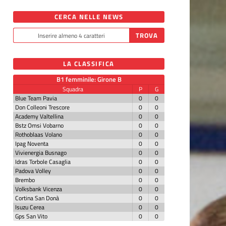
CERCA NELLE NEWS
LA CLASSIFICA
B1 femminile: Girone B
Squadra
P
G
Blue Team Pavia
0
0
Don Colleoni Trescore
0
0
Academy Valtellina
0
0
Bstz Omsi Vobarno
0
0
Rothoblaas Volano
0
0
Ipag Noventa
0
0
Vivienergia Busnago
0
0
Idras Torbole Casaglia
0
0
Padova Volley
0
0
Brembo
0
0
Volksbank Vicenza
0
0
Cortina San Donà
0
0
Isuzu Cerea
0
0
Gps San Vito
0
0