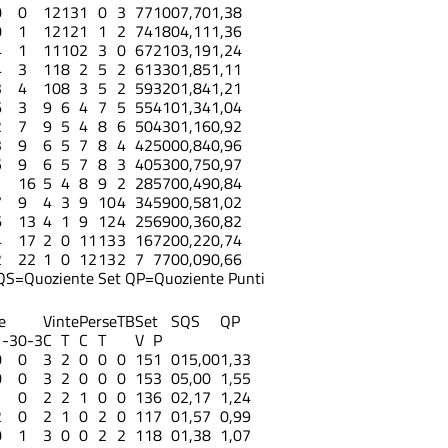
0
0
12
13
1
0
3
77
10
0
7,70
1,38
0
1
12
12
1
1
2
74
18
0
4,11
1,36
4
1
11
10
2
3
0
67
21
0
3,19
1,24
4
3
11
8
2
5
2
61
33
0
1,85
1,11
3
4
10
8
3
5
2
59
32
0
1,84
1,21
6
3
9
6
4
7
5
55
41
0
1,34
1,04
2
7
9
5
4
8
6
50
43
0
1,16
0,92
3
9
6
5
7
8
4
42
50
0
0,84
0,96
5
9
6
5
7
8
3
40
53
0
0,75
0,97
1
16
5
4
8
9
2
28
57
0
0,49
0,84
7
9
4
3
9
10
4
34
59
0
0,58
1,02
6
13
4
1
9
12
4
25
69
0
0,36
0,82
4
17
2
0
11
13
3
16
72
0
0,22
0,74
2
22
1
0
12
13
2
7
77
0
0,09
0,66
QS=Quoziente Set
QP=Quoziente Punti
e
Vinte
Perse
TB
Set
S
QS
QP
1-3
0-3
C
T
C
T
V
P
0
0
3
2
0
0
0
15
1
0
15,00
1,33
0
0
3
2
0
0
0
15
3
0
5,00
1,55
1
0
2
2
1
0
0
13
6
0
2,17
1,24
2
0
2
1
0
2
0
11
7
0
1,57
0,99
0
1
3
0
0
2
2
11
8
0
1,38
1,07