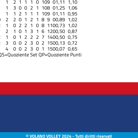
1
1
2
1
1
1
0
10
9
0
1,11
1,10
1
1
3
0
0
2
1
10
8
0
1,25
1,06
1
1
1
2
1
1
1
10
9
0
1,11
0,95
0
2
2
0
1
2
1
8
9
0
0,89
1,02
2
1
0
2
2
1
0
8
11
0
0,73
1,02
1
2
1
0
1
3
1
6
12
0
0,50
0,87
2
1
0
1
2
2
2
7
14
0
0,50
0,75
2
3
0
0
2
3
0
2
15
0
0,13
0,72
1
4
0
0
2
3
0
1
15
0
0,07
0,65
QS=Quoziente Set
QP=Quoziente Punti
© VOLANO VOLLEY 2024 - Tutti diritti riservati