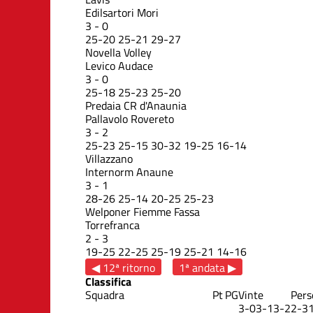
Edilsartori Mori
3
-
0
25
-
20
25
-
21
29
-
27
Novella Volley
Levico Audace
3
-
0
25
-
18
25
-
23
25
-
20
Predaia CR d'Anaunia
Pallavolo Rovereto
3
-
2
25
-
23
25
-
15
30
-
32
19
-
25
16
-
14
Villazzano
Internorm Anaune
3
-
1
28
-
26
25
-
14
20
-
25
25
-
23
Welponer Fiemme Fassa
Torrefranca
2
-
3
19
-
25
22
-
25
25
-
19
25
-
21
14
-
16
◀ 12ª ritorno
1ª andata ▶
Classifica
Squadra
Pt
PG
Vinte
Pers
3-0
3-1
3-2
2-3