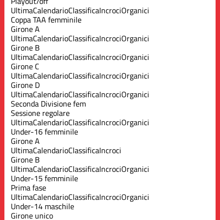
Playout/off
Ultima
Calendario
Classifica
Incroci
Organici
Coppa TAA femminile
Girone A
Ultima
Calendario
Classifica
Incroci
Organici
Girone B
Ultima
Calendario
Classifica
Incroci
Organici
Girone C
Ultima
Calendario
Classifica
Incroci
Organici
Girone D
Ultima
Calendario
Classifica
Incroci
Organici
Seconda Divisione fem
Sessione regolare
Ultima
Calendario
Classifica
Incroci
Organici
Under-16 femminile
Girone A
Ultima
Calendario
Classifica
Incroci
Girone B
Ultima
Calendario
Classifica
Incroci
Organici
Under-15 femminile
Prima fase
Ultima
Calendario
Classifica
Incroci
Organici
Under-14 maschile
Girone unico