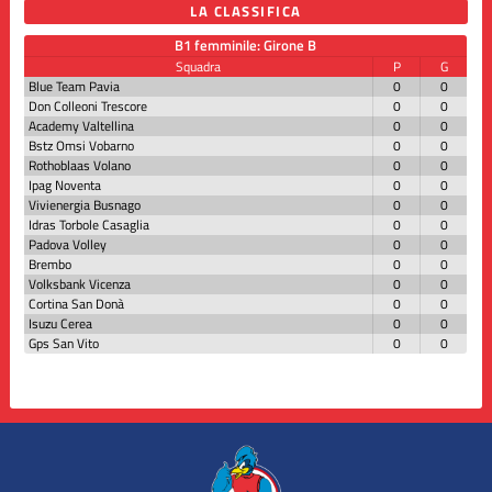
LA CLASSIFICA
B1 femminile: Girone B
Squadra
P
G
Blue Team Pavia
0
0
Don Colleoni Trescore
0
0
Academy Valtellina
0
0
Bstz Omsi Vobarno
0
0
Rothoblaas Volano
0
0
Ipag Noventa
0
0
Vivienergia Busnago
0
0
Idras Torbole Casaglia
0
0
Padova Volley
0
0
Brembo
0
0
Volksbank Vicenza
0
0
Cortina San Donà
0
0
Isuzu Cerea
0
0
Gps San Vito
0
0