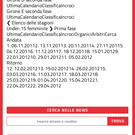
Ultima
Calendario
Classifica
Incroci
Girone E seconda fase
Ultima
Calendario
Classifica
Incroci
Elenco delle stagioni
Under-15 femminile ❯ Prima fase
Ultima
Calendario
Classifica
Incroci
Organici
Arbitri
Cerca
Andata
1.
06.11.2011
2.
13.11.2011
3.
20.11.2011
4.
27.11.2011
5.
04.12.2011
6.
11.12.2011
7.
18.12.2011
8.
15.01.2012
9.
22.01.2012
10.
29.01.2012
11.
05.02.2012
Ritorno
12.
12.02.2012
13.
19.02.2012
14.
26.02.2012
15.
03.03.2012
16.
11.03.2012
17.
18.03.2012
18.
25.03.2012
19.
01.04.2012
20.
15.04.2012
21.
22.04.2012
22.
29.04.2012
CERCA NELLE NEWS