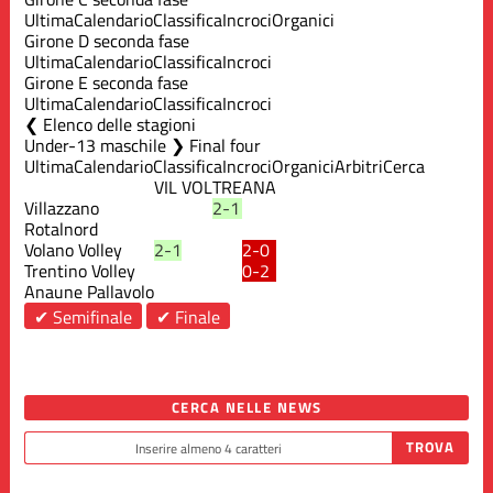
Ultima
Calendario
Classifica
Incroci
Organici
Girone D seconda fase
Ultima
Calendario
Classifica
Incroci
Girone E seconda fase
Ultima
Calendario
Classifica
Incroci
Elenco delle stagioni
Under-13 maschile ❯ Final four
Ultima
Calendario
Classifica
Incroci
Organici
Arbitri
Cerca
VIL
VOL
TRE
ANA
Villazzano
2-1
Rotalnord
Volano Volley
2-1
2-0
Trentino Volley
0-2
Anaune Pallavolo
✔ Semifinale
✔ Finale
CERCA NELLE NEWS