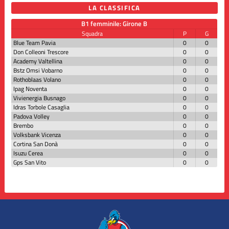
LA CLASSIFICA
B1 femminile: Girone B
Squadra
P
G
Blue Team Pavia
0
0
Don Colleoni Trescore
0
0
Academy Valtellina
0
0
Bstz Omsi Vobarno
0
0
Rothoblaas Volano
0
0
Ipag Noventa
0
0
Vivienergia Busnago
0
0
Idras Torbole Casaglia
0
0
Padova Volley
0
0
Brembo
0
0
Volksbank Vicenza
0
0
Cortina San Donà
0
0
Isuzu Cerea
0
0
Gps San Vito
0
0