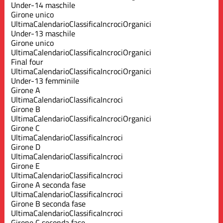
Under-14 maschile
Girone unico
Ultima
Calendario
Classifica
Incroci
Organici
Under-13 maschile
Girone unico
Ultima
Calendario
Classifica
Incroci
Organici
Final four
Ultima
Calendario
Classifica
Incroci
Organici
Under-13 femminile
Girone A
Ultima
Calendario
Classifica
Incroci
Girone B
Ultima
Calendario
Classifica
Incroci
Organici
Girone C
Ultima
Calendario
Classifica
Incroci
Girone D
Ultima
Calendario
Classifica
Incroci
Girone E
Ultima
Calendario
Classifica
Incroci
Girone A seconda fase
Ultima
Calendario
Classifica
Incroci
Girone B seconda fase
Ultima
Calendario
Classifica
Incroci
Girone C seconda fase