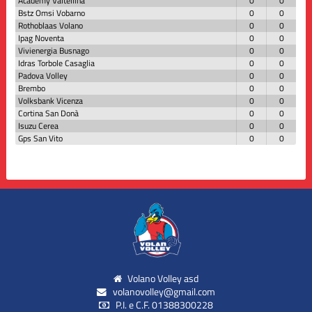
Academy Valtellina
0
0
Bstz Omsi Vobarno
0
0
Rothoblaas Volano
0
0
Ipag Noventa
0
0
Vivienergia Busnago
0
0
Idras Torbole Casaglia
0
0
Padova Volley
0
0
Brembo
0
0
Volksbank Vicenza
0
0
Cortina San Donà
0
0
Isuzu Cerea
0
0
Gps San Vito
0
0
Volano Volley asd
volanovolley@gmail.com
P.I. e C.F. 01388300228