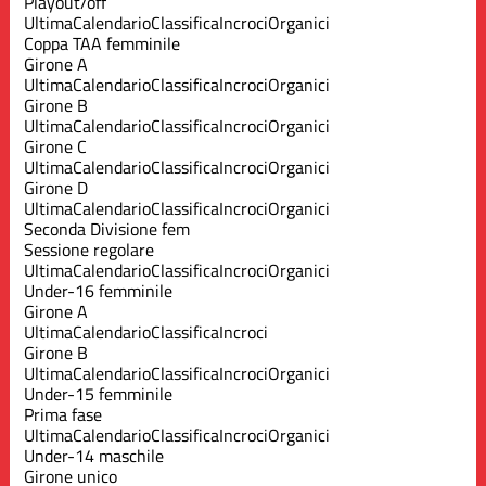
Playout/off
Ultima
Calendario
Classifica
Incroci
Organici
Coppa TAA femminile
Girone A
Ultima
Calendario
Classifica
Incroci
Organici
Girone B
Ultima
Calendario
Classifica
Incroci
Organici
Girone C
Ultima
Calendario
Classifica
Incroci
Organici
Girone D
Ultima
Calendario
Classifica
Incroci
Organici
Seconda Divisione fem
Sessione regolare
Ultima
Calendario
Classifica
Incroci
Organici
Under-16 femminile
Girone A
Ultima
Calendario
Classifica
Incroci
Girone B
Ultima
Calendario
Classifica
Incroci
Organici
Under-15 femminile
Prima fase
Ultima
Calendario
Classifica
Incroci
Organici
Under-14 maschile
Girone unico