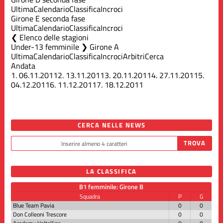
Ultima
Calendario
Classifica
Incroci
Girone E seconda fase
Ultima
Calendario
Classifica
Incroci
Elenco delle stagioni
Under-13 femminile ❯ Girone A
Ultima
Calendario
Classifica
Incroci
Arbitri
Cerca
Andata
1.
06.11.2011
2.
13.11.2011
3.
20.11.2011
4.
27.11.2011
5.
04.12.2011
6.
11.12.2011
7.
18.12.2011
CERCA NELLE NEWS
LA CLASSIFICA
B1 femminile: Girone B
Squadra
P
G
Blue Team Pavia
0
0
Don Colleoni Trescore
0
0