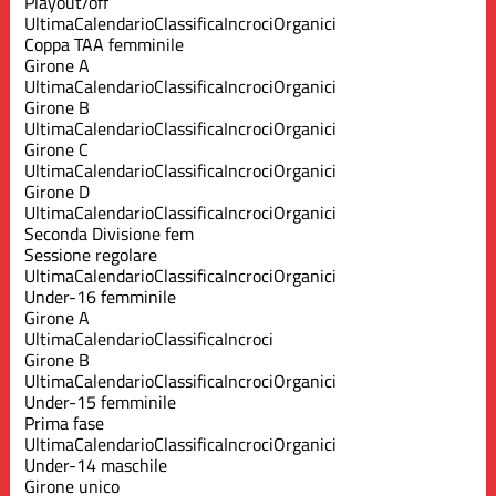
Playout/off
Ultima
Calendario
Classifica
Incroci
Organici
Coppa TAA femminile
Girone A
Ultima
Calendario
Classifica
Incroci
Organici
Girone B
Ultima
Calendario
Classifica
Incroci
Organici
Girone C
Ultima
Calendario
Classifica
Incroci
Organici
Girone D
Ultima
Calendario
Classifica
Incroci
Organici
Seconda Divisione fem
Sessione regolare
Ultima
Calendario
Classifica
Incroci
Organici
Under-16 femminile
Girone A
Ultima
Calendario
Classifica
Incroci
Girone B
Ultima
Calendario
Classifica
Incroci
Organici
Under-15 femminile
Prima fase
Ultima
Calendario
Classifica
Incroci
Organici
Under-14 maschile
Girone unico