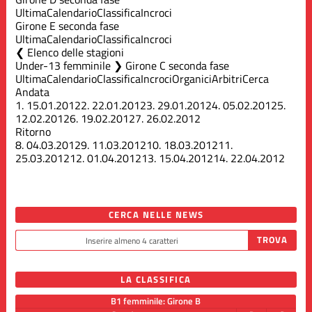
Ultima
Calendario
Classifica
Incroci
Girone E seconda fase
Ultima
Calendario
Classifica
Incroci
Elenco delle stagioni
Under-13 femminile ❯ Girone C seconda fase
Ultima
Calendario
Classifica
Incroci
Organici
Arbitri
Cerca
Andata
1.
15.01.2012
2.
22.01.2012
3.
29.01.2012
4.
05.02.2012
5.
12.02.2012
6.
19.02.2012
7.
26.02.2012
Ritorno
8.
04.03.2012
9.
11.03.2012
10.
18.03.2012
11.
25.03.2012
12.
01.04.2012
13.
15.04.2012
14.
22.04.2012
CERCA NELLE NEWS
LA CLASSIFICA
B1 femminile: Girone B