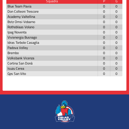
Squadra
P
G
Blue Team Pavia
0
0
Don Colleoni Trescore
0
0
Academy Valtellina
0
0
Bstz Omsi Vobarno
0
0
Rothoblaas Volano
0
0
Ipag Noventa
0
0
Vivienergia Busnago
0
0
Idras Torbole Casaglia
0
0
Padova Volley
0
0
Brembo
0
0
Volksbank Vicenza
0
0
Cortina San Donà
0
0
Isuzu Cerea
0
0
Gps San Vito
0
0