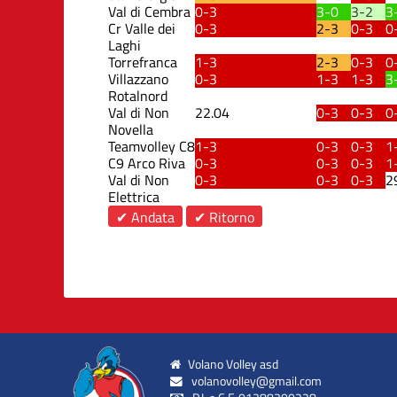
Val di Cembra
0-3
3-0
3-2
3
Cr Valle dei
0-3
2-3
0-3
0
Laghi
Torrefranca
1-3
2-3
0-3
0
Villazzano
0-3
1-3
1-3
3
Rotalnord
Val di Non
22.04
0-3
0-3
0
Novella
Teamvolley C8
1-3
0-3
0-3
1
C9 Arco Riva
0-3
0-3
0-3
1
Val di Non
0-3
0-3
0-3
2
Elettrica
✔ Andata
✔ Ritorno
Volano Volley asd
volanovolley@gmail.com