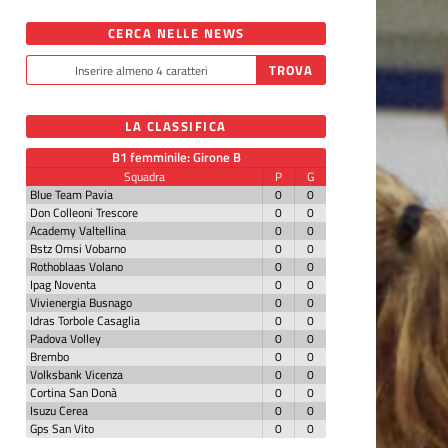
CERCA NELLE NEWS
LA CLASSIFICA
B1 femminile: Girone B
Squadra
P
G
Blue Team Pavia
0
0
Don Colleoni Trescore
0
0
Academy Valtellina
0
0
Bstz Omsi Vobarno
0
0
Rothoblaas Volano
0
0
Ipag Noventa
0
0
Vivienergia Busnago
0
0
Idras Torbole Casaglia
0
0
Padova Volley
0
0
Brembo
0
0
Volksbank Vicenza
0
0
Cortina San Donà
0
0
Isuzu Cerea
0
0
Gps San Vito
0
0