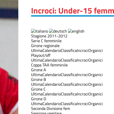
Incroci: Under-15 femm
Stagione 2011-2012
Serie C femminile
Girone regionale
Ultima
Calendario
Classifica
Incroci
Organici
Playout/off
Ultima
Calendario
Classifica
Incroci
Organici
Coppa TAA femminile
Girone A
Ultima
Calendario
Classifica
Incroci
Organici
Girone B
Ultima
Calendario
Classifica
Incroci
Organici
Girone C
Ultima
Calendario
Classifica
Incroci
Organici
Girone D
Ultima
Calendario
Classifica
Incroci
Organici
Seconda Divisione fem
Sessione regolare