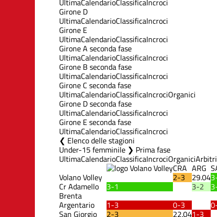
Ultima
Calendario
Classifica
Incroci
Girone D
Ultima
Calendario
Classifica
Incroci
Girone E
Ultima
Calendario
Classifica
Incroci
Girone A seconda fase
Ultima
Calendario
Classifica
Incroci
Girone B seconda fase
Ultima
Calendario
Classifica
Incroci
Girone C seconda fase
Ultima
Calendario
Classifica
Incroci
Organici
Girone D seconda fase
Ultima
Calendario
Classifica
Incroci
Girone E seconda fase
Ultima
Calendario
Classifica
Incroci
Elenco delle stagioni
Under-15 femminile ❯ Prima fase
Ultima
Calendario
Classifica
Incroci
Organici
Arbitri
CRA
ARG
S
Volano Volley
2-3
29.04
3
Cr Adamello
3-1
3-2
3
Brenta
Argentario
1-3
0-3
0
San Giorgio
2-3
22.04
1-3