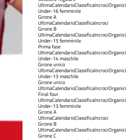
Ultima
Calendario
Classifica
Incroci
Organici
Under-16 femminile
Girone A
Ultima
Calendario
Classifica
Incroci
Girone B
Ultima
Calendario
Classifica
Incroci
Organici
Under-15 femminile
Prima fase
Ultima
Calendario
Classifica
Incroci
Organici
Under-14 maschile
Girone unico
Ultima
Calendario
Classifica
Incroci
Organici
Under-13 maschile
Girone unico
Ultima
Calendario
Classifica
Incroci
Organici
Final four
Ultima
Calendario
Classifica
Incroci
Organici
Under-13 femminile
Girone A
Ultima
Calendario
Classifica
Incroci
Girone B
Ultima
Calendario
Classifica
Incroci
Organici
Girone C