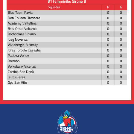
B1 femminile: Girone B
Squadra
P
G
Blue Team Pavia
0
0
Don Colleoni Trescore
0
0
Academy Valtellina
0
0
Bstz Omsi Vobarno
0
0
Rothoblaas Volano
0
0
Ipag Noventa
0
0
Vivienergia Busnago
0
0
Idras Torbole Casaglia
0
0
Padova Volley
0
0
Brembo
0
0
Volksbank Vicenza
0
0
Cortina San Donà
0
0
Isuzu Cerea
0
0
Gps San Vito
0
0