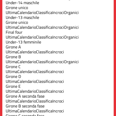
Under-14 maschile
Girone unico
Ultima
Calendario
Classifica
Incroci
Organici
Under-13 maschile
Girone unico
Ultima
Calendario
Classifica
Incroci
Organici
Final four
Ultima
Calendario
Classifica
Incroci
Organici
Under-13 femminile
Girone A
Ultima
Calendario
Classifica
Incroci
Girone B
Ultima
Calendario
Classifica
Incroci
Organici
Girone C
Ultima
Calendario
Classifica
Incroci
Girone D
Ultima
Calendario
Classifica
Incroci
Girone E
Ultima
Calendario
Classifica
Incroci
Girone A seconda fase
Ultima
Calendario
Classifica
Incroci
Girone B seconda fase
Ultima
Calendario
Classifica
Incroci
Girone C seconda fase