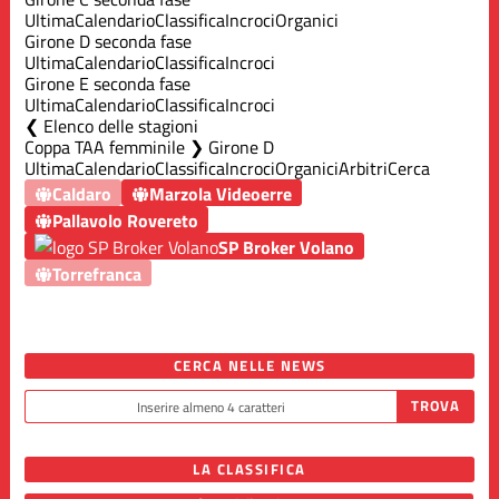
Ultima
Calendario
Classifica
Incroci
Organici
Girone D seconda fase
Ultima
Calendario
Classifica
Incroci
Girone E seconda fase
Ultima
Calendario
Classifica
Incroci
Elenco delle stagioni
Coppa TAA femminile ❯ Girone D
Ultima
Calendario
Classifica
Incroci
Organici
Arbitri
Cerca
Caldaro
Marzola Videoerre
Pallavolo Rovereto
SP Broker Volano
Torrefranca
CERCA NELLE NEWS
LA CLASSIFICA