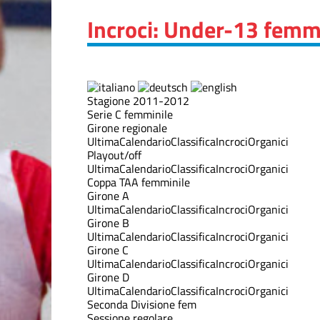
Incroci: Under-13 femm
Stagione 2011-2012
Serie C femminile
Girone regionale
Ultima
Calendario
Classifica
Incroci
Organici
Playout/off
Ultima
Calendario
Classifica
Incroci
Organici
Coppa TAA femminile
Girone A
Ultima
Calendario
Classifica
Incroci
Organici
Girone B
Ultima
Calendario
Classifica
Incroci
Organici
Girone C
Ultima
Calendario
Classifica
Incroci
Organici
Girone D
Ultima
Calendario
Classifica
Incroci
Organici
Seconda Divisione fem
Sessione regolare