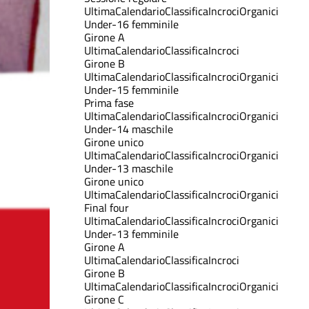
Ultima
Calendario
Classifica
Incroci
Organici
Under-16 femminile
Girone A
Ultima
Calendario
Classifica
Incroci
Girone B
Ultima
Calendario
Classifica
Incroci
Organici
Under-15 femminile
Prima fase
Ultima
Calendario
Classifica
Incroci
Organici
Under-14 maschile
Girone unico
Ultima
Calendario
Classifica
Incroci
Organici
Under-13 maschile
Girone unico
Ultima
Calendario
Classifica
Incroci
Organici
Final four
Ultima
Calendario
Classifica
Incroci
Organici
Under-13 femminile
Girone A
Ultima
Calendario
Classifica
Incroci
Girone B
Ultima
Calendario
Classifica
Incroci
Organici
Girone C