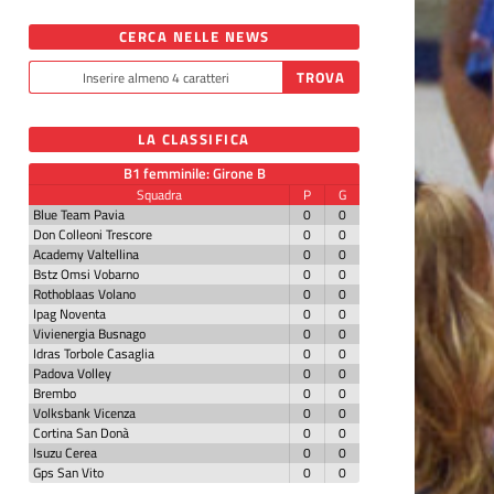
CERCA NELLE NEWS
LA CLASSIFICA
B1 femminile: Girone B
Squadra
P
G
Blue Team Pavia
0
0
Don Colleoni Trescore
0
0
Academy Valtellina
0
0
Bstz Omsi Vobarno
0
0
Rothoblaas Volano
0
0
Ipag Noventa
0
0
Vivienergia Busnago
0
0
Idras Torbole Casaglia
0
0
Padova Volley
0
0
Brembo
0
0
Volksbank Vicenza
0
0
Cortina San Donà
0
0
Isuzu Cerea
0
0
Gps San Vito
0
0