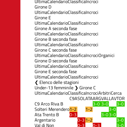
Ultima
Calendario
Classifica
Incroci
Girone D
Ultima
Calendario
Classifica
Incroci
Girone E
Ultima
Calendario
Classifica
Incroci
Girone A seconda fase
Ultima
Calendario
Classifica
Incroci
Girone B seconda fase
Ultima
Calendario
Classifica
Incroci
Girone C seconda fase
Ultima
Calendario
Classifica
Incroci
Organici
Girone D seconda fase
Ultima
Calendario
Classifica
Incroci
Girone E seconda fase
Ultima
Calendario
Classifica
Incroci
Elenco delle stagioni
Under-13 femminile ❯ Girone C
Ultima
Calendario
Classifica
Incroci
Arbitri
Cerca
C9A
SOL
ATA
ARG
VAL
LAV
TOR
C9 Arco Riva B
3-0
3-0
3-0
Solteri Merendero
1-2
1-2
3-0
Ata Trento B
0-3
3-0
3-0
Argentario
0-3
1-2
3-0
Val di Non
0-3
0-3
3-0