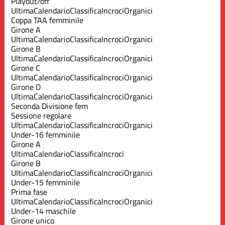
Playout/off
Ultima
Calendario
Classifica
Incroci
Organici
Coppa TAA femminile
Girone A
Ultima
Calendario
Classifica
Incroci
Organici
Girone B
Ultima
Calendario
Classifica
Incroci
Organici
Girone C
Ultima
Calendario
Classifica
Incroci
Organici
Girone D
Ultima
Calendario
Classifica
Incroci
Organici
Seconda Divisione fem
Sessione regolare
Ultima
Calendario
Classifica
Incroci
Organici
Under-16 femminile
Girone A
Ultima
Calendario
Classifica
Incroci
Girone B
Ultima
Calendario
Classifica
Incroci
Organici
Under-15 femminile
Prima fase
Ultima
Calendario
Classifica
Incroci
Organici
Under-14 maschile
Girone unico