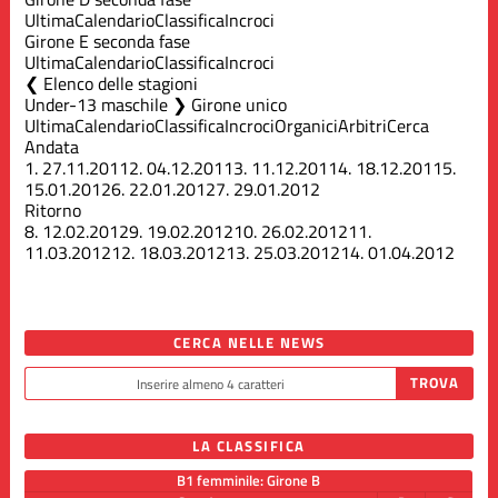
Ultima
Calendario
Classifica
Incroci
Girone E seconda fase
Ultima
Calendario
Classifica
Incroci
Elenco delle stagioni
Under-13 maschile ❯ Girone unico
Ultima
Calendario
Classifica
Incroci
Organici
Arbitri
Cerca
Andata
1.
27.11.2011
2.
04.12.2011
3.
11.12.2011
4.
18.12.2011
5.
15.01.2012
6.
22.01.2012
7.
29.01.2012
Ritorno
8.
12.02.2012
9.
19.02.2012
10.
26.02.2012
11.
11.03.2012
12.
18.03.2012
13.
25.03.2012
14.
01.04.2012
CERCA NELLE NEWS
LA CLASSIFICA
B1 femminile: Girone B