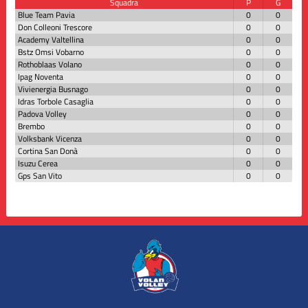
Squadra
P
G
Blue Team Pavia
0
0
Don Colleoni Trescore
0
0
Academy Valtellina
0
0
Bstz Omsi Vobarno
0
0
Rothoblaas Volano
0
0
Ipag Noventa
0
0
Vivienergia Busnago
0
0
Idras Torbole Casaglia
0
0
Padova Volley
0
0
Brembo
0
0
Volksbank Vicenza
0
0
Cortina San Donà
0
0
Isuzu Cerea
0
0
Gps San Vito
0
0