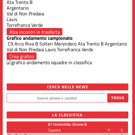
Ata Trento B
Argentario
Val di Non Predaia
Lavis
Torrefranca Verde
Alza incontri in trasferta
Grafico andamento campionato
C9 Arco Riva B
Solteri Merendero
Ata Trento B
Argentario
Val di Non Predaia
Lavis
Torrefranca Verde
Crea grafico
CERCA NELLE NEWS
LA CLASSIFICA
B1 femminile: Girone B
Squadra
P
G