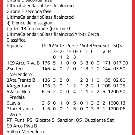
Ultima
Calendario
Classifica
Incroci
Girone E seconda fase
Ultima
Calendario
Classifica
Incroci
Elenco delle stagioni
Under-13 femminile ❯ Girone C
Ultima
Calendario
Classifica
Incroci
Arbitri
Cerca
Classifica
Squadra
PT
PG
Vinte
Perse
Vinte
Perse
Set
S
QS
3-
2-
1-
0-
C
T
C
T
V
P
0
1
2
3
1
C9 Arco Riva B
17
6
5
1
0
0
3
3
0
0
17
1
0
17,00
2
Solteri
14
6
4
0
2
0
1
3
2
0
14
4
0
3,50
Merendero
3
Ata Trento B
13
6
3
2
0
1
2
3
1
0
13
5
0
2,60
4
Argentario
10
6
3
0
1
2
1
2
2
1
10
8
0
1,25
5
Val di Non
6
6
2
0
0
4
1
1
2
2
6
12
0
0,50
Predaia
6
Lavis
2
6
0
1
0
5
0
1
3
2
2
16
0
0,13
7
Torrefranca
1
6
0
0
1
5
0
0
3
3
1
17
0
0,06
Verde
PT=Punti
PG=Giocate
S=Sanzioni
QS=Quoziente Set
C9 Arco Riva B
Solteri Merendero