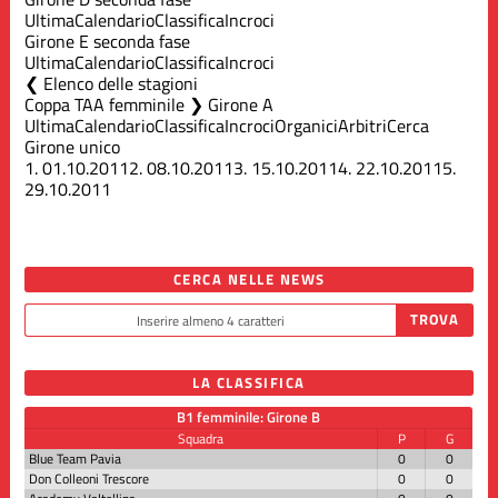
Ultima
Calendario
Classifica
Incroci
Girone E seconda fase
Ultima
Calendario
Classifica
Incroci
Elenco delle stagioni
Coppa TAA femminile ❯ Girone A
Ultima
Calendario
Classifica
Incroci
Organici
Arbitri
Cerca
Girone unico
1.
01.10.2011
2.
08.10.2011
3.
15.10.2011
4.
22.10.2011
5.
29.10.2011
CERCA NELLE NEWS
LA CLASSIFICA
B1 femminile: Girone B
Squadra
P
G
Blue Team Pavia
0
0
Don Colleoni Trescore
0
0