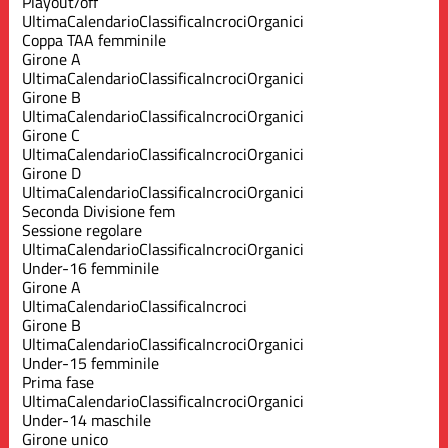
Playout/off
Ultima
Calendario
Classifica
Incroci
Organici
Coppa TAA femminile
Girone A
Ultima
Calendario
Classifica
Incroci
Organici
Girone B
Ultima
Calendario
Classifica
Incroci
Organici
Girone C
Ultima
Calendario
Classifica
Incroci
Organici
Girone D
Ultima
Calendario
Classifica
Incroci
Organici
Seconda Divisione fem
Sessione regolare
Ultima
Calendario
Classifica
Incroci
Organici
Under-16 femminile
Girone A
Ultima
Calendario
Classifica
Incroci
Girone B
Ultima
Calendario
Classifica
Incroci
Organici
Under-15 femminile
Prima fase
Ultima
Calendario
Classifica
Incroci
Organici
Under-14 maschile
Girone unico