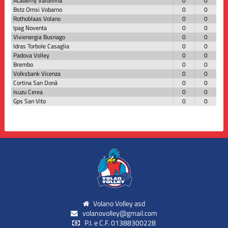
Academy Valtellina
0
0
Bstz Omsi Vobarno
0
0
Rothoblaas Volano
0
0
Ipag Noventa
0
0
Vivienergia Busnago
0
0
Idras Torbole Casaglia
0
0
Padova Volley
0
0
Brembo
0
0
Volksbank Vicenza
0
0
Cortina San Donà
0
0
Isuzu Cerea
0
0
Gps San Vito
0
0
Volano Volley asd
volanovolley@gmail.com
P.I. e C.F. 01388300228