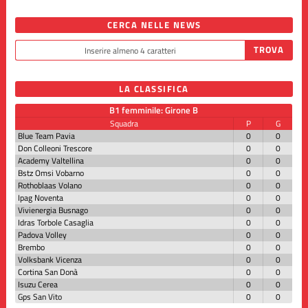
CERCA NELLE NEWS
LA CLASSIFICA
B1 femminile: Girone B
Squadra
P
G
Blue Team Pavia
0
0
Don Colleoni Trescore
0
0
Academy Valtellina
0
0
Bstz Omsi Vobarno
0
0
Rothoblaas Volano
0
0
Ipag Noventa
0
0
Vivienergia Busnago
0
0
Idras Torbole Casaglia
0
0
Padova Volley
0
0
Brembo
0
0
Volksbank Vicenza
0
0
Cortina San Donà
0
0
Isuzu Cerea
0
0
Gps San Vito
0
0