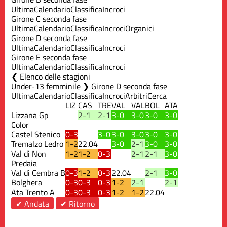
Ultima
Calendario
Classifica
Incroci
Girone C seconda fase
Ultima
Calendario
Classifica
Incroci
Organici
Girone D seconda fase
Ultima
Calendario
Classifica
Incroci
Girone E seconda fase
Ultima
Calendario
Classifica
Incroci
Elenco delle stagioni
Under-13 femminile ❯ Girone D seconda fase
Ultima
Calendario
Classifica
Incroci
Arbitri
Cerca
LIZ
CAS
TRE
VAL
VAL
BOL
ATA
Lizzana Gp
2-1
2-1
3-0
3-0
3-0
3-0
Color
Castel Stenico
0-3
3-0
3-0
3-0
3-0
3-0
Tremalzo Ledro
1-2
22.04
3-0
2-1
3-0
3-0
Val di Non
1-2
1-2
0-3
2-1
2-1
3-0
Predaia
Val di Cembra B
0-3
1-2
0-3
22.04
2-1
3-0
Bolghera
0-3
0-3
0-3
1-2
2-1
2-1
Ata Trento A
0-3
0-3
0-3
1-2
1-2
22.04
✔ Andata
✔ Ritorno