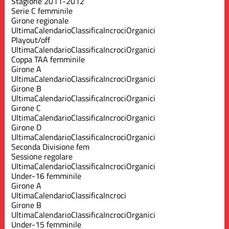
Stagione 2011-2012
Serie C femminile
Girone regionale
Ultima
Calendario
Classifica
Incroci
Organici
Playout/off
Ultima
Calendario
Classifica
Incroci
Organici
Coppa TAA femminile
Girone A
Ultima
Calendario
Classifica
Incroci
Organici
Girone B
Ultima
Calendario
Classifica
Incroci
Organici
Girone C
Ultima
Calendario
Classifica
Incroci
Organici
Girone D
Ultima
Calendario
Classifica
Incroci
Organici
Seconda Divisione fem
Sessione regolare
Ultima
Calendario
Classifica
Incroci
Organici
Under-16 femminile
Girone A
Ultima
Calendario
Classifica
Incroci
Girone B
Ultima
Calendario
Classifica
Incroci
Organici
Under-15 femminile