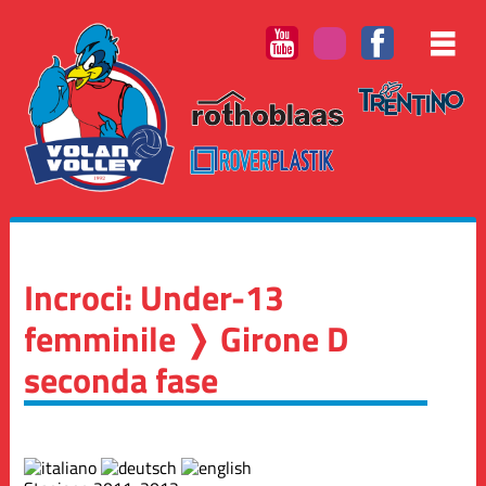
Incroci: Under-13
femminile ❭ Girone D
seconda fase