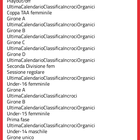
Playout/off
Ultima
Calendario
Classifica
Incroci
Organici
Coppa TAA femminile
Girone A
Ultima
Calendario
Classifica
Incroci
Organici
Girone B
Ultima
Calendario
Classifica
Incroci
Organici
Girone C
Ultima
Calendario
Classifica
Incroci
Organici
Girone D
Ultima
Calendario
Classifica
Incroci
Organici
Seconda Divisione fem
Sessione regolare
Ultima
Calendario
Classifica
Incroci
Organici
Under-16 femminile
Girone A
Ultima
Calendario
Classifica
Incroci
Girone B
Ultima
Calendario
Classifica
Incroci
Organici
Under-15 femminile
Prima fase
Ultima
Calendario
Classifica
Incroci
Organici
Under-14 maschile
Girone unico