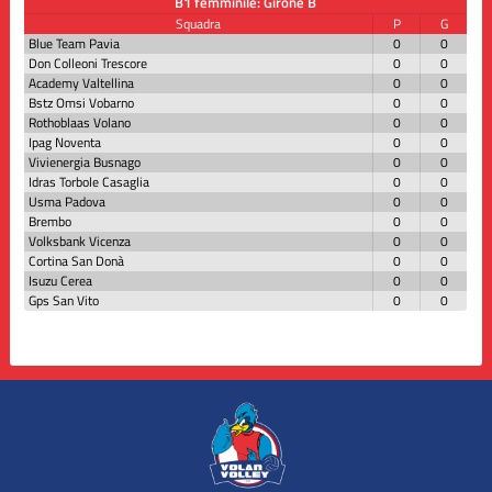
B1 femminile: Girone B
Squadra
P
G
Blue Team Pavia
0
0
Don Colleoni Trescore
0
0
Academy Valtellina
0
0
Bstz Omsi Vobarno
0
0
Rothoblaas Volano
0
0
Ipag Noventa
0
0
Vivienergia Busnago
0
0
Idras Torbole Casaglia
0
0
Usma Padova
0
0
Brembo
0
0
Volksbank Vicenza
0
0
Cortina San Donà
0
0
Isuzu Cerea
0
0
Gps San Vito
0
0