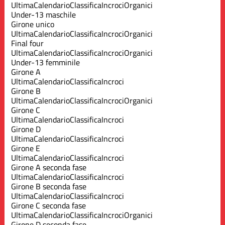
Ultima
Calendario
Classifica
Incroci
Organici
Under-13 maschile
Girone unico
Ultima
Calendario
Classifica
Incroci
Organici
Final four
Ultima
Calendario
Classifica
Incroci
Organici
Under-13 femminile
Girone A
Ultima
Calendario
Classifica
Incroci
Girone B
Ultima
Calendario
Classifica
Incroci
Organici
Girone C
Ultima
Calendario
Classifica
Incroci
Girone D
Ultima
Calendario
Classifica
Incroci
Girone E
Ultima
Calendario
Classifica
Incroci
Girone A seconda fase
Ultima
Calendario
Classifica
Incroci
Girone B seconda fase
Ultima
Calendario
Classifica
Incroci
Girone C seconda fase
Ultima
Calendario
Classifica
Incroci
Organici
Girone D seconda fase