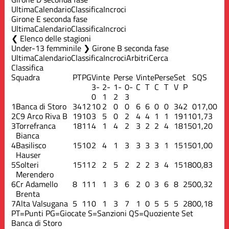
Ultima
Calendario
Classifica
Incroci
Girone E seconda fase
Ultima
Calendario
Classifica
Incroci
Elenco delle stagioni
Under-13 femminile ❯ Girone B seconda fase
Ultima
Calendario
Classifica
Incroci
Arbitri
Cerca
Classifica
Squadra
PT
PG
Vinte
Perse
Vinte
Perse
Set
S
QS
3-
2-
1-
0-
C
T
C
T
V
P
0
1
2
3
1
Banca di Storo
34
12
10
2
0
0
6
6
0
0
34
2
0
17,00
2
C9 Arco Riva B
19
10
3
5
0
2
4
4
1
1
19
11
0
1,73
3
Torrefranca
18
11
4
1
4
2
3
2
2
4
18
15
0
1,20
Bianca
4
Basilisco
15
10
2
4
1
3
3
3
3
1
15
15
0
1,00
Hauser
5
Solteri
15
11
2
2
5
2
2
2
3
4
15
18
0
0,83
Merendero
6
Cr Adamello
8
11
1
1
3
6
2
0
3
6
8
25
0
0,32
Brenta
7
Alta Valsugana
5
11
0
1
3
7
1
0
5
5
5
28
0
0,18
PT=Punti
PG=Giocate
S=Sanzioni
QS=Quoziente Set
Banca di Storo