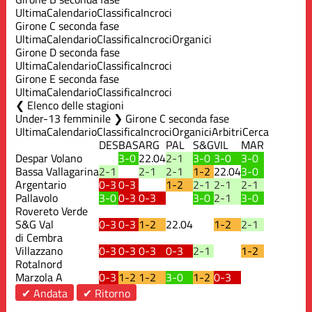
Ultima
Calendario
Classifica
Incroci
Girone C seconda fase
Ultima
Calendario
Classifica
Incroci
Organici
Girone D seconda fase
Ultima
Calendario
Classifica
Incroci
Girone E seconda fase
Ultima
Calendario
Classifica
Incroci
Elenco delle stagioni
Under-13 femminile ❯ Girone C seconda fase
Ultima
Calendario
Classifica
Incroci
Organici
Arbitri
Cerca
DES
BAS
ARG
PAL
S&G
VIL
MAR
Despar Volano
3-0
22.04
2-1
3-0
3-0
3-0
Bassa Vallagarina
2-1
2-1
2-1
1-2
22.04
3-0
Argentario
0-3
0-3
1-2
2-1
2-1
2-1
Pallavolo
3-0
0-3
0-3
3-0
2-1
3-0
Rovereto Verde
S&G Val
0-3
0-3
1-2
22.04
1-2
2-1
di Cembra
Villazzano
0-3
0-3
0-3
0-3
2-1
1-2
Rotalnord
Marzola A
0-3
1-2
1-2
3-0
1-2
0-3
✔ Andata
✔ Ritorno