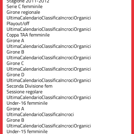
Stagione 2011-2012
Serie C femminile
Girone regionale
Ultima
Calendario
Classifica
Incroci
Organici
Playout/off
Ultima
Calendario
Classifica
Incroci
Organici
Coppa TAA femminile
Girone A
Ultima
Calendario
Classifica
Incroci
Organici
Girone B
Ultima
Calendario
Classifica
Incroci
Organici
Girone C
Ultima
Calendario
Classifica
Incroci
Organici
Girone D
Ultima
Calendario
Classifica
Incroci
Organici
Seconda Divisione fem
Sessione regolare
Ultima
Calendario
Classifica
Incroci
Organici
Under-16 femminile
Girone A
Ultima
Calendario
Classifica
Incroci
Girone B
Ultima
Calendario
Classifica
Incroci
Organici
Under-15 femminile