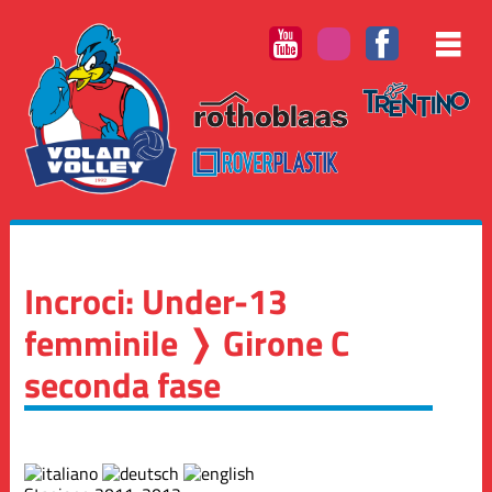
Incroci: Under-13
femminile ❭ Girone C
seconda fase