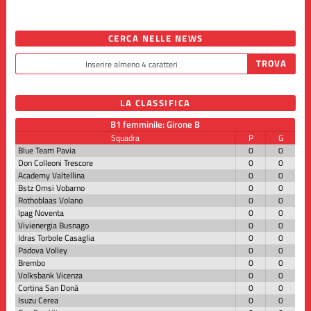
CERCA NELLE NEWS
LA CLASSIFICA
B1 femminile: Girone B
Squadra
P
G
Blue Team Pavia
0
0
Don Colleoni Trescore
0
0
Academy Valtellina
0
0
Bstz Omsi Vobarno
0
0
Rothoblaas Volano
0
0
Ipag Noventa
0
0
Vivienergia Busnago
0
0
Idras Torbole Casaglia
0
0
Padova Volley
0
0
Brembo
0
0
Volksbank Vicenza
0
0
Cortina San Donà
0
0
Isuzu Cerea
0
0