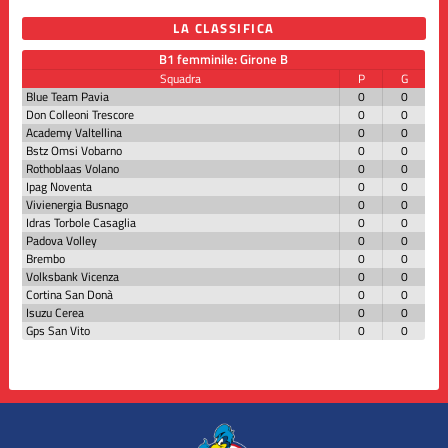
LA CLASSIFICA
B1 femminile: Girone B
Squadra
P
G
Blue Team Pavia
0
0
Don Colleoni Trescore
0
0
Academy Valtellina
0
0
Bstz Omsi Vobarno
0
0
Rothoblaas Volano
0
0
Ipag Noventa
0
0
Vivienergia Busnago
0
0
Idras Torbole Casaglia
0
0
Padova Volley
0
0
Brembo
0
0
Volksbank Vicenza
0
0
Cortina San Donà
0
0
Isuzu Cerea
0
0
Gps San Vito
0
0