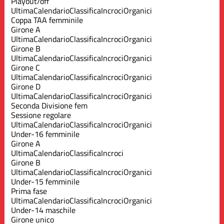
Playout/off
Ultima
Calendario
Classifica
Incroci
Organici
Coppa TAA femminile
Girone A
Ultima
Calendario
Classifica
Incroci
Organici
Girone B
Ultima
Calendario
Classifica
Incroci
Organici
Girone C
Ultima
Calendario
Classifica
Incroci
Organici
Girone D
Ultima
Calendario
Classifica
Incroci
Organici
Seconda Divisione fem
Sessione regolare
Ultima
Calendario
Classifica
Incroci
Organici
Under-16 femminile
Girone A
Ultima
Calendario
Classifica
Incroci
Girone B
Ultima
Calendario
Classifica
Incroci
Organici
Under-15 femminile
Prima fase
Ultima
Calendario
Classifica
Incroci
Organici
Under-14 maschile
Girone unico