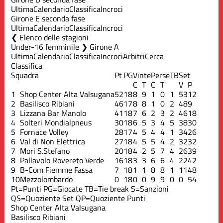
Ultima
Calendario
Classifica
Incroci
Girone E seconda fase
Ultima
Calendario
Classifica
Incroci
Elenco delle stagioni
Under-16 femminile ❯ Girone A
Ultima
Calendario
Classifica
Incroci
Arbitri
Cerca
Classifica
Squadra
Pt
PG
Vinte
Perse
TB
Set
C
T
C
T
V
P
1
Shop Center Alta Valsugana
52
18
8
9
1
0
1
53
12
2
Basilisco Ribiani
46
17
8
8
1
0
2
48
9
3
Lizzana Bar Manolo
41
18
7
6
2
3
2
46
18
4
Solteri Mondialpneus
30
18
6
5
3
4
5
38
30
5
Fornace Volley
28
17
4
5
4
4
1
34
26
6
Val di Non Elettrica
27
18
4
5
5
4
2
32
32
7
Mori S.Stefano
20
18
4
2
5
7
4
26
39
8
Pallavolo Rovereto Verde
16
18
3
3
6
6
4
22
42
9
B-Com Fiemme Fassa
7
18
1
1
8
8
1
11
48
10
Mezzolombardo
0
18
0
0
9
9
0
0
54
Pt=Punti
PG=Giocate
TB=Tie break
S=Sanzioni
QS=Quoziente Set
QP=Quoziente Punti
Shop Center Alta Valsugana
Basilisco Ribiani