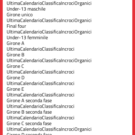
Ultima
Calendario
Classifica
Incroci
Organici
Under-13 maschile
Girone unico
Ultima
Calendario
Classifica
Incroci
Organici
Final four
Ultima
Calendario
Classifica
Incroci
Organici
Under-13 femminile
Girone A
Ultima
Calendario
Classifica
Incroci
Girone B
Ultima
Calendario
Classifica
Incroci
Organici
Girone C
Ultima
Calendario
Classifica
Incroci
Girone D
Ultima
Calendario
Classifica
Incroci
Girone E
Ultima
Calendario
Classifica
Incroci
Girone A seconda fase
Ultima
Calendario
Classifica
Incroci
Girone B seconda fase
Ultima
Calendario
Classifica
Incroci
Girone C seconda fase
Ultima
Calendario
Classifica
Incroci
Organici
Girone D seconda fase