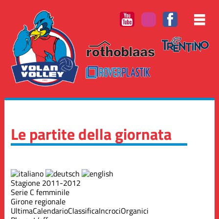
Le partite della giornata
Stagione 2011-2012
Serie C femminile
Girone regionale
Ultima
Calendario
Classifica
Incroci
Organici