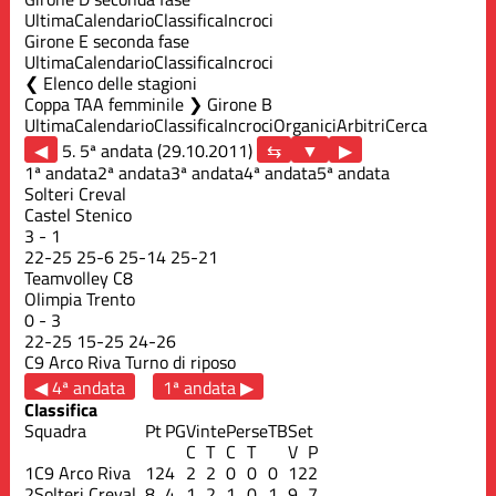
Ultima
Calendario
Classifica
Incroci
Girone E seconda fase
Ultima
Calendario
Classifica
Incroci
Elenco delle stagioni
Coppa TAA femminile ❯ Girone B
Ultima
Calendario
Classifica
Incroci
Organici
Arbitri
Cerca
◀
5. 5ª andata (29.10.2011)
▶
1ª andata
2ª andata
3ª andata
4ª andata
5ª andata
Solteri Creval
Castel Stenico
3
-
1
22
-
25
25
-
6
25
-
14
25
-
21
Teamvolley C8
Olimpia Trento
0
-
3
22
-
25
15
-
25
24
-
26
C9 Arco Riva
Turno di riposo
◀ 4ª andata
1ª andata ▶
Classifica
Squadra
Pt
PG
Vinte
Perse
TB
Set
C
T
C
T
V
P
1
C9 Arco Riva
12
4
2
2
0
0
0
12
2
2
Solteri Creval
8
4
1
2
1
0
1
9
7