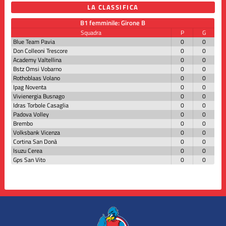
LA CLASSIFICA
B1 femminile: Girone B
Squadra
P
G
Blue Team Pavia
0
0
Don Colleoni Trescore
0
0
Academy Valtellina
0
0
Bstz Omsi Vobarno
0
0
Rothoblaas Volano
0
0
Ipag Noventa
0
0
Vivienergia Busnago
0
0
Idras Torbole Casaglia
0
0
Padova Volley
0
0
Brembo
0
0
Volksbank Vicenza
0
0
Cortina San Donà
0
0
Isuzu Cerea
0
0
Gps San Vito
0
0