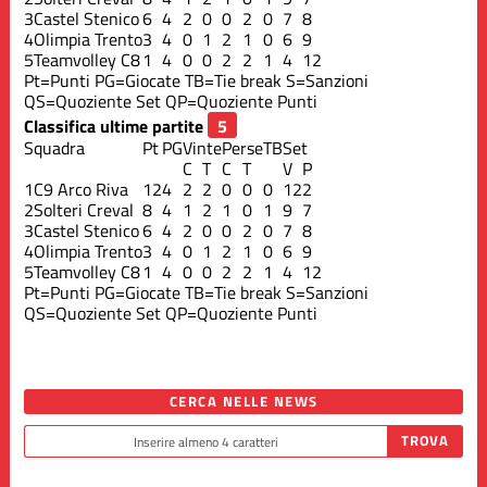
3
Castel Stenico
6
4
2
0
0
2
0
7
8
4
Olimpia Trento
3
4
0
1
2
1
0
6
9
5
Teamvolley C8
1
4
0
0
2
2
1
4
12
Pt=Punti
PG=Giocate
TB=Tie break
S=Sanzioni
QS=Quoziente Set
QP=Quoziente Punti
Classifica ultime partite
Squadra
Pt
PG
Vinte
Perse
TB
Set
C
T
C
T
V
P
1
C9 Arco Riva
12
4
2
2
0
0
0
12
2
2
Solteri Creval
8
4
1
2
1
0
1
9
7
3
Castel Stenico
6
4
2
0
0
2
0
7
8
4
Olimpia Trento
3
4
0
1
2
1
0
6
9
5
Teamvolley C8
1
4
0
0
2
2
1
4
12
Pt=Punti
PG=Giocate
TB=Tie break
S=Sanzioni
QS=Quoziente Set
QP=Quoziente Punti
CERCA NELLE NEWS