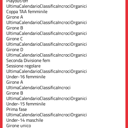
Playout/off
Ultima
Calendario
Classifica
Incroci
Organici
Coppa TAA femminile
Girone A
Ultima
Calendario
Classifica
Incroci
Organici
Girone B
Ultima
Calendario
Classifica
Incroci
Organici
Girone C
Ultima
Calendario
Classifica
Incroci
Organici
Girone D
Ultima
Calendario
Classifica
Incroci
Organici
Seconda Divisione fem
Sessione regolare
Ultima
Calendario
Classifica
Incroci
Organici
Under-16 femminile
Girone A
Ultima
Calendario
Classifica
Incroci
Girone B
Ultima
Calendario
Classifica
Incroci
Organici
Under-15 femminile
Prima fase
Ultima
Calendario
Classifica
Incroci
Organici
Under-14 maschile
Girone unico