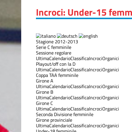
Incroci: Under-15 femm
Stagione 2012-2013
Serie C femminile
Sessione regolare
Ultima
Calendario
Classifica
Incroci
Organici
Playout/off con la D
Ultima
Calendario
Classifica
Incroci
Organici
Coppa TAA femminile
Girone A
Ultima
Calendario
Classifica
Incroci
Organici
Girone B
Ultima
Calendario
Classifica
Incroci
Organici
Girone C
Ultima
Calendario
Classifica
Incroci
Organici
Seconda Divisione femminile
Girone provinciale
Ultima
Calendario
Classifica
Incroci
Organici
Under-18 femminile