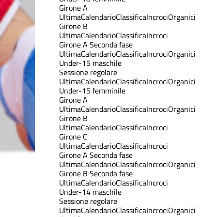
Girone A
Ultima
Calendario
Classifica
Incroci
Organici
Girone B
Ultima
Calendario
Classifica
Incroci
Girone A Seconda fase
Ultima
Calendario
Classifica
Incroci
Organici
Under-15 maschile
Sessione regolare
Ultima
Calendario
Classifica
Incroci
Organici
Under-15 femminile
Girone A
Ultima
Calendario
Classifica
Incroci
Organici
Girone B
Ultima
Calendario
Classifica
Incroci
Girone C
Ultima
Calendario
Classifica
Incroci
Girone A Seconda fase
Ultima
Calendario
Classifica
Incroci
Organici
Girone B Seconda fase
Ultima
Calendario
Classifica
Incroci
Under-14 maschile
Sessione regolare
Ultima
Calendario
Classifica
Incroci
Organici