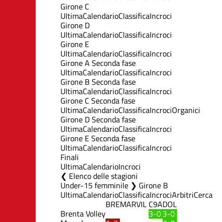
Girone C
Ultima
Calendario
Classifica
Incroci
Girone D
Ultima
Calendario
Classifica
Incroci
Girone E
Ultima
Calendario
Classifica
Incroci
Girone A Seconda fase
Ultima
Calendario
Classifica
Incroci
Girone B Seconda fase
Ultima
Calendario
Classifica
Incroci
Girone C Seconda fase
Ultima
Calendario
Classifica
Incroci
Organici
Girone D Seconda fase
Ultima
Calendario
Classifica
Incroci
Girone E Seconda fase
Ultima
Calendario
Classifica
Incroci
Finali
Ultima
Calendario
Incroci
Elenco delle stagioni
Under-15 femminile ❯ Girone B
Ultima
Calendario
Classifica
Incroci
Arbitri
Cerca
BRE
MAR
VIL
C9A
DOL
Brenta Volley
3-0
3-0