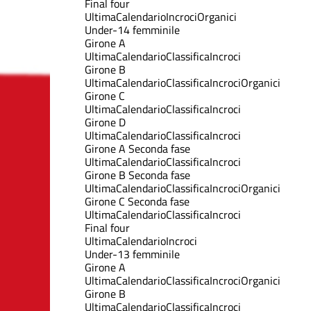
Final four
Ultima
Calendario
Incroci
Organici
Under-14 femminile
Girone A
Ultima
Calendario
Classifica
Incroci
Girone B
Ultima
Calendario
Classifica
Incroci
Organici
Girone C
Ultima
Calendario
Classifica
Incroci
Girone D
Ultima
Calendario
Classifica
Incroci
Girone A Seconda fase
Ultima
Calendario
Classifica
Incroci
Girone B Seconda fase
Ultima
Calendario
Classifica
Incroci
Organici
Girone C Seconda fase
Ultima
Calendario
Classifica
Incroci
Final four
Ultima
Calendario
Incroci
Under-13 femminile
Girone A
Ultima
Calendario
Classifica
Incroci
Organici
Girone B
Ultima
Calendario
Classifica
Incroci