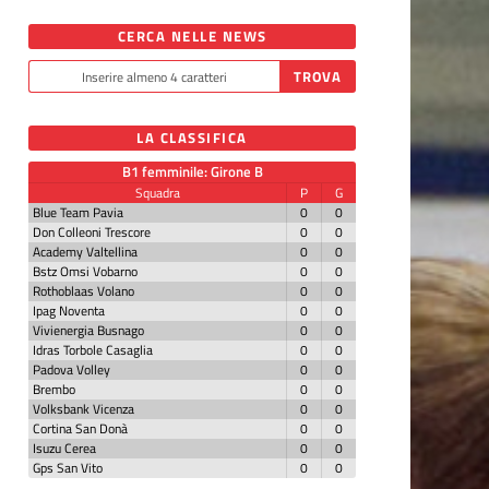
CERCA NELLE NEWS
LA CLASSIFICA
B1 femminile: Girone B
Squadra
P
G
Blue Team Pavia
0
0
Don Colleoni Trescore
0
0
Academy Valtellina
0
0
Bstz Omsi Vobarno
0
0
Rothoblaas Volano
0
0
Ipag Noventa
0
0
Vivienergia Busnago
0
0
Idras Torbole Casaglia
0
0
Padova Volley
0
0
Brembo
0
0
Volksbank Vicenza
0
0
Cortina San Donà
0
0
Isuzu Cerea
0
0
Gps San Vito
0
0