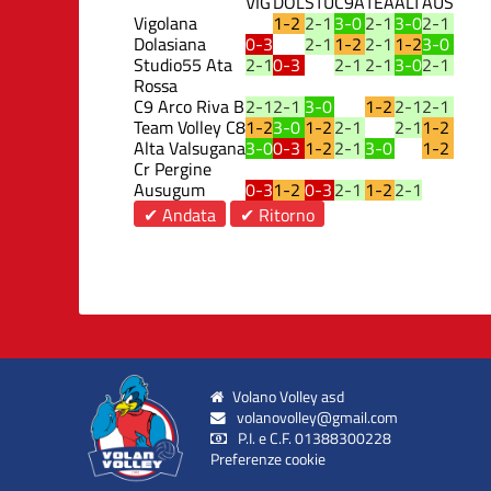
VIG
DOL
STU
C9A
TEA
ALT
AUS
Vigolana
1-2
2-1
3-0
2-1
3-0
2-1
Dolasiana
0-3
2-1
1-2
2-1
1-2
3-0
Studio55 Ata
2-1
0-3
2-1
2-1
3-0
2-1
Rossa
C9 Arco Riva B
2-1
2-1
3-0
1-2
2-1
2-1
Team Volley C8
1-2
3-0
1-2
2-1
2-1
1-2
Alta Valsugana
3-0
0-3
1-2
2-1
3-0
1-2
Cr Pergine
Ausugum
0-3
1-2
0-3
2-1
1-2
2-1
✔ Andata
✔ Ritorno
Volano Volley asd
volanovolley@gmail.com
P.I. e C.F. 01388300228
Preferenze cookie