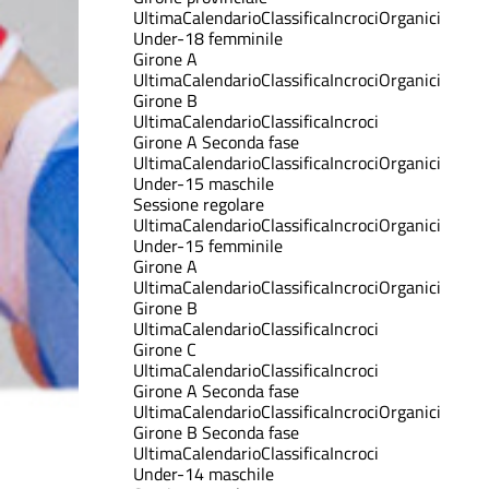
Ultima
Calendario
Classifica
Incroci
Organici
Under-18 femminile
Girone A
Ultima
Calendario
Classifica
Incroci
Organici
Girone B
Ultima
Calendario
Classifica
Incroci
Girone A Seconda fase
Ultima
Calendario
Classifica
Incroci
Organici
Under-15 maschile
Sessione regolare
Ultima
Calendario
Classifica
Incroci
Organici
Under-15 femminile
Girone A
Ultima
Calendario
Classifica
Incroci
Organici
Girone B
Ultima
Calendario
Classifica
Incroci
Girone C
Ultima
Calendario
Classifica
Incroci
Girone A Seconda fase
Ultima
Calendario
Classifica
Incroci
Organici
Girone B Seconda fase
Ultima
Calendario
Classifica
Incroci
Under-14 maschile