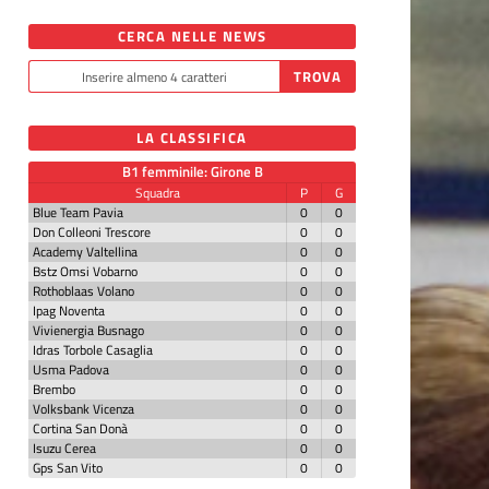
CERCA NELLE NEWS
LA CLASSIFICA
B1 femminile: Girone B
Squadra
P
G
Blue Team Pavia
0
0
Don Colleoni Trescore
0
0
Academy Valtellina
0
0
Bstz Omsi Vobarno
0
0
Rothoblaas Volano
0
0
Ipag Noventa
0
0
Vivienergia Busnago
0
0
Idras Torbole Casaglia
0
0
Usma Padova
0
0
Brembo
0
0
Volksbank Vicenza
0
0
Cortina San Donà
0
0
Isuzu Cerea
0
0
Gps San Vito
0
0