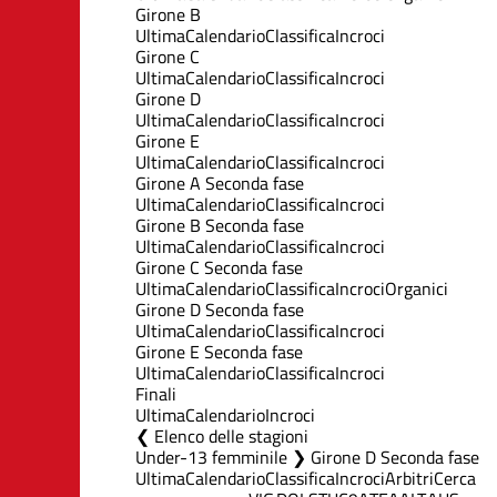
Girone B
Ultima
Calendario
Classifica
Incroci
Girone C
Ultima
Calendario
Classifica
Incroci
Girone D
Ultima
Calendario
Classifica
Incroci
Girone E
Ultima
Calendario
Classifica
Incroci
Girone A Seconda fase
Ultima
Calendario
Classifica
Incroci
Girone B Seconda fase
Ultima
Calendario
Classifica
Incroci
Girone C Seconda fase
Ultima
Calendario
Classifica
Incroci
Organici
Girone D Seconda fase
Ultima
Calendario
Classifica
Incroci
Girone E Seconda fase
Ultima
Calendario
Classifica
Incroci
Finali
Ultima
Calendario
Incroci
Elenco delle stagioni
Under-13 femminile ❯ Girone D Seconda fase
Ultima
Calendario
Classifica
Incroci
Arbitri
Cerca