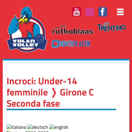
Incroci: Under-14
femminile ❭ Girone C
Seconda fase