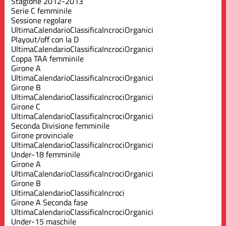
Stagione 2012-2013
Serie C femminile
Sessione regolare
Ultima
Calendario
Classifica
Incroci
Organici
Playout/off con la D
Ultima
Calendario
Classifica
Incroci
Organici
Coppa TAA femminile
Girone A
Ultima
Calendario
Classifica
Incroci
Organici
Girone B
Ultima
Calendario
Classifica
Incroci
Organici
Girone C
Ultima
Calendario
Classifica
Incroci
Organici
Seconda Divisione femminile
Girone provinciale
Ultima
Calendario
Classifica
Incroci
Organici
Under-18 femminile
Girone A
Ultima
Calendario
Classifica
Incroci
Organici
Girone B
Ultima
Calendario
Classifica
Incroci
Girone A Seconda fase
Ultima
Calendario
Classifica
Incroci
Organici
Under-15 maschile