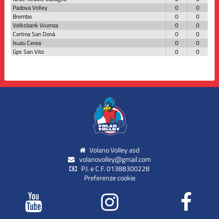
Padova Volley
0
0
Brembo
0
0
Volksbank Vicenza
0
0
Cortina San Donà
0
0
Isuzu Cerea
0
0
Gps San Vito
0
0
Volano Volley asd
volanovolley@gmail.com
P.I. e C.F. 01388300228
Preferenze cookie