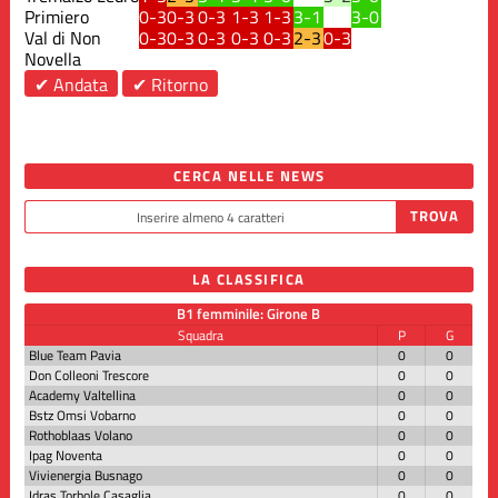
Primiero
0-3
0-3
0-3
1-3
1-3
3-1
3-0
Val di Non
0-3
0-3
0-3
0-3
0-3
2-3
0-3
Novella
✔ Andata
✔ Ritorno
CERCA NELLE NEWS
LA CLASSIFICA
B1 femminile: Girone B
Squadra
P
G
Blue Team Pavia
0
0
Don Colleoni Trescore
0
0
Academy Valtellina
0
0
Bstz Omsi Vobarno
0
0
Rothoblaas Volano
0
0
Ipag Noventa
0
0
Vivienergia Busnago
0
0
Idras Torbole Casaglia
0
0