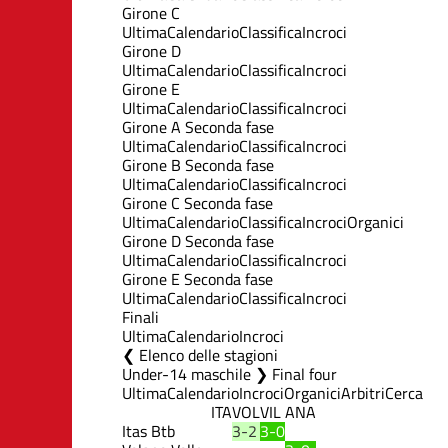
Girone C
Ultima
Calendario
Classifica
Incroci
Girone D
Ultima
Calendario
Classifica
Incroci
Girone E
Ultima
Calendario
Classifica
Incroci
Girone A Seconda fase
Ultima
Calendario
Classifica
Incroci
Girone B Seconda fase
Ultima
Calendario
Classifica
Incroci
Girone C Seconda fase
Ultima
Calendario
Classifica
Incroci
Organici
Girone D Seconda fase
Ultima
Calendario
Classifica
Incroci
Girone E Seconda fase
Ultima
Calendario
Classifica
Incroci
Finali
Ultima
Calendario
Incroci
Elenco delle stagioni
Under-14 maschile ❯ Final four
Ultima
Calendario
Incroci
Organici
Arbitri
Cerca
ITA
VOL
VIL
ANA
Itas Btb
3-2
3-0