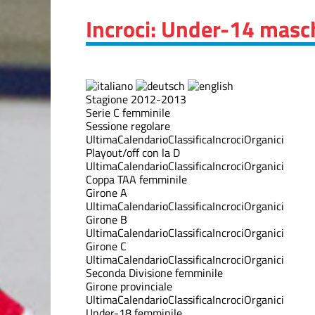
Incroci: Under-14 masch
Stagione 2012-2013
Serie C femminile
Sessione regolare
Ultima
Calendario
Classifica
Incroci
Organici
Playout/off con la D
Ultima
Calendario
Classifica
Incroci
Organici
Coppa TAA femminile
Girone A
Ultima
Calendario
Classifica
Incroci
Organici
Girone B
Ultima
Calendario
Classifica
Incroci
Organici
Girone C
Ultima
Calendario
Classifica
Incroci
Organici
Seconda Divisione femminile
Girone provinciale
Ultima
Calendario
Classifica
Incroci
Organici
Under-18 femminile