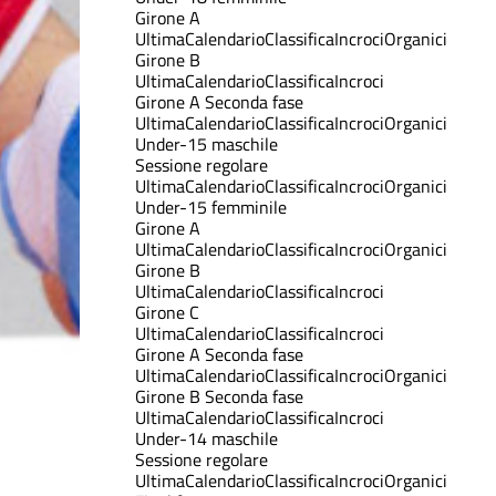
Girone A
Ultima
Calendario
Classifica
Incroci
Organici
Girone B
Ultima
Calendario
Classifica
Incroci
Girone A Seconda fase
Ultima
Calendario
Classifica
Incroci
Organici
Under-15 maschile
Sessione regolare
Ultima
Calendario
Classifica
Incroci
Organici
Under-15 femminile
Girone A
Ultima
Calendario
Classifica
Incroci
Organici
Girone B
Ultima
Calendario
Classifica
Incroci
Girone C
Ultima
Calendario
Classifica
Incroci
Girone A Seconda fase
Ultima
Calendario
Classifica
Incroci
Organici
Girone B Seconda fase
Ultima
Calendario
Classifica
Incroci
Under-14 maschile
Sessione regolare
Ultima
Calendario
Classifica
Incroci
Organici