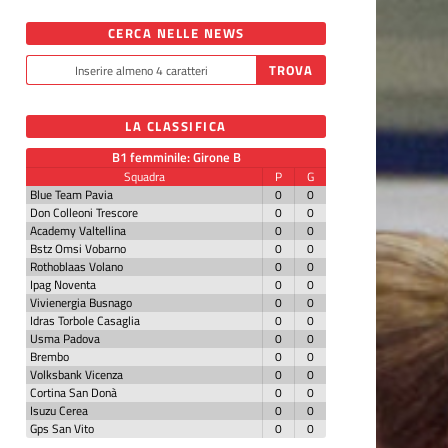
CERCA NELLE NEWS
LA CLASSIFICA
B1 femminile: Girone B
Squadra
P
G
Blue Team Pavia
0
0
Don Colleoni Trescore
0
0
Academy Valtellina
0
0
Bstz Omsi Vobarno
0
0
Rothoblaas Volano
0
0
Ipag Noventa
0
0
Vivienergia Busnago
0
0
Idras Torbole Casaglia
0
0
Usma Padova
0
0
Brembo
0
0
Volksbank Vicenza
0
0
Cortina San Donà
0
0
Isuzu Cerea
0
0
Gps San Vito
0
0