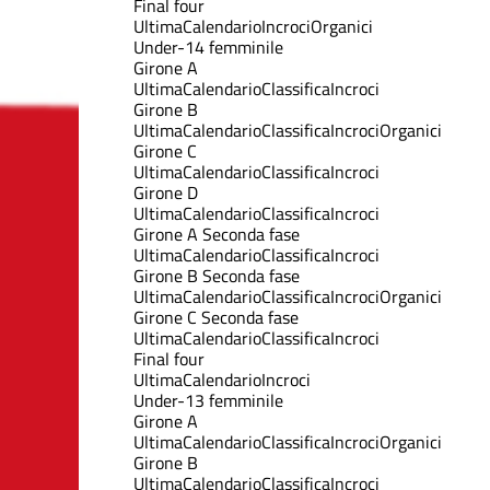
Final four
Ultima
Calendario
Incroci
Organici
Under-14 femminile
Girone A
Ultima
Calendario
Classifica
Incroci
Girone B
Ultima
Calendario
Classifica
Incroci
Organici
Girone C
Ultima
Calendario
Classifica
Incroci
Girone D
Ultima
Calendario
Classifica
Incroci
Girone A Seconda fase
Ultima
Calendario
Classifica
Incroci
Girone B Seconda fase
Ultima
Calendario
Classifica
Incroci
Organici
Girone C Seconda fase
Ultima
Calendario
Classifica
Incroci
Final four
Ultima
Calendario
Incroci
Under-13 femminile
Girone A
Ultima
Calendario
Classifica
Incroci
Organici
Girone B
Ultima
Calendario
Classifica
Incroci