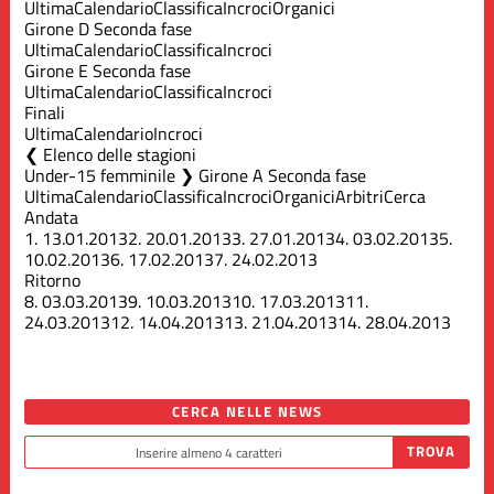
Ultima
Calendario
Classifica
Incroci
Organici
Girone D Seconda fase
Ultima
Calendario
Classifica
Incroci
Girone E Seconda fase
Ultima
Calendario
Classifica
Incroci
Finali
Ultima
Calendario
Incroci
Elenco delle stagioni
Under-15 femminile ❯ Girone A Seconda fase
Ultima
Calendario
Classifica
Incroci
Organici
Arbitri
Cerca
Andata
1.
13.01.2013
2.
20.01.2013
3.
27.01.2013
4.
03.02.2013
5.
10.02.2013
6.
17.02.2013
7.
24.02.2013
Ritorno
8.
03.03.2013
9.
10.03.2013
10.
17.03.2013
11.
24.03.2013
12.
14.04.2013
13.
21.04.2013
14.
28.04.2013
CERCA NELLE NEWS