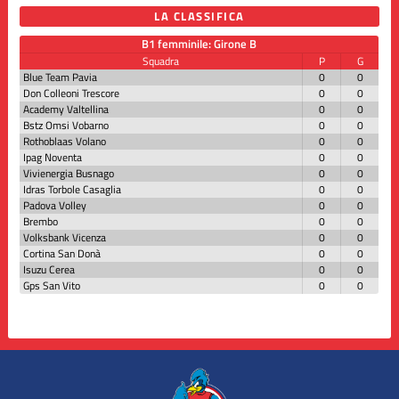
LA CLASSIFICA
B1 femminile: Girone B
Squadra
P
G
Blue Team Pavia
0
0
Don Colleoni Trescore
0
0
Academy Valtellina
0
0
Bstz Omsi Vobarno
0
0
Rothoblaas Volano
0
0
Ipag Noventa
0
0
Vivienergia Busnago
0
0
Idras Torbole Casaglia
0
0
Padova Volley
0
0
Brembo
0
0
Volksbank Vicenza
0
0
Cortina San Donà
0
0
Isuzu Cerea
0
0
Gps San Vito
0
0