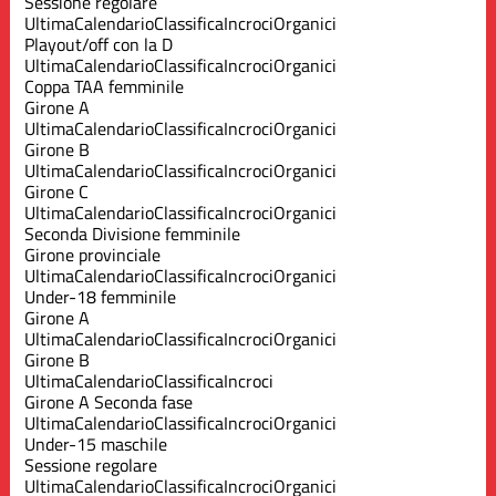
Sessione regolare
Ultima
Calendario
Classifica
Incroci
Organici
Playout/off con la D
Ultima
Calendario
Classifica
Incroci
Organici
Coppa TAA femminile
Girone A
Ultima
Calendario
Classifica
Incroci
Organici
Girone B
Ultima
Calendario
Classifica
Incroci
Organici
Girone C
Ultima
Calendario
Classifica
Incroci
Organici
Seconda Divisione femminile
Girone provinciale
Ultima
Calendario
Classifica
Incroci
Organici
Under-18 femminile
Girone A
Ultima
Calendario
Classifica
Incroci
Organici
Girone B
Ultima
Calendario
Classifica
Incroci
Girone A Seconda fase
Ultima
Calendario
Classifica
Incroci
Organici
Under-15 maschile
Sessione regolare
Ultima
Calendario
Classifica
Incroci
Organici