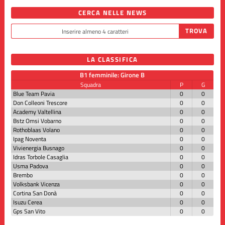
CERCA NELLE NEWS
LA CLASSIFICA
B1 femminile: Girone B
Squadra
P
G
Blue Team Pavia
0
0
Don Colleoni Trescore
0
0
Academy Valtellina
0
0
Bstz Omsi Vobarno
0
0
Rothoblaas Volano
0
0
Ipag Noventa
0
0
Vivienergia Busnago
0
0
Idras Torbole Casaglia
0
0
Usma Padova
0
0
Brembo
0
0
Volksbank Vicenza
0
0
Cortina San Donà
0
0
Isuzu Cerea
0
0
Gps San Vito
0
0