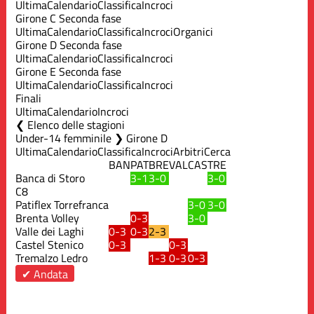
Ultima
Calendario
Classifica
Incroci
Girone C Seconda fase
Ultima
Calendario
Classifica
Incroci
Organici
Girone D Seconda fase
Ultima
Calendario
Classifica
Incroci
Girone E Seconda fase
Ultima
Calendario
Classifica
Incroci
Finali
Ultima
Calendario
Incroci
Elenco delle stagioni
Under-14 femminile ❯ Girone D
Ultima
Calendario
Classifica
Incroci
Arbitri
Cerca
BAN
PAT
BRE
VAL
CAS
TRE
Banca di Storo
3-1
3-0
3-0
C8
Patiflex Torrefranca
3-0
3-0
Brenta Volley
0-3
3-0
Valle dei Laghi
0-3
0-3
2-3
Castel Stenico
0-3
0-3
Tremalzo Ledro
1-3
0-3
0-3
✔ Andata