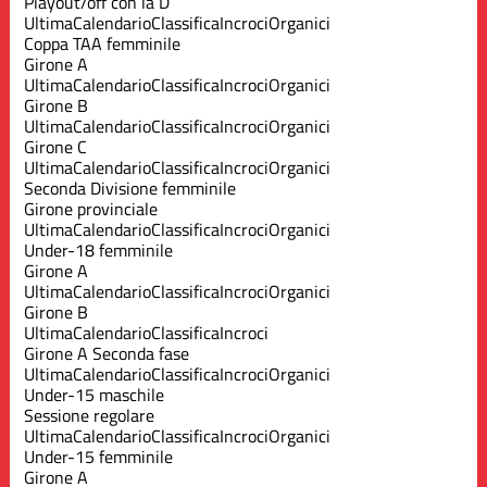
Playout/off con la D
Ultima
Calendario
Classifica
Incroci
Organici
Coppa TAA femminile
Girone A
Ultima
Calendario
Classifica
Incroci
Organici
Girone B
Ultima
Calendario
Classifica
Incroci
Organici
Girone C
Ultima
Calendario
Classifica
Incroci
Organici
Seconda Divisione femminile
Girone provinciale
Ultima
Calendario
Classifica
Incroci
Organici
Under-18 femminile
Girone A
Ultima
Calendario
Classifica
Incroci
Organici
Girone B
Ultima
Calendario
Classifica
Incroci
Girone A Seconda fase
Ultima
Calendario
Classifica
Incroci
Organici
Under-15 maschile
Sessione regolare
Ultima
Calendario
Classifica
Incroci
Organici
Under-15 femminile
Girone A