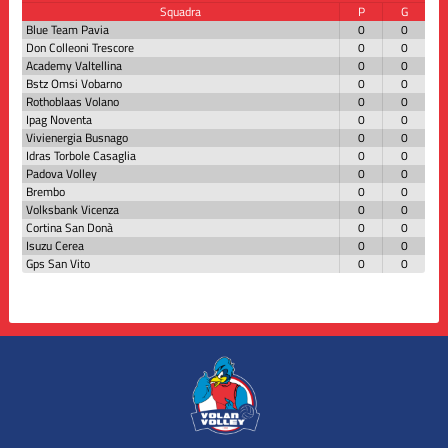
Squadra
P
G
Blue Team Pavia
0
0
Don Colleoni Trescore
0
0
Academy Valtellina
0
0
Bstz Omsi Vobarno
0
0
Rothoblaas Volano
0
0
Ipag Noventa
0
0
Vivienergia Busnago
0
0
Idras Torbole Casaglia
0
0
Padova Volley
0
0
Brembo
0
0
Volksbank Vicenza
0
0
Cortina San Donà
0
0
Isuzu Cerea
0
0
Gps San Vito
0
0