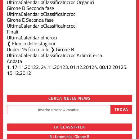
Ultima
Calendario
Classifica
Incroci
Organici
Girone D Seconda fase
Ultima
Calendario
Classifica
Incroci
Girone E Seconda fase
Ultima
Calendario
Classifica
Incroci
Finali
Ultima
Calendario
Incroci
Elenco delle stagioni
Under-15 femminile ❯ Girone B
Ultima
Calendario
Classifica
Incroci
Arbitri
Cerca
Andata
1.
17.11.2012
2.
24.11.2012
3.
01.12.2012
4.
08.12.2012
5.
15.12.2012
CERCA NELLE NEWS
LA CLASSIFICA
B1 femminile: Girone B