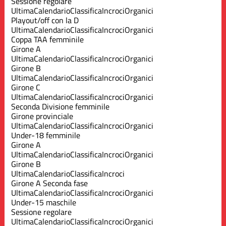
Sessione regolare
Ultima
Calendario
Classifica
Incroci
Organici
Playout/off con la D
Ultima
Calendario
Classifica
Incroci
Organici
Coppa TAA femminile
Girone A
Ultima
Calendario
Classifica
Incroci
Organici
Girone B
Ultima
Calendario
Classifica
Incroci
Organici
Girone C
Ultima
Calendario
Classifica
Incroci
Organici
Seconda Divisione femminile
Girone provinciale
Ultima
Calendario
Classifica
Incroci
Organici
Under-18 femminile
Girone A
Ultima
Calendario
Classifica
Incroci
Organici
Girone B
Ultima
Calendario
Classifica
Incroci
Girone A Seconda fase
Ultima
Calendario
Classifica
Incroci
Organici
Under-15 maschile
Sessione regolare
Ultima
Calendario
Classifica
Incroci
Organici