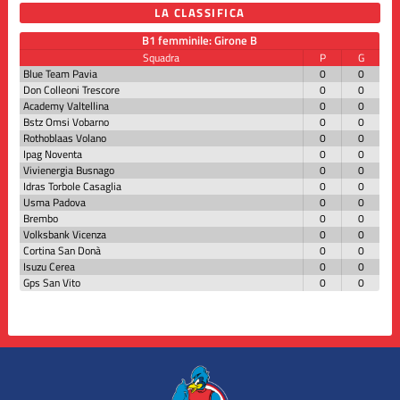
LA CLASSIFICA
B1 femminile: Girone B
Squadra
P
G
Blue Team Pavia
0
0
Don Colleoni Trescore
0
0
Academy Valtellina
0
0
Bstz Omsi Vobarno
0
0
Rothoblaas Volano
0
0
Ipag Noventa
0
0
Vivienergia Busnago
0
0
Idras Torbole Casaglia
0
0
Usma Padova
0
0
Brembo
0
0
Volksbank Vicenza
0
0
Cortina San Donà
0
0
Isuzu Cerea
0
0
Gps San Vito
0
0