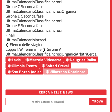
Ultima
Calendario
Classifica
Incroci
Girone C Seconda fase
Ultima
Calendario
Classifica
Incroci
Organici
Girone D Seconda fase
Ultima
Calendario
Classifica
Incroci
Girone E Seconda fase
Ultima
Calendario
Classifica
Incroci
Finali
Ultima
Calendario
Incroci
Elenco delle stagioni
Coppa TAA femminile ❯ Girone A
Ultima
Calendario
Classifica
Incroci
Organici
Arbitri
Cerca
Lavis
Marzola Videoerre
Neugries Raika
Olimpia Trento
Solteri Creval
Ssv Bozen Jodler
Villazzano Rotalnord
CERCA NELLE NEWS