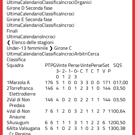
Ultima
Calendario
Classifica
Incroci
Organici
Girone D Seconda fase
Ultima
Calendario
Classifica
Incroci
Girone E Seconda fase
Ultima
Calendario
Classifica
Incroci
Finali
Ultima
Calendario
Incroci
Elenco delle stagioni
Under-13 femminile ❯ Girone C
Ultima
Calendario
Classifica
Incroci
Arbitri
Cerca
Classifica
Squadra
PT
PG
Vinte
Perse
Vinte
Perse
Set
S
QS
3-
2-
1-
0-
C
T
C
T
V
P
0
1
2
3
1
Marzola A
17
6
5
1
0
0
3
3
0
0
17
1
0
17,00
2
Torrefranca
14
6
4
1
0
1
2
3
1
0
14
4
0
3,50
Elettrodierre
2
Val di Non
14
6
4
0
2
0
2
2
1
1
14
4
0
3,50
Predaia
4
Val di Non
7
6
1
2
0
3
2
1
1
2
7
11
0
0,64
Anaune
5
Ausugum
6
6
1
1
1
3
1
1
2
2
6
12
0
0,50
6
Alta Valsugana
5
6
1
0
2
3
1
0
2
3
5
13
0
0,38
Cr Pergine