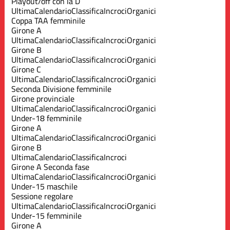
Playout/off con la D
Ultima
Calendario
Classifica
Incroci
Organici
Coppa TAA femminile
Girone A
Ultima
Calendario
Classifica
Incroci
Organici
Girone B
Ultima
Calendario
Classifica
Incroci
Organici
Girone C
Ultima
Calendario
Classifica
Incroci
Organici
Seconda Divisione femminile
Girone provinciale
Ultima
Calendario
Classifica
Incroci
Organici
Under-18 femminile
Girone A
Ultima
Calendario
Classifica
Incroci
Organici
Girone B
Ultima
Calendario
Classifica
Incroci
Girone A Seconda fase
Ultima
Calendario
Classifica
Incroci
Organici
Under-15 maschile
Sessione regolare
Ultima
Calendario
Classifica
Incroci
Organici
Under-15 femminile
Girone A