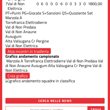
7
Val di Non
0
6
0
0
0
6
0
0
3
3
0
18
0
0,00
Elettrica
PT=Punti
PG=Giocate
S=Sanzioni
QS=Quoziente Set
Marzola A
Torrefranca Elettrodierre
Val di Non Predaia
Val di Non Anaune
Ausugum
Alta Valsugana Cr Pergine
Val di Non Elettrica
Alza incontri in trasferta
Grafico andamento campionato
Marzola A
Torrefranca Elettrodierre
Val di Non Predaia
Val
di Non Anaune
Ausugum
Alta Valsugana Cr Pergine
Val di
Non Elettrica
Crea grafico
CERCA NELLE NEWS