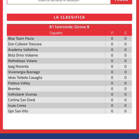
LA CLASSIFICA
B1 femminile: Girone B
Squadra
P
G
Blue Team Pavia
0
0
Don Colleoni Trescore
0
0
Academy Valtellina
0
0
Bstz Omsi Vobarno
0
0
Rothoblaas Volano
0
0
Ipag Noventa
0
0
Vivienergia Busnago
0
0
Idras Torbole Casaglia
0
0
Padova Volley
0
0
Brembo
0
0
Volksbank Vicenza
0
0
Cortina San Donà
0
0
Isuzu Cerea
0
0
Gps San Vito
0
0