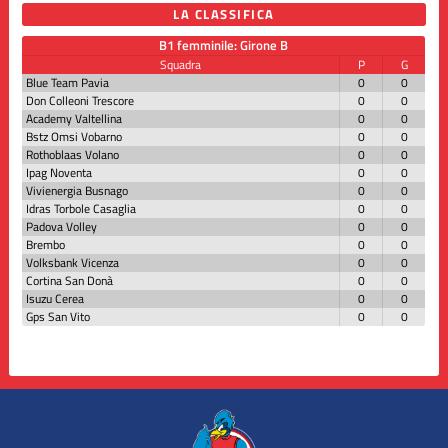
LA CLASSIFICA
B1 femminile: Girone B
Squadra
P
G
Blue Team Pavia
0
0
Don Colleoni Trescore
0
0
Academy Valtellina
0
0
Bstz Omsi Vobarno
0
0
Rothoblaas Volano
0
0
Ipag Noventa
0
0
Vivienergia Busnago
0
0
Idras Torbole Casaglia
0
0
Padova Volley
0
0
Brembo
0
0
Volksbank Vicenza
0
0
Cortina San Donà
0
0
Isuzu Cerea
0
0
Gps San Vito
0
0