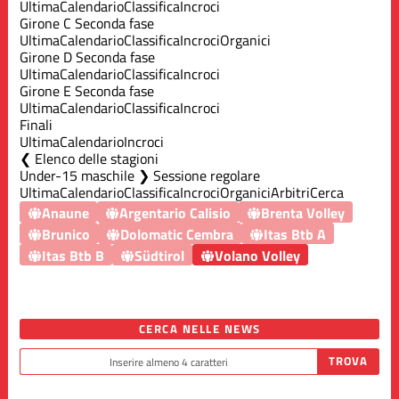
Ultima
Calendario
Classifica
Incroci
Girone C Seconda fase
Ultima
Calendario
Classifica
Incroci
Organici
Girone D Seconda fase
Ultima
Calendario
Classifica
Incroci
Girone E Seconda fase
Ultima
Calendario
Classifica
Incroci
Finali
Ultima
Calendario
Incroci
Elenco delle stagioni
Under-15 maschile ❯ Sessione regolare
Ultima
Calendario
Classifica
Incroci
Organici
Arbitri
Cerca
Anaune
Argentario Calisio
Brenta Volley
Brunico
Dolomatic Cembra
Itas Btb A
Itas Btb B
Südtirol
Volano Volley
CERCA NELLE NEWS