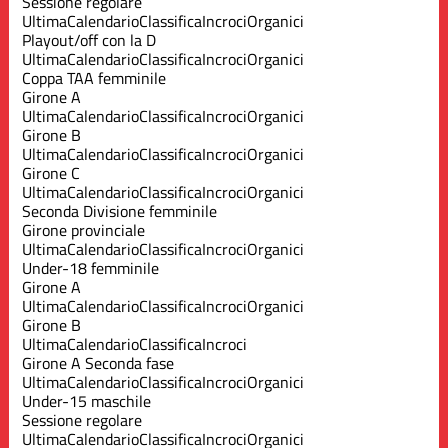
Sessione regolare
Ultima
Calendario
Classifica
Incroci
Organici
Playout/off con la D
Ultima
Calendario
Classifica
Incroci
Organici
Coppa TAA femminile
Girone A
Ultima
Calendario
Classifica
Incroci
Organici
Girone B
Ultima
Calendario
Classifica
Incroci
Organici
Girone C
Ultima
Calendario
Classifica
Incroci
Organici
Seconda Divisione femminile
Girone provinciale
Ultima
Calendario
Classifica
Incroci
Organici
Under-18 femminile
Girone A
Ultima
Calendario
Classifica
Incroci
Organici
Girone B
Ultima
Calendario
Classifica
Incroci
Girone A Seconda fase
Ultima
Calendario
Classifica
Incroci
Organici
Under-15 maschile
Sessione regolare
Ultima
Calendario
Classifica
Incroci
Organici