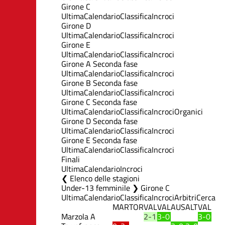
Girone C
Ultima
Calendario
Classifica
Incroci
Girone D
Ultima
Calendario
Classifica
Incroci
Girone E
Ultima
Calendario
Classifica
Incroci
Girone A Seconda fase
Ultima
Calendario
Classifica
Incroci
Girone B Seconda fase
Ultima
Calendario
Classifica
Incroci
Girone C Seconda fase
Ultima
Calendario
Classifica
Incroci
Organici
Girone D Seconda fase
Ultima
Calendario
Classifica
Incroci
Girone E Seconda fase
Ultima
Calendario
Classifica
Incroci
Finali
Ultima
Calendario
Incroci
Elenco delle stagioni
Under-13 femminile ❯ Girone C
Ultima
Calendario
Classifica
Incroci
Arbitri
Cerca
MAR
TOR
VAL
VAL
AUS
ALT
VAL
Marzola A
2-1
3-0
3-0