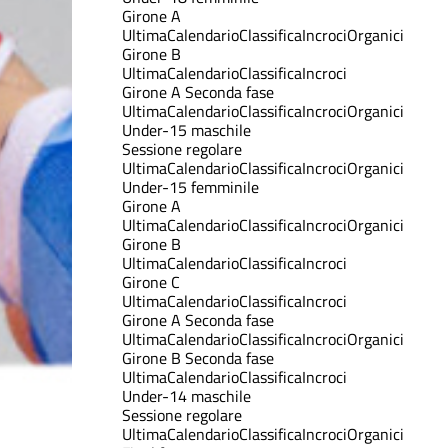
Girone A
Ultima
Calendario
Classifica
Incroci
Organici
Girone B
Ultima
Calendario
Classifica
Incroci
Girone A Seconda fase
Ultima
Calendario
Classifica
Incroci
Organici
Under-15 maschile
Sessione regolare
Ultima
Calendario
Classifica
Incroci
Organici
Under-15 femminile
Girone A
Ultima
Calendario
Classifica
Incroci
Organici
Girone B
Ultima
Calendario
Classifica
Incroci
Girone C
Ultima
Calendario
Classifica
Incroci
Girone A Seconda fase
Ultima
Calendario
Classifica
Incroci
Organici
Girone B Seconda fase
Ultima
Calendario
Classifica
Incroci
Under-14 maschile
Sessione regolare
Ultima
Calendario
Classifica
Incroci
Organici