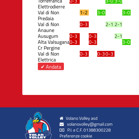
Torrefranca
0-3
3-0
3-0
Elettrodierre
Val di Non
1-2
3-0
3-0
Predaia
Val di Non
0-3
2-1
2-1
Anaune
Ausugum
0-3
0-3
2-1
Alta Valsugana
0-3
0-3
3-0
Cr Pergine
Val di Non
0-3
0-3
0-3
Elettrica
✔ Andata
Volano Volley asd
volanovolley@gmail.com
P.I. e C.F. 01388300228
Preferenze cookie