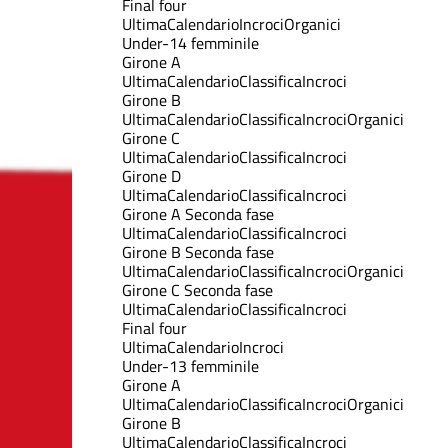
Final four
Ultima
Calendario
Incroci
Organici
Under-14 femminile
Girone A
Ultima
Calendario
Classifica
Incroci
Girone B
Ultima
Calendario
Classifica
Incroci
Organici
Girone C
Ultima
Calendario
Classifica
Incroci
Girone D
Ultima
Calendario
Classifica
Incroci
Girone A Seconda fase
Ultima
Calendario
Classifica
Incroci
Girone B Seconda fase
Ultima
Calendario
Classifica
Incroci
Organici
Girone C Seconda fase
Ultima
Calendario
Classifica
Incroci
Final four
Ultima
Calendario
Incroci
Under-13 femminile
Girone A
Ultima
Calendario
Classifica
Incroci
Organici
Girone B
Ultima
Calendario
Classifica
Incroci