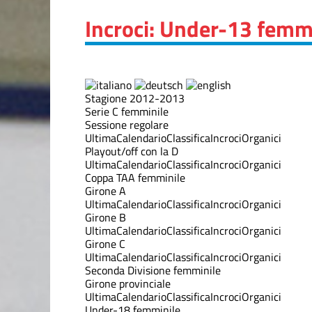
Incroci: Under-13 femm
Stagione 2012-2013
Serie C femminile
Sessione regolare
Ultima
Calendario
Classifica
Incroci
Organici
Playout/off con la D
Ultima
Calendario
Classifica
Incroci
Organici
Coppa TAA femminile
Girone A
Ultima
Calendario
Classifica
Incroci
Organici
Girone B
Ultima
Calendario
Classifica
Incroci
Organici
Girone C
Ultima
Calendario
Classifica
Incroci
Organici
Seconda Divisione femminile
Girone provinciale
Ultima
Calendario
Classifica
Incroci
Organici
Under-18 femminile