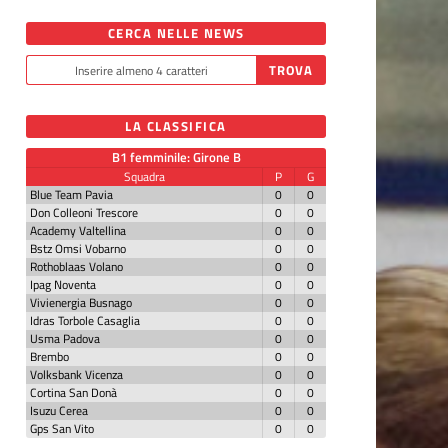
CERCA NELLE NEWS
LA CLASSIFICA
B1 femminile: Girone B
Squadra
P
G
Blue Team Pavia
0
0
Don Colleoni Trescore
0
0
Academy Valtellina
0
0
Bstz Omsi Vobarno
0
0
Rothoblaas Volano
0
0
Ipag Noventa
0
0
Vivienergia Busnago
0
0
Idras Torbole Casaglia
0
0
Usma Padova
0
0
Brembo
0
0
Volksbank Vicenza
0
0
Cortina San Donà
0
0
Isuzu Cerea
0
0
Gps San Vito
0
0