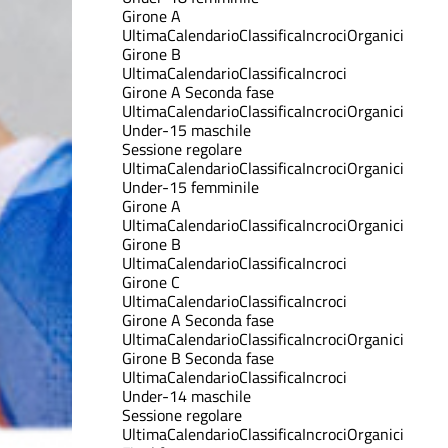
Girone A
Ultima
Calendario
Classifica
Incroci
Organici
Girone B
Ultima
Calendario
Classifica
Incroci
Girone A Seconda fase
Ultima
Calendario
Classifica
Incroci
Organici
Under-15 maschile
Sessione regolare
Ultima
Calendario
Classifica
Incroci
Organici
Under-15 femminile
Girone A
Ultima
Calendario
Classifica
Incroci
Organici
Girone B
Ultima
Calendario
Classifica
Incroci
Girone C
Ultima
Calendario
Classifica
Incroci
Girone A Seconda fase
Ultima
Calendario
Classifica
Incroci
Organici
Girone B Seconda fase
Ultima
Calendario
Classifica
Incroci
Under-14 maschile
Sessione regolare
Ultima
Calendario
Classifica
Incroci
Organici