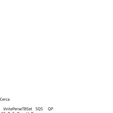
Cerca
Vinte
Perse
TB
Set
S
QS
QP