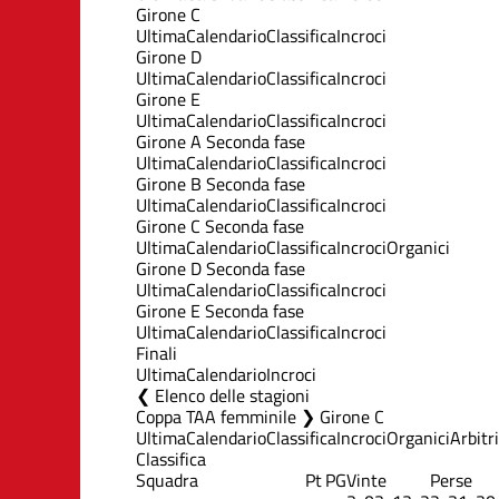
Girone C
Ultima
Calendario
Classifica
Incroci
Girone D
Ultima
Calendario
Classifica
Incroci
Girone E
Ultima
Calendario
Classifica
Incroci
Girone A Seconda fase
Ultima
Calendario
Classifica
Incroci
Girone B Seconda fase
Ultima
Calendario
Classifica
Incroci
Girone C Seconda fase
Ultima
Calendario
Classifica
Incroci
Organici
Girone D Seconda fase
Ultima
Calendario
Classifica
Incroci
Girone E Seconda fase
Ultima
Calendario
Classifica
Incroci
Finali
Ultima
Calendario
Incroci
Elenco delle stagioni
Coppa TAA femminile ❯ Girone C
Ultima
Calendario
Classifica
Incroci
Organici
Arbitri
Classifica
Squadra
Pt
PG
Vinte
Perse