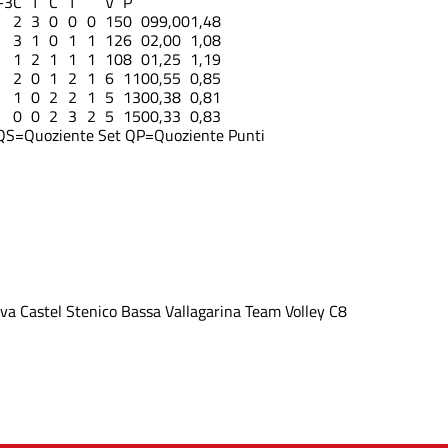
-3
C
T
C
T
V
P
2
3
0
0
0
15
0
0
99,00
1,48
3
1
0
1
1
12
6
0
2,00
1,08
1
2
1
1
1
10
8
0
1,25
1,19
2
0
1
2
1
6
11
0
0,55
0,85
1
0
2
2
1
5
13
0
0,38
0,81
0
0
2
3
2
5
15
0
0,33
0,83
QS=Quoziente Set
QP=Quoziente Punti
iva
Castel Stenico
Bassa Vallagarina
Team Volley C8