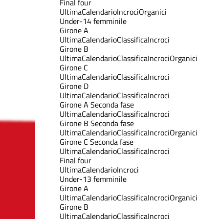
Final four
Ultima
Calendario
Incroci
Organici
Under-14 femminile
Girone A
Ultima
Calendario
Classifica
Incroci
Girone B
Ultima
Calendario
Classifica
Incroci
Organici
Girone C
Ultima
Calendario
Classifica
Incroci
Girone D
Ultima
Calendario
Classifica
Incroci
Girone A Seconda fase
Ultima
Calendario
Classifica
Incroci
Girone B Seconda fase
Ultima
Calendario
Classifica
Incroci
Organici
Girone C Seconda fase
Ultima
Calendario
Classifica
Incroci
Final four
Ultima
Calendario
Incroci
Under-13 femminile
Girone A
Ultima
Calendario
Classifica
Incroci
Organici
Girone B
Ultima
Calendario
Classifica
Incroci