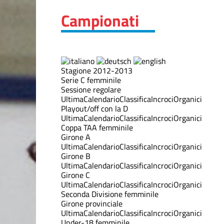
Campionati
Stagione 2012-2013
Serie C femminile
Sessione regolare
Ultima
Calendario
Classifica
Incroci
Organici
Playout/off con la D
Ultima
Calendario
Classifica
Incroci
Organici
Coppa TAA femminile
Girone A
Ultima
Calendario
Classifica
Incroci
Organici
Girone B
Ultima
Calendario
Classifica
Incroci
Organici
Girone C
Ultima
Calendario
Classifica
Incroci
Organici
Seconda Divisione femminile
Girone provinciale
Ultima
Calendario
Classifica
Incroci
Organici
Under-18 femminile