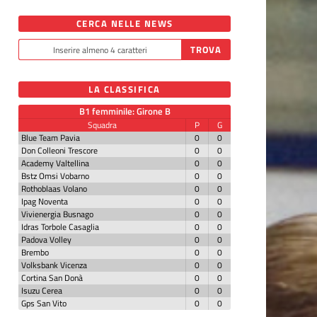
CERCA NELLE NEWS
LA CLASSIFICA
B1 femminile: Girone B
Squadra
P
G
Blue Team Pavia
0
0
Don Colleoni Trescore
0
0
Academy Valtellina
0
0
Bstz Omsi Vobarno
0
0
Rothoblaas Volano
0
0
Ipag Noventa
0
0
Vivienergia Busnago
0
0
Idras Torbole Casaglia
0
0
Padova Volley
0
0
Brembo
0
0
Volksbank Vicenza
0
0
Cortina San Donà
0
0
Isuzu Cerea
0
0
Gps San Vito
0
0