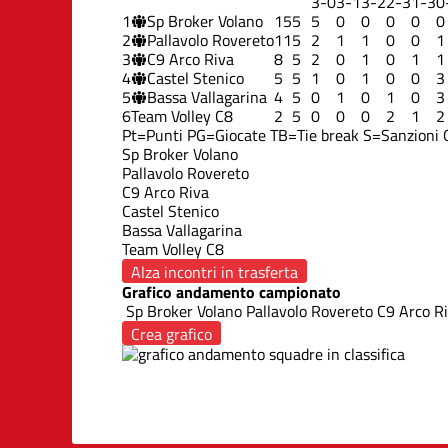
3-0
3-1
3-2
2-3
1-3
0
1
Sp Broker Volano
15
5
5
0
0
0
0
0
2
Pallavolo Rovereto
11
5
2
1
1
0
0
1
3
C9 Arco Riva
8
5
2
0
1
0
1
1
4
Castel Stenico
5
5
1
0
1
0
0
3
5
Bassa Vallagarina
4
5
0
1
0
1
0
3
6
Team Volley C8
2
5
0
0
0
2
1
2
Pt=Punti
PG=Giocate
TB=Tie break
S=Sanzioni
Sp Broker Volano
Pallavolo Rovereto
C9 Arco Riva
Castel Stenico
Bassa Vallagarina
Team Volley C8
Alza incontri in trasferta
Grafico andamento campionato
Sp Broker Volano
Pallavolo Rovereto
C9 Arco R
Crea grafico