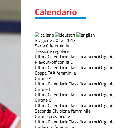
Calendario
Stagione 2012-2013
Serie C femminile
Sessione regolare
Ultima
Calendario
Classifica
Incroci
Organici
Playout/off con la D
Ultima
Calendario
Classifica
Incroci
Organici
Coppa TAA femminile
Girone A
Ultima
Calendario
Classifica
Incroci
Organici
Girone B
Ultima
Calendario
Classifica
Incroci
Organici
Girone C
Ultima
Calendario
Classifica
Incroci
Organici
Seconda Divisione femminile
Girone provinciale
Ultima
Calendario
Classifica
Incroci
Organici
Under-18 femminile