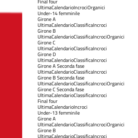
Final four
Ultima
Calendario
Incroci
Organici
Under-14 femminile
Girone A
Ultima
Calendario
Classifica
Incroci
Girone B
Ultima
Calendario
Classifica
Incroci
Organici
Girone C
Ultima
Calendario
Classifica
Incroci
Girone D
Ultima
Calendario
Classifica
Incroci
Girone A Seconda fase
Ultima
Calendario
Classifica
Incroci
Girone B Seconda fase
Ultima
Calendario
Classifica
Incroci
Organici
Girone C Seconda fase
Ultima
Calendario
Classifica
Incroci
Final four
Ultima
Calendario
Incroci
Under-13 femminile
Girone A
Ultima
Calendario
Classifica
Incroci
Organici
Girone B
Ultima
Calendario
Classifica
Incroci