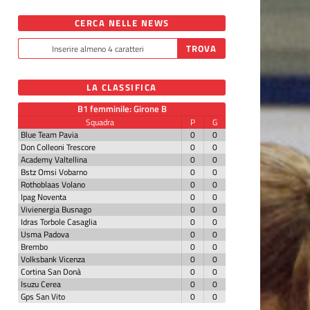
CERCA NELLE NEWS
LA CLASSIFICA
B1 femminile: Girone B
Squadra
P
G
Blue Team Pavia
0
0
Don Colleoni Trescore
0
0
Academy Valtellina
0
0
Bstz Omsi Vobarno
0
0
Rothoblaas Volano
0
0
Ipag Noventa
0
0
Vivienergia Busnago
0
0
Idras Torbole Casaglia
0
0
Usma Padova
0
0
Brembo
0
0
Volksbank Vicenza
0
0
Cortina San Donà
0
0
Isuzu Cerea
0
0
Gps San Vito
0
0