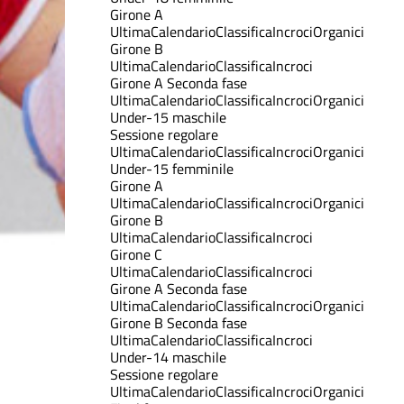
Girone A
Ultima
Calendario
Classifica
Incroci
Organici
Girone B
Ultima
Calendario
Classifica
Incroci
Girone A Seconda fase
Ultima
Calendario
Classifica
Incroci
Organici
Under-15 maschile
Sessione regolare
Ultima
Calendario
Classifica
Incroci
Organici
Under-15 femminile
Girone A
Ultima
Calendario
Classifica
Incroci
Organici
Girone B
Ultima
Calendario
Classifica
Incroci
Girone C
Ultima
Calendario
Classifica
Incroci
Girone A Seconda fase
Ultima
Calendario
Classifica
Incroci
Organici
Girone B Seconda fase
Ultima
Calendario
Classifica
Incroci
Under-14 maschile
Sessione regolare
Ultima
Calendario
Classifica
Incroci
Organici