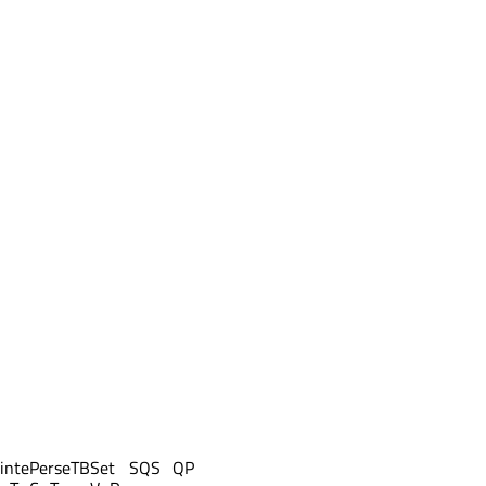
inte
Perse
TB
Set
S
QS
QP