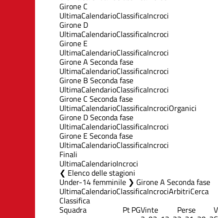
Girone C
Ultima
Calendario
Classifica
Incroci
Girone D
Ultima
Calendario
Classifica
Incroci
Girone E
Ultima
Calendario
Classifica
Incroci
Girone A Seconda fase
Ultima
Calendario
Classifica
Incroci
Girone B Seconda fase
Ultima
Calendario
Classifica
Incroci
Girone C Seconda fase
Ultima
Calendario
Classifica
Incroci
Organici
Girone D Seconda fase
Ultima
Calendario
Classifica
Incroci
Girone E Seconda fase
Ultima
Calendario
Classifica
Incroci
Finali
Ultima
Calendario
Incroci
Elenco delle stagioni
Under-14 femminile ❯ Girone A Seconda fase
Ultima
Calendario
Classifica
Incroci
Arbitri
Cerca
Classifica
Squadra
Pt
PG
Vinte
Perse
V