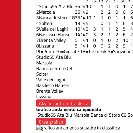
3-0
3-1
3-2
2-3
1-3
0-3
C
1
Studio55 Ata Blu
36
14
10
1
1
1
0
1
7
2
Marzola
36
14
9
1
2
2
0
0
6
3
Banca di Storo C8
35
14
10
1
1
0
1
1
6
4
Solteri
19
14
5
1
0
1
1
6
3
5
Valle dei Laghi
18
14
2
3
1
1
2
5
4
6
Basilisco Hauser
14
14
0
3
2
1
2
6
2
7
Brenta Volley
5
14
1
0
1
0
2
10
1
8
Lizzana
5
14
1
0
0
2
2
9
1
Pt=Punti
PG=Giocate
TB=Tie break
S=Sanzioni
Studio55 Ata Blu
Marzola
Banca di Storo C8
Solteri
Valle dei Laghi
Basilisco Hauser
Brenta Volley
Lizzana
Alza incontri in trasferta
Grafico andamento campionato
Studio55 Ata Blu
Marzola
Banca di Storo C8
Sol
Crea grafico