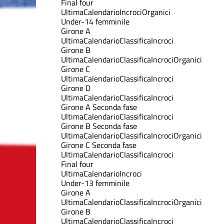
Final four
Ultima
Calendario
Incroci
Organici
Under-14 femminile
Girone A
Ultima
Calendario
Classifica
Incroci
Girone B
Ultima
Calendario
Classifica
Incroci
Organici
Girone C
Ultima
Calendario
Classifica
Incroci
Girone D
Ultima
Calendario
Classifica
Incroci
Girone A Seconda fase
Ultima
Calendario
Classifica
Incroci
Girone B Seconda fase
Ultima
Calendario
Classifica
Incroci
Organici
Girone C Seconda fase
Ultima
Calendario
Classifica
Incroci
Final four
Ultima
Calendario
Incroci
Under-13 femminile
Girone A
Ultima
Calendario
Classifica
Incroci
Organici
Girone B
Ultima
Calendario
Classifica
Incroci