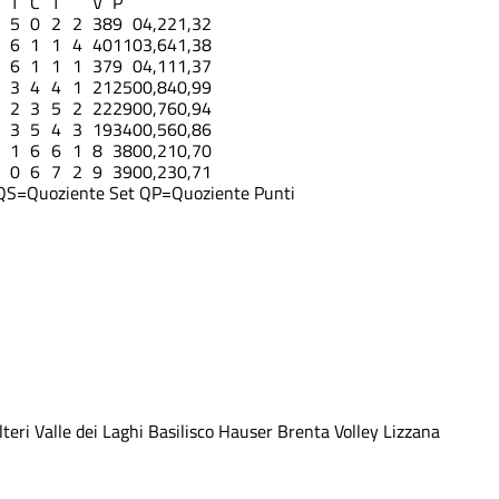
T
C
T
V
P
5
0
2
2
38
9
0
4,22
1,32
6
1
1
4
40
11
0
3,64
1,38
6
1
1
1
37
9
0
4,11
1,37
3
4
4
1
21
25
0
0,84
0,99
2
3
5
2
22
29
0
0,76
0,94
3
5
4
3
19
34
0
0,56
0,86
1
6
6
1
8
38
0
0,21
0,70
0
6
7
2
9
39
0
0,23
0,71
QS=Quoziente Set
QP=Quoziente Punti
teri
Valle dei Laghi
Basilisco Hauser
Brenta Volley
Lizzana