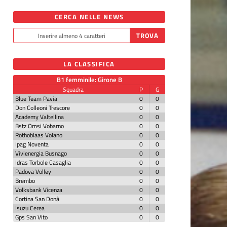
CERCA NELLE NEWS
LA CLASSIFICA
B1 femminile: Girone B
Squadra
P
G
Blue Team Pavia
0
0
Don Colleoni Trescore
0
0
Academy Valtellina
0
0
Bstz Omsi Vobarno
0
0
Rothoblaas Volano
0
0
Ipag Noventa
0
0
Vivienergia Busnago
0
0
Idras Torbole Casaglia
0
0
Padova Volley
0
0
Brembo
0
0
Volksbank Vicenza
0
0
Cortina San Donà
0
0
Isuzu Cerea
0
0
Gps San Vito
0
0