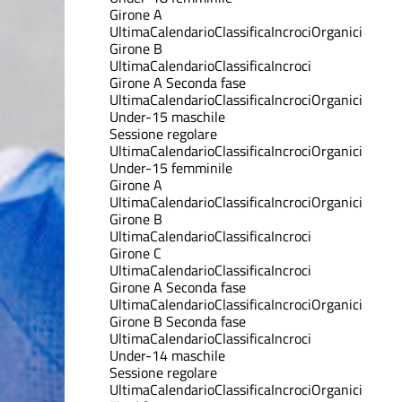
Girone A
Ultima
Calendario
Classifica
Incroci
Organici
Girone B
Ultima
Calendario
Classifica
Incroci
Girone A Seconda fase
Ultima
Calendario
Classifica
Incroci
Organici
Under-15 maschile
Sessione regolare
Ultima
Calendario
Classifica
Incroci
Organici
Under-15 femminile
Girone A
Ultima
Calendario
Classifica
Incroci
Organici
Girone B
Ultima
Calendario
Classifica
Incroci
Girone C
Ultima
Calendario
Classifica
Incroci
Girone A Seconda fase
Ultima
Calendario
Classifica
Incroci
Organici
Girone B Seconda fase
Ultima
Calendario
Classifica
Incroci
Under-14 maschile
Sessione regolare
Ultima
Calendario
Classifica
Incroci
Organici