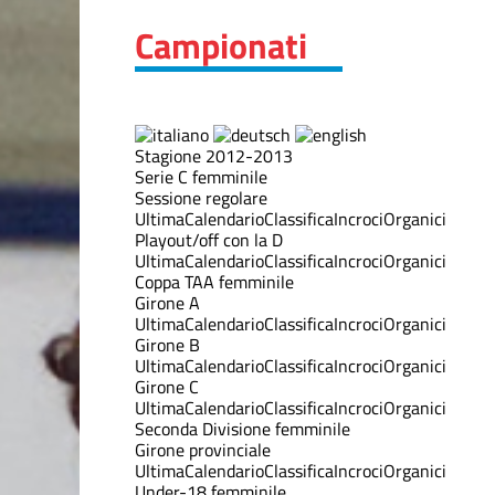
Campionati
Stagione 2012-2013
Serie C femminile
Sessione regolare
Ultima
Calendario
Classifica
Incroci
Organici
Playout/off con la D
Ultima
Calendario
Classifica
Incroci
Organici
Coppa TAA femminile
Girone A
Ultima
Calendario
Classifica
Incroci
Organici
Girone B
Ultima
Calendario
Classifica
Incroci
Organici
Girone C
Ultima
Calendario
Classifica
Incroci
Organici
Seconda Divisione femminile
Girone provinciale
Ultima
Calendario
Classifica
Incroci
Organici
Under-18 femminile