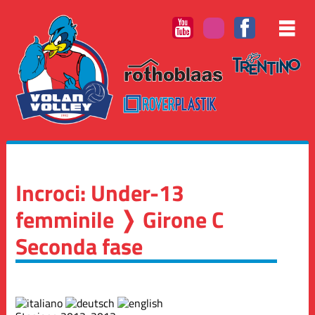
Incroci: Under-13
femminile ❭ Girone C
Seconda fase