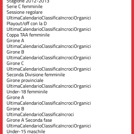
Stagione 2012-2013
Serie C femminile
Sessione regolare
Ultima
Calendario
Classifica
Incroci
Organici
Playout/off con la D
Ultima
Calendario
Classifica
Incroci
Organici
Coppa TAA femminile
Girone A
Ultima
Calendario
Classifica
Incroci
Organici
Girone B
Ultima
Calendario
Classifica
Incroci
Organici
Girone C
Ultima
Calendario
Classifica
Incroci
Organici
Seconda Divisione femminile
Girone provinciale
Ultima
Calendario
Classifica
Incroci
Organici
Under-18 femminile
Girone A
Ultima
Calendario
Classifica
Incroci
Organici
Girone B
Ultima
Calendario
Classifica
Incroci
Girone A Seconda fase
Ultima
Calendario
Classifica
Incroci
Organici
Under-15 maschile