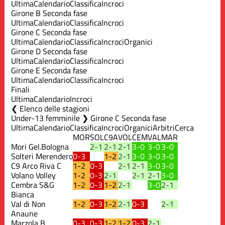
Ultima
Calendario
Classifica
Incroci
Girone B Seconda fase
Ultima
Calendario
Classifica
Incroci
Girone C Seconda fase
Ultima
Calendario
Classifica
Incroci
Organici
Girone D Seconda fase
Ultima
Calendario
Classifica
Incroci
Girone E Seconda fase
Ultima
Calendario
Classifica
Incroci
Finali
Ultima
Calendario
Incroci
Elenco delle stagioni
Under-13 femminile ❯ Girone C Seconda fase
Ultima
Calendario
Classifica
Incroci
Organici
Arbitri
Cerca
MOR
SOL
C9A
VOL
CEM
VAL
MAR
Mori Gel.Bologna
2-1
2-1
2-1
3-0
3-0
3-0
Solteri Merendero
0-3
1-2
2-1
3-0
3-0
3-0
C9 Arco Riva C
1-2
0-3
2-1
2-1
3-0
3-0
Volano Volley
1-2
0-3
2-1
2-1
2-1
3-0
Cembra S&G
1-2
0-3
1-2
2-1
3-0
2-1
Bianca
Val di Non
1-2
0-3
1-2
2-1
0-3
2-1
Anaune
Marzola B
0-3
0-3
1-2
1-2
0-3
2-1