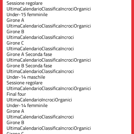
Sessione regolare
Ultima
Calendario
Classifica
Incroci
Organici
Under-15 femminile
Girone A
Ultima
Calendario
Classifica
Incroci
Organici
Girone B
Ultima
Calendario
Classifica
Incroci
Girone C
Ultima
Calendario
Classifica
Incroci
Girone A Seconda fase
Ultima
Calendario
Classifica
Incroci
Organici
Girone B Seconda fase
Ultima
Calendario
Classifica
Incroci
Under-14 maschile
Sessione regolare
Ultima
Calendario
Classifica
Incroci
Organici
Final four
Ultima
Calendario
Incroci
Organici
Under-14 femminile
Girone A
Ultima
Calendario
Classifica
Incroci
Girone B
Ultima
Calendario
Classifica
Incroci
Organici
Girone C