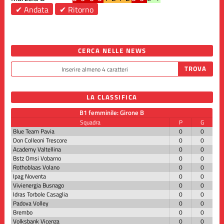
✔ Andata
✔ Ritorno
CERCA NELLE NEWS
LA CLASSIFICA
B1 femminile: Girone B
Squadra
P
G
Blue Team Pavia
0
0
Don Colleoni Trescore
0
0
Academy Valtellina
0
0
Bstz Omsi Vobarno
0
0
Rothoblaas Volano
0
0
Ipag Noventa
0
0
Vivienergia Busnago
0
0
Idras Torbole Casaglia
0
0
Padova Volley
0
0
Brembo
0
0
Volksbank Vicenza
0
0