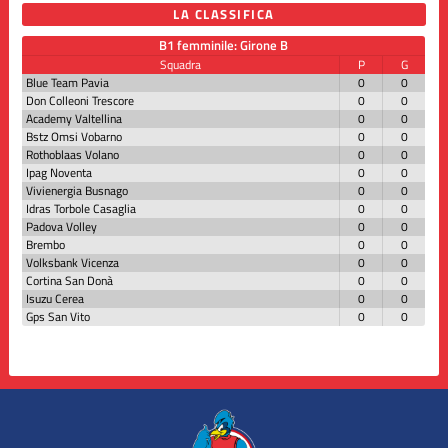
LA CLASSIFICA
B1 femminile: Girone B
Squadra
P
G
Blue Team Pavia
0
0
Don Colleoni Trescore
0
0
Academy Valtellina
0
0
Bstz Omsi Vobarno
0
0
Rothoblaas Volano
0
0
Ipag Noventa
0
0
Vivienergia Busnago
0
0
Idras Torbole Casaglia
0
0
Padova Volley
0
0
Brembo
0
0
Volksbank Vicenza
0
0
Cortina San Donà
0
0
Isuzu Cerea
0
0
Gps San Vito
0
0