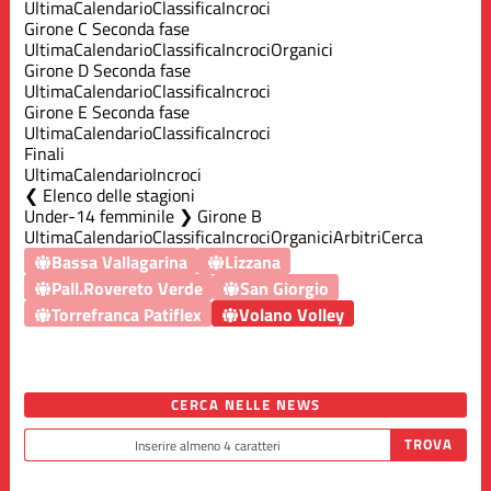
Ultima
Calendario
Classifica
Incroci
Girone C Seconda fase
Ultima
Calendario
Classifica
Incroci
Organici
Girone D Seconda fase
Ultima
Calendario
Classifica
Incroci
Girone E Seconda fase
Ultima
Calendario
Classifica
Incroci
Finali
Ultima
Calendario
Incroci
Elenco delle stagioni
Under-14 femminile ❯ Girone B
Ultima
Calendario
Classifica
Incroci
Organici
Arbitri
Cerca
Bassa Vallagarina
Lizzana
Pall.Rovereto Verde
San Giorgio
Torrefranca Patiflex
Volano Volley
CERCA NELLE NEWS