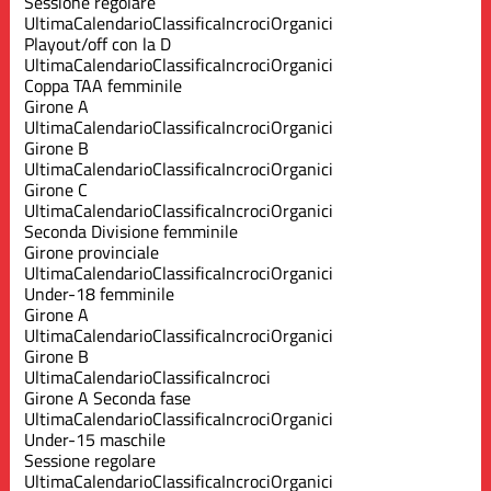
Sessione regolare
Ultima
Calendario
Classifica
Incroci
Organici
Playout/off con la D
Ultima
Calendario
Classifica
Incroci
Organici
Coppa TAA femminile
Girone A
Ultima
Calendario
Classifica
Incroci
Organici
Girone B
Ultima
Calendario
Classifica
Incroci
Organici
Girone C
Ultima
Calendario
Classifica
Incroci
Organici
Seconda Divisione femminile
Girone provinciale
Ultima
Calendario
Classifica
Incroci
Organici
Under-18 femminile
Girone A
Ultima
Calendario
Classifica
Incroci
Organici
Girone B
Ultima
Calendario
Classifica
Incroci
Girone A Seconda fase
Ultima
Calendario
Classifica
Incroci
Organici
Under-15 maschile
Sessione regolare
Ultima
Calendario
Classifica
Incroci
Organici