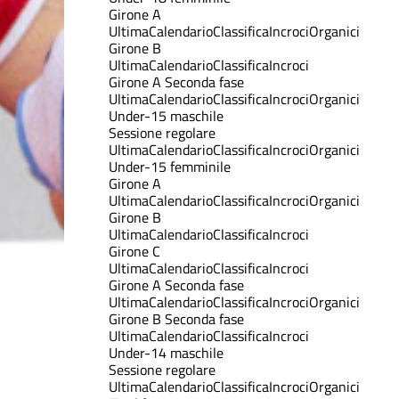
Girone A
Ultima
Calendario
Classifica
Incroci
Organici
Girone B
Ultima
Calendario
Classifica
Incroci
Girone A Seconda fase
Ultima
Calendario
Classifica
Incroci
Organici
Under-15 maschile
Sessione regolare
Ultima
Calendario
Classifica
Incroci
Organici
Under-15 femminile
Girone A
Ultima
Calendario
Classifica
Incroci
Organici
Girone B
Ultima
Calendario
Classifica
Incroci
Girone C
Ultima
Calendario
Classifica
Incroci
Girone A Seconda fase
Ultima
Calendario
Classifica
Incroci
Organici
Girone B Seconda fase
Ultima
Calendario
Classifica
Incroci
Under-14 maschile
Sessione regolare
Ultima
Calendario
Classifica
Incroci
Organici