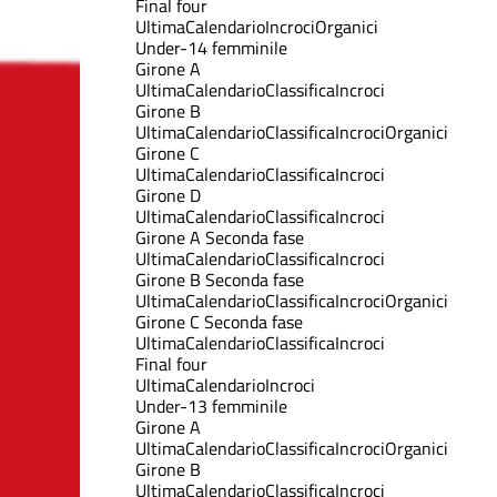
Final four
Ultima
Calendario
Incroci
Organici
Under-14 femminile
Girone A
Ultima
Calendario
Classifica
Incroci
Girone B
Ultima
Calendario
Classifica
Incroci
Organici
Girone C
Ultima
Calendario
Classifica
Incroci
Girone D
Ultima
Calendario
Classifica
Incroci
Girone A Seconda fase
Ultima
Calendario
Classifica
Incroci
Girone B Seconda fase
Ultima
Calendario
Classifica
Incroci
Organici
Girone C Seconda fase
Ultima
Calendario
Classifica
Incroci
Final four
Ultima
Calendario
Incroci
Under-13 femminile
Girone A
Ultima
Calendario
Classifica
Incroci
Organici
Girone B
Ultima
Calendario
Classifica
Incroci