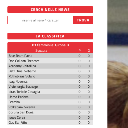
CERCA NELLE NEWS
LA CLASSIFICA
B1 femminile: Girone B
Squadra
P
G
Blue Team Pavia
0
0
Don Colleoni Trescore
0
0
Academy Valtellina
0
0
Bstz Omsi Vobarno
0
0
Rothoblaas Volano
0
0
Ipag Noventa
0
0
Vivienergia Busnago
0
0
Idras Torbole Casaglia
0
0
Usma Padova
0
0
Brembo
0
0
Volksbank Vicenza
0
0
Cortina San Donà
0
0
Isuzu Cerea
0
0
Gps San Vito
0
0