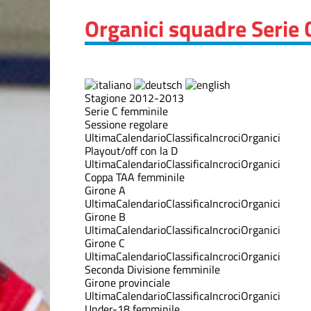
Organici squadre Serie 
Stagione 2012-2013
Serie C femminile
Sessione regolare
Ultima
Calendario
Classifica
Incroci
Organici
Playout/off con la D
Ultima
Calendario
Classifica
Incroci
Organici
Coppa TAA femminile
Girone A
Ultima
Calendario
Classifica
Incroci
Organici
Girone B
Ultima
Calendario
Classifica
Incroci
Organici
Girone C
Ultima
Calendario
Classifica
Incroci
Organici
Seconda Divisione femminile
Girone provinciale
Ultima
Calendario
Classifica
Incroci
Organici
Under-18 femminile