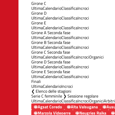
Girone C
Ultima
Calendario
Classifica
Incroci
Girone D
Ultima
Calendario
Classifica
Incroci
Girone E
Ultima
Calendario
Classifica
Incroci
Girone A Seconda fase
Ultima
Calendario
Classifica
Incroci
Girone B Seconda fase
Ultima
Calendario
Classifica
Incroci
Girone C Seconda fase
Ultima
Calendario
Classifica
Incroci
Organici
Girone D Seconda fase
Ultima
Calendario
Classifica
Incroci
Girone E Seconda fase
Ultima
Calendario
Classifica
Incroci
Finali
Ultima
Calendario
Incroci
Elenco delle stagioni
Serie C femminile ❯ Sessione regolare
Ultima
Calendario
Classifica
Incroci
Organici
Arbitri
Agsat Coredo
Alta Valsugana
Ausu
Marzola Videoerre
Neugries Raika