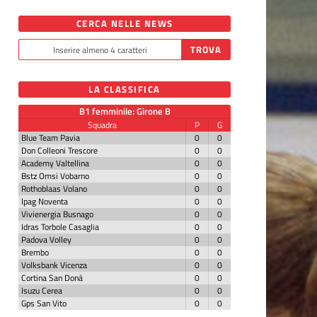
CERCA NELLE NEWS
LA CLASSIFICA
B1 femminile: Girone B
Squadra
P
G
Blue Team Pavia
0
0
Don Colleoni Trescore
0
0
Academy Valtellina
0
0
Bstz Omsi Vobarno
0
0
Rothoblaas Volano
0
0
Ipag Noventa
0
0
Vivienergia Busnago
0
0
Idras Torbole Casaglia
0
0
Padova Volley
0
0
Brembo
0
0
Volksbank Vicenza
0
0
Cortina San Donà
0
0
Isuzu Cerea
0
0
Gps San Vito
0
0