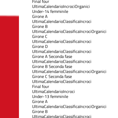
Final four
Ultima
Calendario
Incroci
Organici
Under-14 femminile
Girone A
Ultima
Calendario
Classifica
Incroci
Girone B
Ultima
Calendario
Classifica
Incroci
Organici
Girone C
Ultima
Calendario
Classifica
Incroci
Girone D
Ultima
Calendario
Classifica
Incroci
Girone A Seconda fase
Ultima
Calendario
Classifica
Incroci
Girone B Seconda fase
Ultima
Calendario
Classifica
Incroci
Organici
Girone C Seconda fase
Ultima
Calendario
Classifica
Incroci
Final four
Ultima
Calendario
Incroci
Under-13 femminile
Girone A
Ultima
Calendario
Classifica
Incroci
Organici
Girone B
Ultima
Calendario
Classifica
Incroci