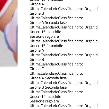
Girone A
Ultima
Calendario
Classifica
Incroci
Organici
Girone B
Ultima
Calendario
Classifica
Incroci
Girone A Seconda fase
Ultima
Calendario
Classifica
Incroci
Organici
Under-15 maschile
Sessione regolare
Ultima
Calendario
Classifica
Incroci
Organici
Under-15 femminile
Girone A
Ultima
Calendario
Classifica
Incroci
Organici
Girone B
Ultima
Calendario
Classifica
Incroci
Girone C
Ultima
Calendario
Classifica
Incroci
Girone A Seconda fase
Ultima
Calendario
Classifica
Incroci
Organici
Girone B Seconda fase
Ultima
Calendario
Classifica
Incroci
Under-14 maschile
Sessione regolare
Ultima
Calendario
Classifica
Incroci
Organici