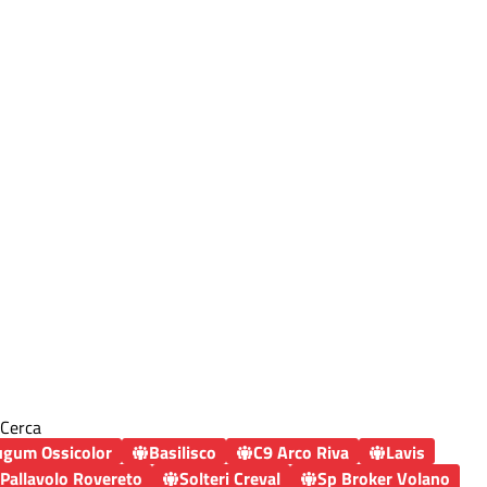
Cerca
gum Ossicolor
Basilisco
C9 Arco Riva
Lavis
Pallavolo Rovereto
Solteri Creval
Sp Broker Volano