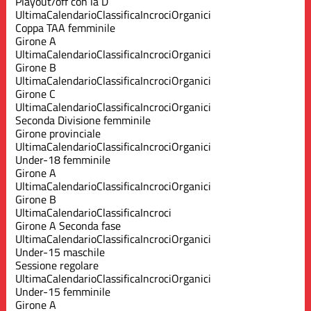
Playout/off con la D
Ultima
Calendario
Classifica
Incroci
Organici
Coppa TAA femminile
Girone A
Ultima
Calendario
Classifica
Incroci
Organici
Girone B
Ultima
Calendario
Classifica
Incroci
Organici
Girone C
Ultima
Calendario
Classifica
Incroci
Organici
Seconda Divisione femminile
Girone provinciale
Ultima
Calendario
Classifica
Incroci
Organici
Under-18 femminile
Girone A
Ultima
Calendario
Classifica
Incroci
Organici
Girone B
Ultima
Calendario
Classifica
Incroci
Girone A Seconda fase
Ultima
Calendario
Classifica
Incroci
Organici
Under-15 maschile
Sessione regolare
Ultima
Calendario
Classifica
Incroci
Organici
Under-15 femminile
Girone A