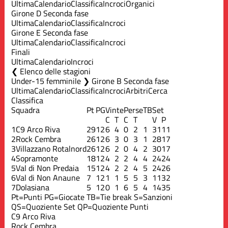
Ultima
Calendario
Classifica
Incroci
Organici
Girone D Seconda fase
Ultima
Calendario
Classifica
Incroci
Girone E Seconda fase
Ultima
Calendario
Classifica
Incroci
Finali
Ultima
Calendario
Incroci
Elenco delle stagioni
Under-15 femminile ❯ Girone B Seconda fase
Ultima
Calendario
Classifica
Incroci
Arbitri
Cerca
Classifica
Squadra
Pt
PG
Vinte
Perse
TB
Set
C
T
C
T
V
P
1
C9 Arco Riva
29
12
6
4
0
2
1
31
11
2
Rock Cembra
26
12
6
3
0
3
1
28
17
3
Villazzano Rotalnord
26
12
6
2
0
4
2
30
17
4
Sopramonte
18
12
4
2
2
4
4
24
24
5
Val di Non Predaia
15
12
4
2
2
4
5
24
26
6
Val di Non Anaune
7
12
1
1
5
5
3
11
32
7
Dolasiana
5
12
0
1
6
5
4
14
35
Pt=Punti
PG=Giocate
TB=Tie break
S=Sanzioni
QS=Quoziente Set
QP=Quoziente Punti
C9 Arco Riva
Rock Cembra