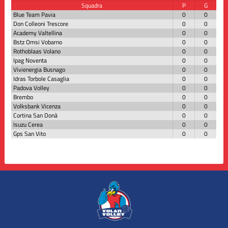
Squadra
P
G
Blue Team Pavia
0
0
Don Colleoni Trescore
0
0
Academy Valtellina
0
0
Bstz Omsi Vobarno
0
0
Rothoblaas Volano
0
0
Ipag Noventa
0
0
Vivienergia Busnago
0
0
Idras Torbole Casaglia
0
0
Padova Volley
0
0
Brembo
0
0
Volksbank Vicenza
0
0
Cortina San Donà
0
0
Isuzu Cerea
0
0
Gps San Vito
0
0