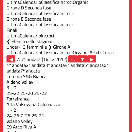
Ultima
Calendario
Classifica
Incroci
Organici
Girone D Seconda fase
Ultima
Calendario
Classifica
Incroci
Girone E Seconda fase
Ultima
Calendario
Classifica
Incroci
Finali
Ultima
Calendario
Incroci
Elenco delle stagioni
Under-13 femminile ❯ Girone A
Ultima
Calendario
Classifica
Incroci
Organici
Arbitri
Cerca
◀
7. 7ª andata (16.12.2012)
▶
1ª andata
2ª andata
3ª andata
4ª andata
5ª andata
6ª
andata
7ª andata
Cembra S&G Bianca
Aldeno Volley
3
-
0
25
-
22
25
-
20
25
-
22
Torrefranca
Alta Valsugana Caldonazzo
1
-
2
24
-
26
7
-
25
25
-
21
Volano Volley
C9 Arco Riva A