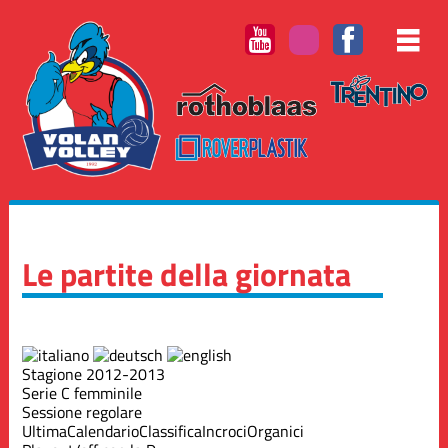
Le partite della giornata
Stagione 2012-2013
Serie C femminile
Sessione regolare
Ultima
Calendario
Classifica
Incroci
Organici