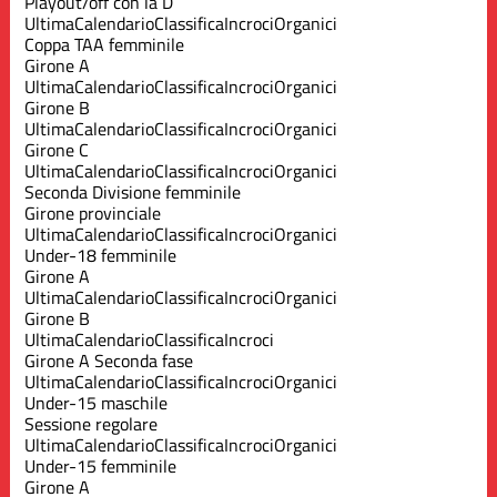
Playout/off con la D
Ultima
Calendario
Classifica
Incroci
Organici
Coppa TAA femminile
Girone A
Ultima
Calendario
Classifica
Incroci
Organici
Girone B
Ultima
Calendario
Classifica
Incroci
Organici
Girone C
Ultima
Calendario
Classifica
Incroci
Organici
Seconda Divisione femminile
Girone provinciale
Ultima
Calendario
Classifica
Incroci
Organici
Under-18 femminile
Girone A
Ultima
Calendario
Classifica
Incroci
Organici
Girone B
Ultima
Calendario
Classifica
Incroci
Girone A Seconda fase
Ultima
Calendario
Classifica
Incroci
Organici
Under-15 maschile
Sessione regolare
Ultima
Calendario
Classifica
Incroci
Organici
Under-15 femminile
Girone A