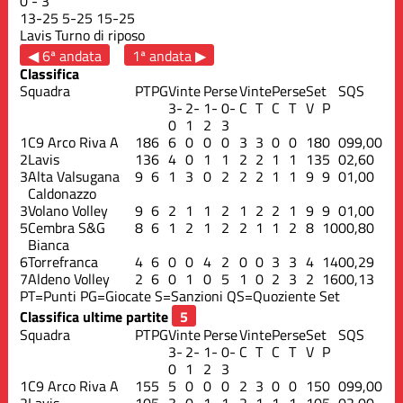
0
-
3
13
-
25
5
-
25
15
-
25
Lavis
Turno di riposo
◀ 6ª andata
1ª andata ▶
Classifica
Squadra
PT
PG
Vinte
Perse
Vinte
Perse
Set
S
QS
3-
2-
1-
0-
C
T
C
T
V
P
0
1
2
3
1
C9 Arco Riva A
18
6
6
0
0
0
3
3
0
0
18
0
0
99,00
2
Lavis
13
6
4
0
1
1
2
2
1
1
13
5
0
2,60
3
Alta Valsugana
9
6
1
3
0
2
2
2
1
1
9
9
0
1,00
Caldonazzo
3
Volano Volley
9
6
2
1
1
2
1
2
2
1
9
9
0
1,00
5
Cembra S&G
8
6
1
2
1
2
2
1
1
2
8
10
0
0,80
Bianca
6
Torrefranca
4
6
0
0
4
2
0
0
3
3
4
14
0
0,29
7
Aldeno Volley
2
6
0
1
0
5
1
0
2
3
2
16
0
0,13
PT=Punti
PG=Giocate
S=Sanzioni
QS=Quoziente Set
Classifica ultime partite
Squadra
PT
PG
Vinte
Perse
Vinte
Perse
Set
S
QS
3-
2-
1-
0-
C
T
C
T
V
P
0
1
2
3
1
C9 Arco Riva A
15
5
5
0
0
0
2
3
0
0
15
0
0
99,00
2
Lavis
10
5
3
0
1
1
2
1
1
1
10
5
0
2,00