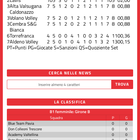
3
Alta Valsugana
7
5
1
2
0
2
1
2
1
1
7
8
0
0,88
Caldonazzo
3
Volano Volley
7
5
2
0
1
2
1
1
2
1
7
8
0
0,88
3
Cembra S&G
7
5
1
2
0
2
2
1
1
1
7
8
0
0,88
Bianca
6
Torrefranca
4
5
0
0
4
1
0
0
3
2
4
11
0
0,36
7
Aldeno Volley
2
5
0
1
0
4
1
0
1
3
2
13
0
0,15
PT=Punti
PG=Giocate
S=Sanzioni
QS=Quoziente Set
CERCA NELLE NEWS
LA CLASSIFICA
B1 femminile: Girone B
Squadra
P
G
Blue Team Pavia
0
0
Don Colleoni Trescore
0
0
Academy Valtellina
0
0