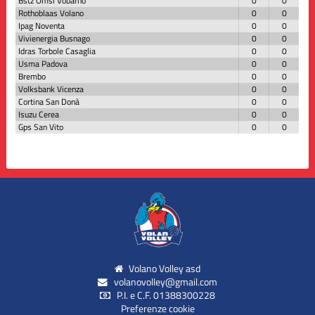
Bstz Omsi Vobarno
0
0
Rothoblaas Volano
0
0
Ipag Noventa
0
0
Vivienergia Busnago
0
0
Idras Torbole Casaglia
0
0
Usma Padova
0
0
Brembo
0
0
Volksbank Vicenza
0
0
Cortina San Donà
0
0
Isuzu Cerea
0
0
Gps San Vito
0
0
Volano Volley asd
volanovolley@gmail.com
P.I. e C.F. 01388300228
Preferenze cookie