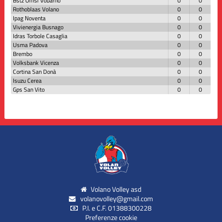
Bstz Omsi Vobarno
0
0
Rothoblaas Volano
0
0
Ipag Noventa
0
0
Vivienergia Busnago
0
0
Idras Torbole Casaglia
0
0
Usma Padova
0
0
Brembo
0
0
Volksbank Vicenza
0
0
Cortina San Donà
0
0
Isuzu Cerea
0
0
Gps San Vito
0
0
Volano Volley asd
volanovolley@gmail.com
P.I. e C.F. 01388300228
Preferenze cookie