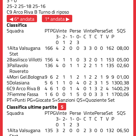
3
-
0
25
-
2
25
-
18
25
-
16
C9 Arco Riva B
Turno di riposo
◀ 6ª andata
1ª andata ▶
Classifica
Squadra
PT
PG
Vinte
Perse
Vinte
Perse
Set
S
QS
3-
2-
1-
0-
C
T
C
T
V
P
0
1
2
3
1
Alta Valsugana
16
6
4
2
0
0
3
3
0
0
16
2
0
8,00
Stet
2
Basilisco Villotti
15
6
4
1
1
0
3
2
0
1
15
3
0
5,00
3
Pallavolo
13
6
4
0
1
1
2
2
1
1
13
5
0
2,60
Rovereto
4
Mori Gel.Bologna
9
6
2
1
1
2
1
2
2
1
9
9
0
1,00
5
Dolasiana
5
6
1
1
0
4
0
2
3
1
5
13
0
0,38
6
C9 Arco Riva B
4
6
1
0
1
4
0
1
3
2
4
14
0
0,29
7
Fiemme Fassa
1
6
0
0
1
5
0
0
3
3
1
17
0
0,06
PT=Punti
PG=Giocate
S=Sanzioni
QS=Quoziente Set
Classifica ultime partite
Squadra
PT
PG
Vinte
Perse
Vinte
Perse
Set
S
QS
3-
2-
1-
0-
C
T
C
T
V
P
0
1
2
3
1
Alta Valsugana
13
5
3
2
0
0
2
3
0
0
13
2
0
6,50
Stet