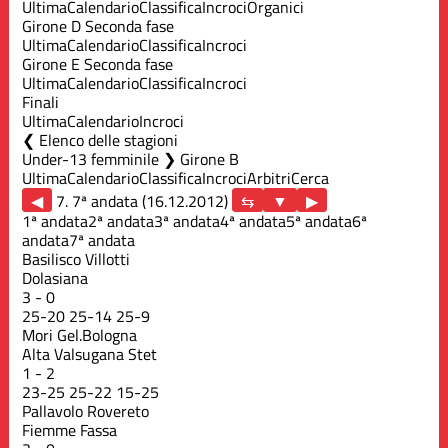
Ultima
Calendario
Classifica
Incroci
Organici
Girone D Seconda fase
Ultima
Calendario
Classifica
Incroci
Girone E Seconda fase
Ultima
Calendario
Classifica
Incroci
Finali
Ultima
Calendario
Incroci
Elenco delle stagioni
Under-13 femminile ❯ Girone B
Ultima
Calendario
Classifica
Incroci
Arbitri
Cerca
◀
7. 7ª andata (16.12.2012)
▶
1ª andata
2ª andata
3ª andata
4ª andata
5ª andata
6ª
andata
7ª andata
Basilisco Villotti
Dolasiana
3
-
0
25
-
20
25
-
14
25
-
9
Mori Gel.Bologna
Alta Valsugana Stet
1
-
2
23
-
25
25
-
22
15
-
25
Pallavolo Rovereto
Fiemme Fassa