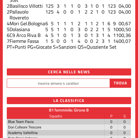
2
Basilisco Villotti
12
5
3
1
1
0
3
1
0
1
12
3
0
4,00
2
Pallavolo
12
5
4
0
0
1
2
2
1
0
12
3
0
4,00
Rovereto
4
Mori Gel.Bologna
6
5
1
1
1
2
1
1
2
1
6
9
0
0,67
5
Dolasiana
5
5
1
1
0
3
0
2
2
1
5
10
0
0,50
6
C9 Arco Riva B
4
5
1
0
1
3
0
1
3
1
4
11
0
0,36
7
Fiemme Fassa
1
5
0
0
1
4
0
0
2
3
1
14
0
0,07
PT=Punti
PG=Giocate
S=Sanzioni
QS=Quoziente Set
CERCA NELLE NEWS
LA CLASSIFICA
B1 femminile: Girone B
Squadra
P
G
Blue Team Pavia
0
0
Don Colleoni Trescore
0
0
Academy Valtellina
0
0