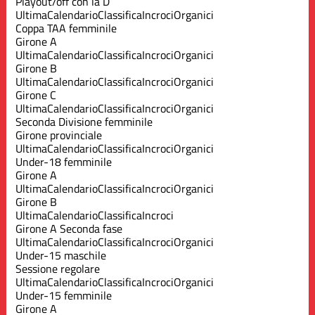
Playout/off con la D
Ultima
Calendario
Classifica
Incroci
Organici
Coppa TAA femminile
Girone A
Ultima
Calendario
Classifica
Incroci
Organici
Girone B
Ultima
Calendario
Classifica
Incroci
Organici
Girone C
Ultima
Calendario
Classifica
Incroci
Organici
Seconda Divisione femminile
Girone provinciale
Ultima
Calendario
Classifica
Incroci
Organici
Under-18 femminile
Girone A
Ultima
Calendario
Classifica
Incroci
Organici
Girone B
Ultima
Calendario
Classifica
Incroci
Girone A Seconda fase
Ultima
Calendario
Classifica
Incroci
Organici
Under-15 maschile
Sessione regolare
Ultima
Calendario
Classifica
Incroci
Organici
Under-15 femminile
Girone A