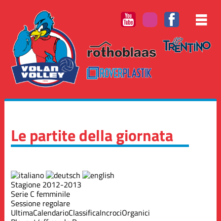
Le partite della giornata
Stagione 2012-2013
Serie C femminile
Sessione regolare
Ultima
Calendario
Classifica
Incroci
Organici